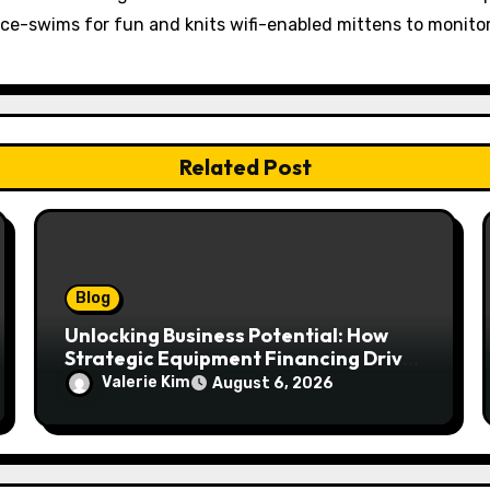
ice-swims for fun and knits wifi-enabled mittens to monit
Related Post
Blog
Unlocking Business Potential: How
Strategic Equipment Financing Drives
Growth Without Draining Cash
Valerie Kim
August 6, 2026