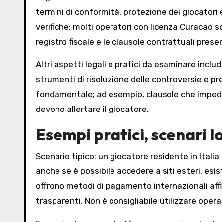
termini di conformità, protezione dei giocatori e
verifiche: molti operatori con licenza Curacao 
registro fiscale e le clausole contrattuali presen
Altri aspetti legali e pratici da esaminare inclu
strumenti di risoluzione delle controversie e pre
fondamentale; ad esempio, clausole che impedis
devono allertare il giocatore.
Esempi pratici, scenari loc
Scenario tipico: un giocatore residente in Italia
anche se è possibile accedere a siti esteri, esis
offrono metodi di pagamento internazionali affid
trasparenti. Non è consigliabile utilizzare opera