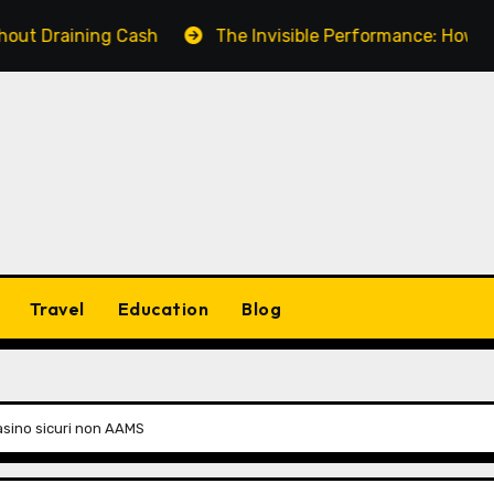
ining Cash
The Invisible Performance: How a Fake Vi
Travel
Education
Blog
casino sicuri non AAMS