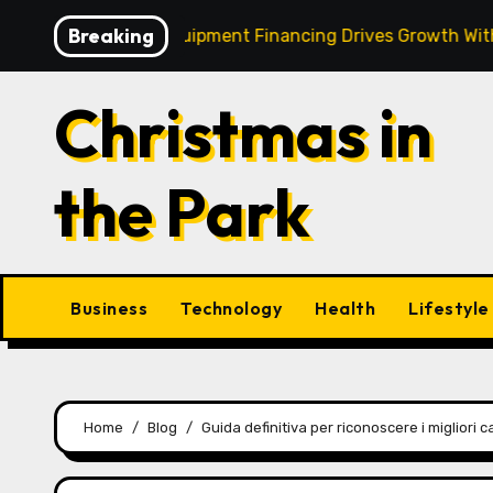
Skip
Breaking
 Strategic Equipment Financing Drives Growth Without Dra
to
content
Christmas in
the Park
Business
Technology
Health
Lifestyle
Home
Blog
Guida definitiva per riconoscere i migliori 