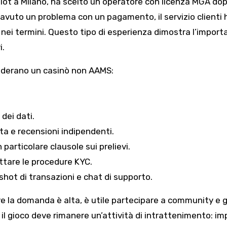
lot a Milano, ha scelto un operatore con licenza MGA dop
ha avuto un problema con un pagamento, il servizio clienti 
a nei termini. Questo tipo di esperienza dimostra l’impo
i.
nsiderano un casinò non AAMS:
dei dati.
ta e recensioni indipendenti.
particolare clausole sui prelievi.
ttare le procedure KYC.
ot di transazioni e chat di supporto.
dove la domanda è alta, è utile partecipare a community e
e il gioco deve rimanere un’attività di intrattenimento: im