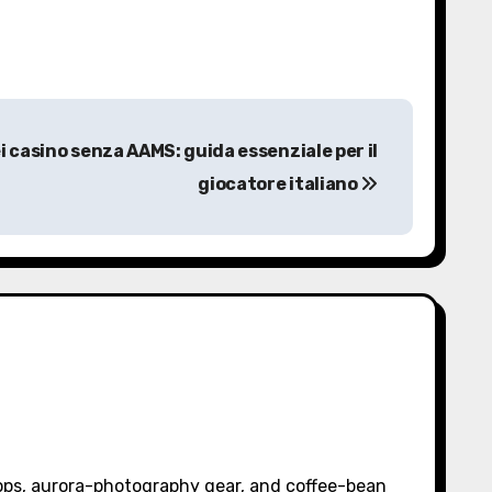
ei casino senza AAMS: guida essenziale per il
giocatore italiano
pps, aurora-photography gear, and coffee-bean