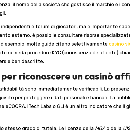
enza, il nome della società che gestisce il marchio e i c
li.
indipendenti e forum di giocatori, ma è importante saper
ento esterno, è possibile consultare risorse specializzat
 ad esempio, molte guide citano selettivamente
casino s
l sito richieda procedure KYC (conoscenza del cliente) ch
ersie ben descritte.
li per riconoscere un casinò af
di affidabilità sono immediatamente verificabili. La presenz
requisito per proteggere i dati personali e bancari. La pub
eCOGRA, iTech Labs o GLI è un altro indicatore che il gi
o stesso grado di tutela. Le licenze della
MGA
o della
UK