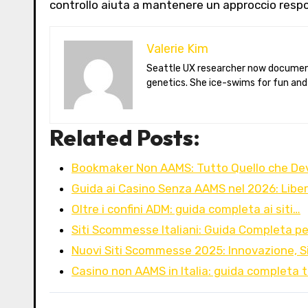
controllo aiuta a mantenere un approccio respo
Valerie Kim
Seattle UX researcher now documenting Arctic climate change from Tromsø. Val reviews VR meditation apps, aurora-photography gear, and coffee-bean
genetics. She ice-swims for fun and
Related Posts:
Bookmaker Non AAMS: Tutto Quello che De
Guida ai Casino Senza AAMS nel 2026: Liber
Oltre i confini ADM: guida completa ai siti…
Siti Scommesse Italiani: Guida Completa p
Nuovi Siti Scommesse 2025: Innovazione, S
Casino non AAMS in Italia: guida completa 