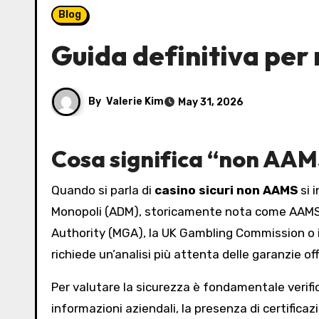
Blog
Guida definitiva per 
By
Valerie Kim
May 31, 2026
Cosa significa “non AAMS
Quando si parla di
casino sicuri non AAMS
si 
Monopoli (ADM), storicamente nota come AAMS. 
Authority (MGA), la UK Gambling Commission o i
richiede un’analisi più attenta delle garanzie of
Per valutare la sicurezza è fondamentale verifica
informazioni aziendali, la presenza di certifica