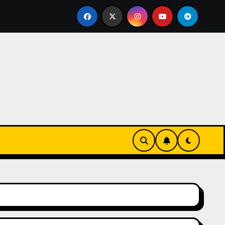
deo Webcam Transforms Your Online Presence
Crack t