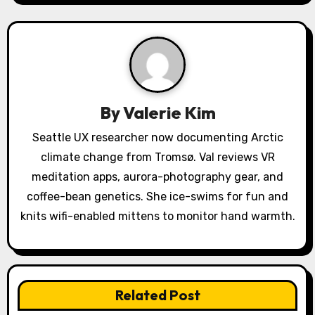
v
i
g
a
By
Valerie Kim
t
Seattle UX researcher now documenting Arctic
i
climate change from Tromsø. Val reviews VR
o
meditation apps, aurora-photography gear, and
coffee-bean genetics. She ice-swims for fun and
n
knits wifi-enabled mittens to monitor hand warmth.
Related Post