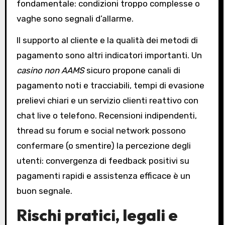
fondamentale: condizioni troppo complesse o
vaghe sono segnali d’allarme.
Il supporto al cliente e la qualità dei metodi di
pagamento sono altri indicatori importanti. Un
casino non AAMS
sicuro propone canali di
pagamento noti e tracciabili, tempi di evasione
prelievi chiari e un servizio clienti reattivo con
chat live o telefono. Recensioni indipendenti,
thread su forum e social network possono
confermare (o smentire) la percezione degli
utenti: convergenza di feedback positivi su
pagamenti rapidi e assistenza efficace è un
buon segnale.
Rischi pratici, legali e