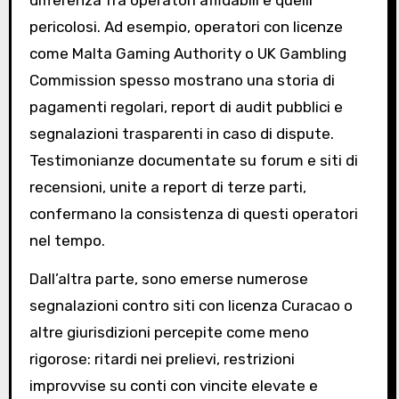
pericolosi. Ad esempio, operatori con licenze
come Malta Gaming Authority o UK Gambling
Commission spesso mostrano una storia di
pagamenti regolari, report di audit pubblici e
segnalazioni trasparenti in caso di dispute.
Testimonianze documentate su forum e siti di
recensioni, unite a report di terze parti,
confermano la consistenza di questi operatori
nel tempo.
Dall’altra parte, sono emerse numerose
segnalazioni contro siti con licenza Curacao o
altre giurisdizioni percepite come meno
rigorose: ritardi nei prelievi, restrizioni
improvvise su conti con vincite elevate e