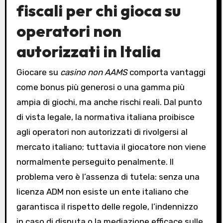
fiscali per chi gioca su
operatori non
autorizzati in Italia
Giocare su
casino non AAMS
comporta vantaggi
come bonus più generosi o una gamma più
ampia di giochi, ma anche rischi reali. Dal punto
di vista legale, la normativa italiana proibisce
agli operatori non autorizzati di rivolgersi al
mercato italiano; tuttavia il giocatore non viene
normalmente perseguito penalmente. Il
problema vero è l’assenza di tutela: senza una
licenza ADM non esiste un ente italiano che
garantisca il rispetto delle regole, l’indennizzo
in caso di disputa o la mediazione efficace sulle