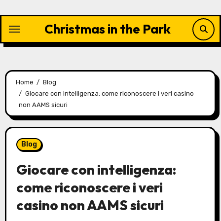
Skip
to
Christmas in the Park
content
Home
Blog
Giocare con intelligenza: come riconoscere i veri casino
non AAMS sicuri
Blog
Giocare con intelligenza:
come riconoscere i veri
casino non AAMS sicuri