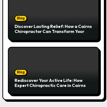
Blog
Discover Lasting Relief: How a Cairns
Chiropractor Can Transform Your
Spinal Health
Blog
Rediscover Your Active Life: How
Expert Chiropractic Care in Cairns
Transforms Pain into Possibility