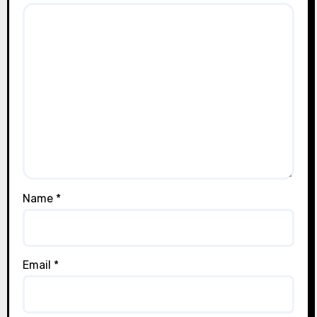
Name
*
Email
*