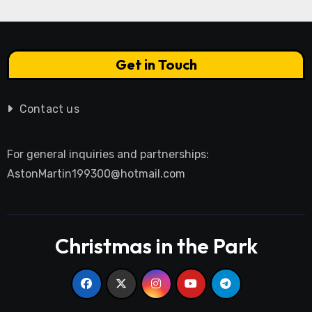
Get in Touch
Contact us
For general inquiries and partnerships:
AstonMartin199300@hotmail.com
Christmas in the Park