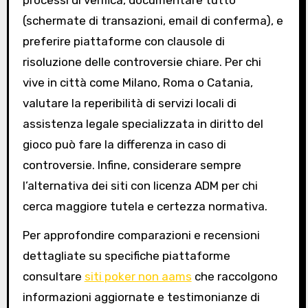
(schermate di transazioni, email di conferma), e
preferire piattaforme con clausole di
risoluzione delle controversie chiare. Per chi
vive in città come Milano, Roma o Catania,
valutare la reperibilità di servizi locali di
assistenza legale specializzata in diritto del
gioco può fare la differenza in caso di
controversie. Infine, considerare sempre
l’alternativa dei siti con licenza ADM per chi
cerca maggiore tutela e certezza normativa.
Per approfondire comparazioni e recensioni
dettagliate su specifiche piattaforme
consultare
siti poker non aams
che raccolgono
informazioni aggiornate e testimonianze di