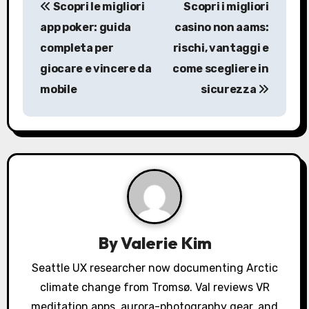
Scopri le migliori
Scopri i migliori
o
app poker: guida
casino non aams:
s
completa per
rischi, vantaggi e
giocare e vincere da
come scegliere in
t
mobile
sicurezza
n
a
v
i
g
a
By
Valerie Kim
t
Seattle UX researcher now documenting Arctic
climate change from Tromsø. Val reviews VR
i
meditation apps, aurora-photography gear, and