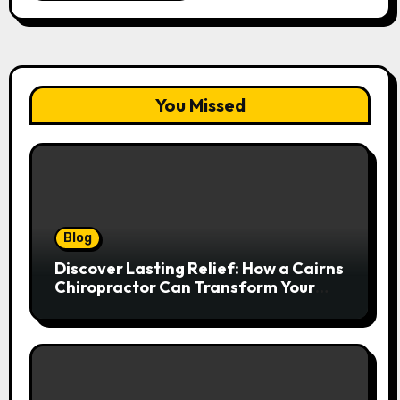
You Missed
Blog
Discover Lasting Relief: How a Cairns
Chiropractor Can Transform Your
Spinal Health