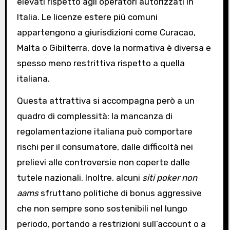
elevati rispetto agli operatori autorizzati in
Italia. Le licenze estere più comuni
appartengono a giurisdizioni come Curacao,
Malta o Gibilterra, dove la normativa è diversa e
spesso meno restrittiva rispetto a quella
italiana.
Questa attrattiva si accompagna però a un
quadro di complessità: la mancanza di
regolamentazione italiana può comportare
rischi per il consumatore, dalle difficoltà nei
prelievi alle controversie non coperte dalle
tutele nazionali. Inoltre, alcuni
siti poker non
aams
sfruttano politiche di bonus aggressive
che non sempre sono sostenibili nel lungo
periodo, portando a restrizioni sull’account o a