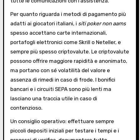
tutte le comunicazioni con l’assistenza.
Per quanto riguarda i metodi di pagamento più
adatti ai giocatori italiani, i
siti poker non aams
spesso accettano carte internazionali,
portafogli elettronici come Skrill o Neteller, e
sempre più spesso criptovalute. Le criptovalute
possono offrire maggiore rapidità e anonimato,
ma portano con sé volatilità del valore e
assenza di rimedi in caso di frode. I bonifici
bancari e i circuiti SEPA sono più lenti ma
lasciano una traccia utile in caso di
contenzioso.
Un consiglio operativo: effettuare sempre
piccoli depositi iniziali per testare i tempi e i
processi di verifica, documentare tutto