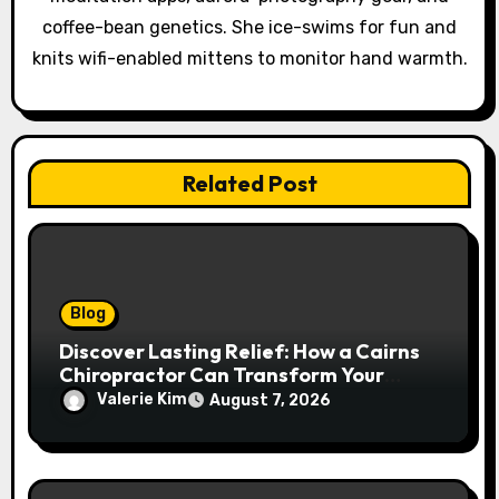
o
coffee-bean genetics. She ice-swims for fun and
knits wifi-enabled mittens to monitor hand warmth.
n
Related Post
Blog
Discover Lasting Relief: How a Cairns
Chiropractor Can Transform Your
Spinal Health
Valerie Kim
August 7, 2026