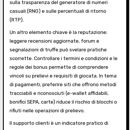
sulla trasparenza del generatore di numeri
casuali (RNG) e sulle percentuali di ritorno
(RTP).
Un altro elemento chiave è la reputazione:
leggere recensioni aggiornate, forum e
segnalazioni di truffe può svelare pratiche
scorrette. Controllare i termini e condizioni e le
regole dei bonus permette di comprendere
vincoli su prelievi e requisiti di giocata. In tema
di pagamenti, preferire siti che offrono metodi
tracciabili e riconosciuti (e-wallet affidabili,
bonifici SEPA, carte) riduce il rischio di blocchi o
rifiuti nelle operazioni di prelievo.
Il supporto clienti è un indicatore pratico di