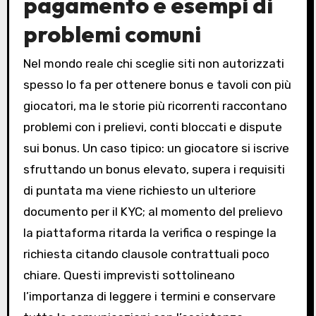
pagamento e esempi di
problemi comuni
Nel mondo reale chi sceglie siti non autorizzati
spesso lo fa per ottenere bonus e tavoli con più
giocatori, ma le storie più ricorrenti raccontano
problemi con i prelievi, conti bloccati e dispute
sui bonus. Un caso tipico: un giocatore si iscrive
sfruttando un bonus elevato, supera i requisiti
di puntata ma viene richiesto un ulteriore
documento per il KYC; al momento del prelievo
la piattaforma ritarda la verifica o respinge la
richiesta citando clausole contrattuali poco
chiare. Questi imprevisti sottolineano
l’importanza di leggere i termini e conservare