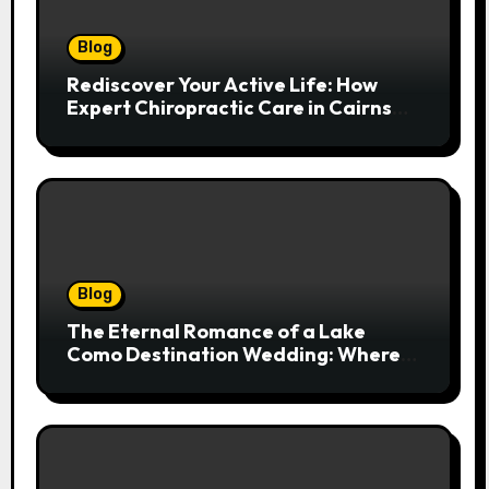
Blog
Rediscover Your Active Life: How
Expert Chiropractic Care in Cairns
Transforms Pain into Possibility
Blog
The Eternal Romance of a Lake
Como Destination Wedding: Where
Italian Elegance Meets Alpine
Serenity