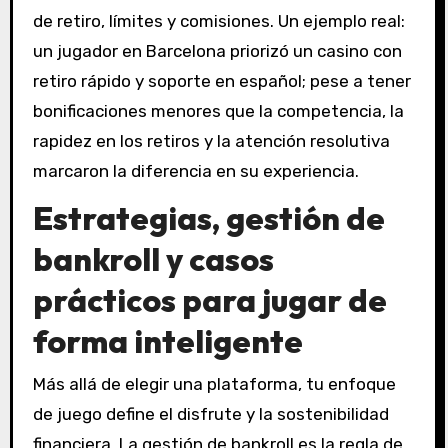
de retiro, límites y comisiones. Un ejemplo real:
un jugador en Barcelona priorizó un casino con
retiro rápido y soporte en español; pese a tener
bonificaciones menores que la competencia, la
rapidez en los retiros y la atención resolutiva
marcaron la diferencia en su experiencia.
Estrategias, gestión de
bankroll y casos
prácticos para jugar de
forma inteligente
Más allá de elegir una plataforma, tu enfoque
de juego define el disfrute y la sostenibilidad
financiera. La gestión de bankroll es la regla de