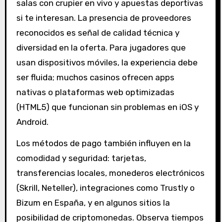
salas con crupier en vivo y apuestas deportivas
si te interesan. La presencia de proveedores
reconocidos es señal de calidad técnica y
diversidad en la oferta. Para jugadores que
usan dispositivos móviles, la experiencia debe
ser fluida; muchos casinos ofrecen apps
nativas o plataformas web optimizadas
(HTML5) que funcionan sin problemas en iOS y
Android.
Los métodos de pago también influyen en la
comodidad y seguridad: tarjetas,
transferencias locales, monederos electrónicos
(Skrill, Neteller), integraciones como Trustly o
Bizum en España, y en algunos sitios la
posibilidad de criptomonedas. Observa tiempos