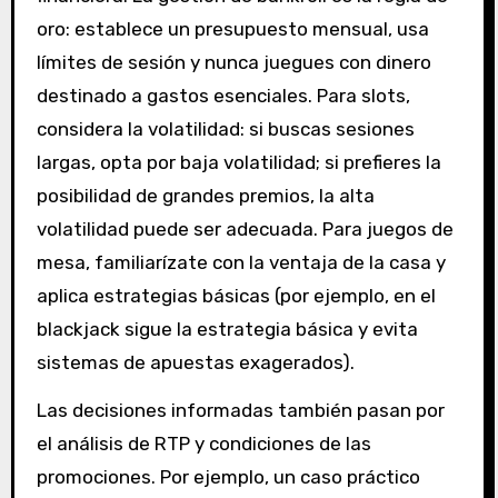
oro: establece un presupuesto mensual, usa
límites de sesión y nunca juegues con dinero
destinado a gastos esenciales. Para slots,
considera la volatilidad: si buscas sesiones
largas, opta por baja volatilidad; si prefieres la
posibilidad de grandes premios, la alta
volatilidad puede ser adecuada. Para juegos de
mesa, familiarízate con la ventaja de la casa y
aplica estrategias básicas (por ejemplo, en el
blackjack sigue la estrategia básica y evita
sistemas de apuestas exagerados).
Las decisiones informadas también pasan por
el análisis de RTP y condiciones de las
promociones. Por ejemplo, un caso práctico