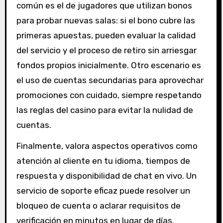
común es el de jugadores que utilizan bonos
para probar nuevas salas: si el bono cubre las
primeras apuestas, pueden evaluar la calidad
del servicio y el proceso de retiro sin arriesgar
fondos propios inicialmente. Otro escenario es
el uso de cuentas secundarias para aprovechar
promociones con cuidado, siempre respetando
las reglas del casino para evitar la nulidad de
cuentas.
Finalmente, valora aspectos operativos como
atención al cliente en tu idioma, tiempos de
respuesta y disponibilidad de chat en vivo. Un
servicio de soporte eficaz puede resolver un
bloqueo de cuenta o aclarar requisitos de
verificación en minutos en lugar de días.