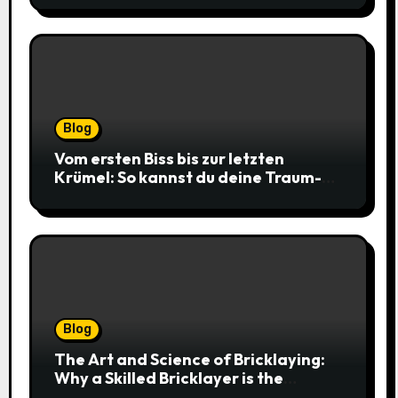
Blog
Vom ersten Biss bis zur letzten
Krümel: So kannst du deine Traum-
Cookies einfach online bestellen
Blog
The Art and Science of Bricklaying:
Why a Skilled Bricklayer is the
Foundation of Every Great Structure