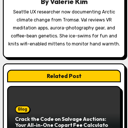
a
By
Valerie Kim
t
Seattle UX researcher now documenting Arctic
climate change from Tromsø. Val reviews VR
i
meditation apps, aurora-photography gear, and
o
coffee-bean genetics. She ice-swims for fun and
knits wifi-enabled mittens to monitor hand warmth.
n
Related Post
Blog
Crack the Code on Salvage Auctions:
Your All-in-One Copart Fee Calculator