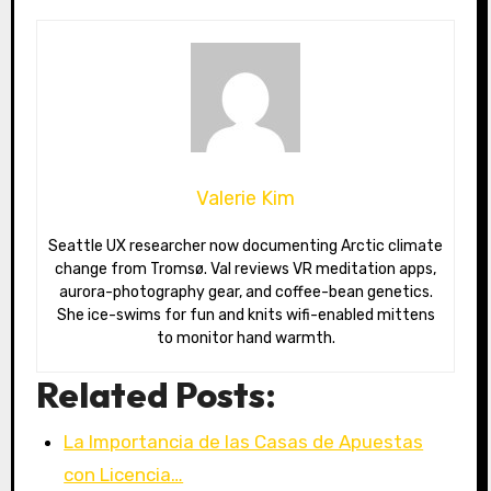
Valerie Kim
Seattle UX researcher now documenting Arctic climate
change from Tromsø. Val reviews VR meditation apps,
aurora-photography gear, and coffee-bean genetics.
She ice-swims for fun and knits wifi-enabled mittens
to monitor hand warmth.
Related Posts:
La Importancia de las Casas de Apuestas
con Licencia…