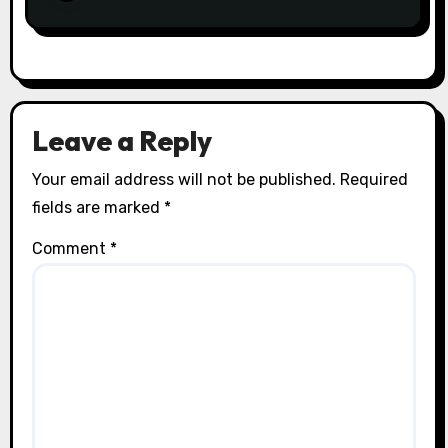
Leave a Reply
Your email address will not be published.
Required
fields are marked
*
Comment
*