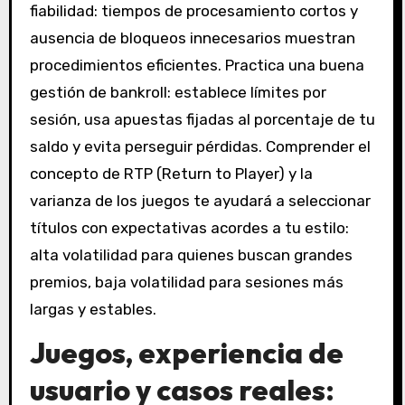
fiabilidad: tiempos de procesamiento cortos y
ausencia de bloqueos innecesarios muestran
procedimientos eficientes. Practica una buena
gestión de bankroll: establece límites por
sesión, usa apuestas fijadas al porcentaje de tu
saldo y evita perseguir pérdidas. Comprender el
concepto de RTP (Return to Player) y la
varianza de los juegos te ayudará a seleccionar
títulos con expectativas acordes a tu estilo:
alta volatilidad para quienes buscan grandes
premios, baja volatilidad para sesiones más
largas y estables.
Juegos, experiencia de
usuario y casos reales: