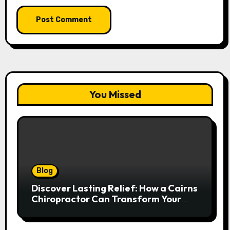
You Missed
Blog
Discover Lasting Relief: How a Cairns
Chiropractor Can Transform Your
Spinal Health