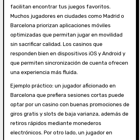
facilitan encontrar tus juegos favoritos.
Muchos jugadores en ciudades como Madrid o
Barcelona priorizan aplicaciones móviles
optimizadas que permitan jugar en movilidad
sin sacrificar calidad. Los casinos que
responden bien en dispositivos iOS y Android y
que permiten sincronización de cuenta ofrecen
una experiencia más fluida.
Ejemplo práctico: un jugador aficionado en
Barcelona que prefiera sesiones cortas puede
optar por un casino con buenas promociones de
giros gratis y slots de baja varianza, además de
retiros rápidos mediante monederos
electrónicos. Por otro lado, un jugador en