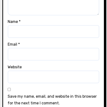
Name
*
Email
*
Website
Save my name, email, and website in this browser
for the next time I comment.