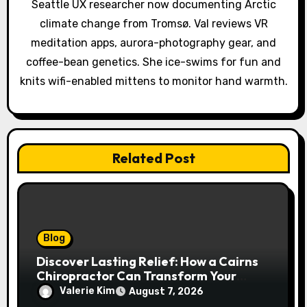
Seattle UX researcher now documenting Arctic
o
climate change from Tromsø. Val reviews VR
meditation apps, aurora-photography gear, and
n
coffee-bean genetics. She ice-swims for fun and
knits wifi-enabled mittens to monitor hand warmth.
Related Post
Blog
Discover Lasting Relief: How a Cairns
Chiropractor Can Transform Your
Spinal Health
Valerie Kim
August 7, 2026