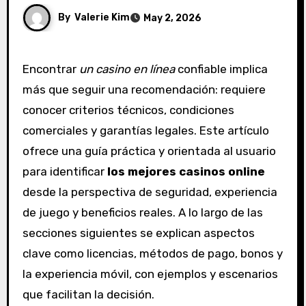
By
Valerie Kim
May 2, 2026
Encontrar
un casino en línea
confiable implica
más que seguir una recomendación: requiere
conocer criterios técnicos, condiciones
comerciales y garantías legales. Este artículo
ofrece una guía práctica y orientada al usuario
para identificar
los mejores casinos online
desde la perspectiva de seguridad, experiencia
de juego y beneficios reales. A lo largo de las
secciones siguientes se explican aspectos
clave como licencias, métodos de pago, bonos y
la experiencia móvil, con ejemplos y escenarios
que facilitan la decisión.