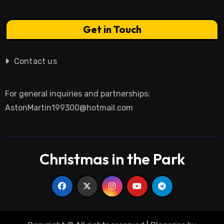
Get in Touch
Contact us
For general inquiries and partnerships:
AstonMartin199300@hotmail.com
Christmas in the Park