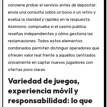
conviene probar el servicio antes de depositar:
envía una consulta sobre un bono o un retiro y
evalúa la claridad y rapidez en la respuesta.
Asimismo, comprueba si el casino publica
reseñas independientes y cómo gestiona las
reclamaciones. Todos estos elementos
combinados permiten distinguir operadores que
ofrecen valor real frente a aquellos centrados
únicamente en captar nuevos jugadores con
ofertas poco claras.
Variedad de juegos,
experiencia móvil y
responsabilidad: lo que