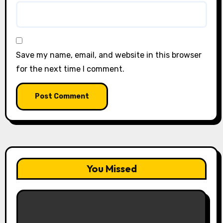
Save my name, email, and website in this browser
for the next time I comment.
You Missed