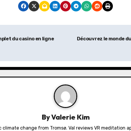
plet du casino en ligne
Découvrez le monde d
By
Valerie Kim
 climate change from Tromsø. Val reviews VR meditation a