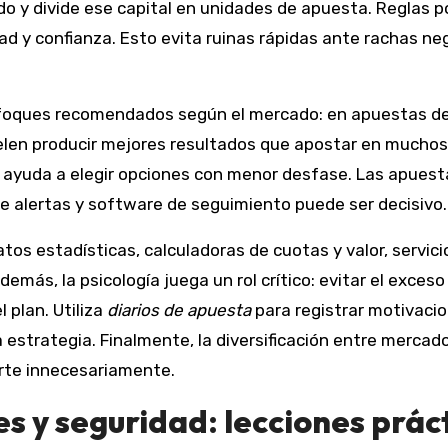
o y divide ese capital en unidades de apuesta. Reglas po
ad y confianza. Esto evita ruinas rápidas ante rachas ne
foques recomendados según el mercado: en apuestas depor
uelen producir mejores resultados que apostar en muchos 
s) ayuda a elegir opciones con menor desfase. Las apuest
e alertas y software de seguimiento puede ser decisivo.
os estadísticas, calculadoras de cuotas y valor, servici
más, la psicología juega un rol crítico: evitar el exceso
 plan. Utiliza
diarios de apuesta
para registrar motivacio
estrategia. Finalmente, la diversificación entre mercado
rte innecesariamente.
es y seguridad: lecciones prác