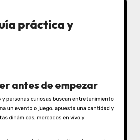
ía práctica y
er antes de empezar
os y personas curiosas buscan entretenimiento
iona un evento o juego, apuesta una cantidad y
tas dinámicas, mercados en vivo y