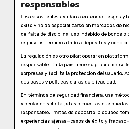
responsables
Los casos reales ayudan a entender riesgos y 
éxito vino de especializarse en mercados de nic
de falta de disciplina, uso indebido de bonos 
requisitos terminó atado a depósitos y condici
La regulación es otro pilar: operar en platafor
responsable. Cada país tiene su propio marco le
sorpresas y facilita la protección del usuario.
dos pasos y políticas claras de privacidad.
En términos de seguridad financiera, usa métod
vinculando solo tarjetas o cuentas que puedas 
responsable: límites de depósito, bloqueos tem
experiencias ajenas—casos de éxito y fracaso—