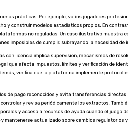
buenas prácticas. Por ejemplo, varios jugadores profesi
ho y construir modelos estadísticos propios. En contrast
o plataformas no reguladas. Un caso ilustrativo muestra 
ones imposibles de cumplir, subrayando la necesidad de 
mas con licencia implica supervisión, mecanismos de resol
gal que afecta impuestos, límites y verificación de ident
 Además, verifica que la plataforma implemente protocolo
os de pago reconocidos y evita transferencias directas a
controlar y revisa periódicamente los extractos. Tambié
porales y acceso a recursos de ayuda cuando el juego de
y mantenerse actualizado sobre cambios regulatorios y