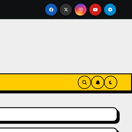
Can Transform Your Spinal Health
Rediscover Your Acti