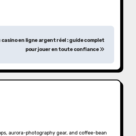
u
casino en ligne argent réel
: guide complet
pour jouer en toute confiance
pps, aurora-photography gear, and coffee-bean