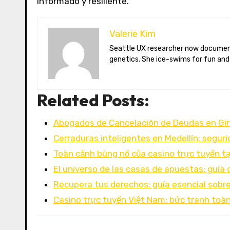
informado y resiliente.
Valerie Kim
Seattle UX researcher now documenting Arctic climate change from Tromsø. Val reviews VR meditation apps, aurora-photography gear, and coffee-bean
genetics. She ice-swims for fun and
Related Posts:
Abogados de Cancelación de Deudas en Gi
Cerraduras inteligentes en Medellín: segur
Toàn cảnh bùng nổ của casino trực tuyến tạ
El universo de las casas de apuestas: guía
Recupera tus derechos: guía esencial sobr
Casino trực tuyến Việt Nam: bức tranh toà