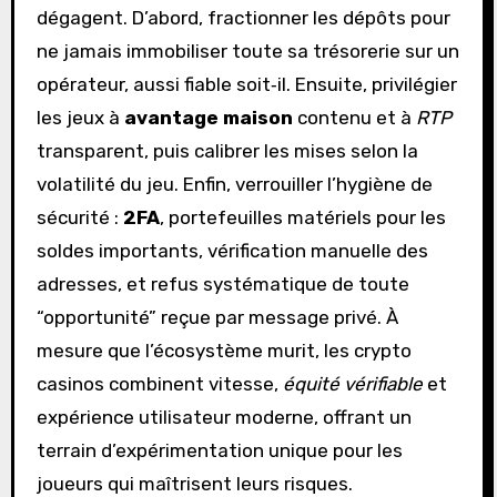
dégagent. D’abord, fractionner les dépôts pour
ne jamais immobiliser toute sa trésorerie sur un
opérateur, aussi fiable soit‑il. Ensuite, privilégier
les jeux à
avantage maison
contenu et à
RTP
transparent, puis calibrer les mises selon la
volatilité du jeu. Enfin, verrouiller l’hygiène de
sécurité :
2FA
, portefeuilles matériels pour les
soldes importants, vérification manuelle des
adresses, et refus systématique de toute
“opportunité” reçue par message privé. À
mesure que l’écosystème murit, les crypto
casinos combinent vitesse,
équité vérifiable
et
expérience utilisateur moderne, offrant un
terrain d’expérimentation unique pour les
joueurs qui maîtrisent leurs risques.