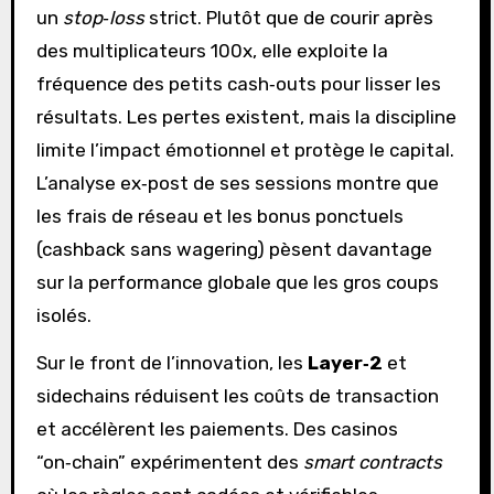
un
stop‑loss
strict. Plutôt que de courir après
des multiplicateurs 100x, elle exploite la
fréquence des petits cash‑outs pour lisser les
résultats. Les pertes existent, mais la discipline
limite l’impact émotionnel et protège le capital.
L’analyse ex‑post de ses sessions montre que
les frais de réseau et les bonus ponctuels
(cashback sans wagering) pèsent davantage
sur la performance globale que les gros coups
isolés.
Sur le front de l’innovation, les
Layer‑2
et
sidechains réduisent les coûts de transaction
et accélèrent les paiements. Des casinos
“on‑chain” expérimentent des
smart contracts