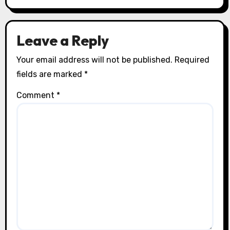
Leave a Reply
Your email address will not be published.
Required
fields are marked
*
Comment
*