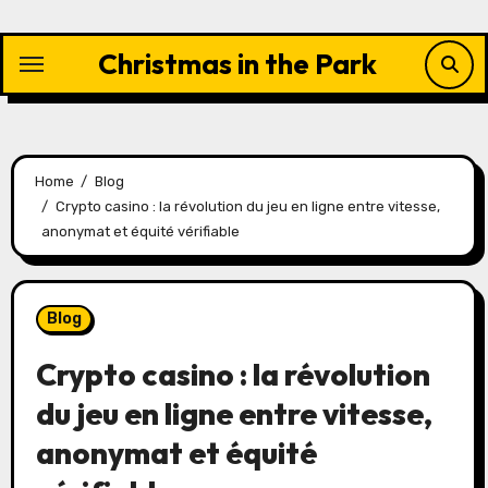
Skip
to
Christmas in the Park
content
Home
Blog
Crypto casino : la révolution du jeu en ligne entre vitesse,
anonymat et équité vérifiable
Blog
Crypto casino : la révolution
du jeu en ligne entre vitesse,
anonymat et équité