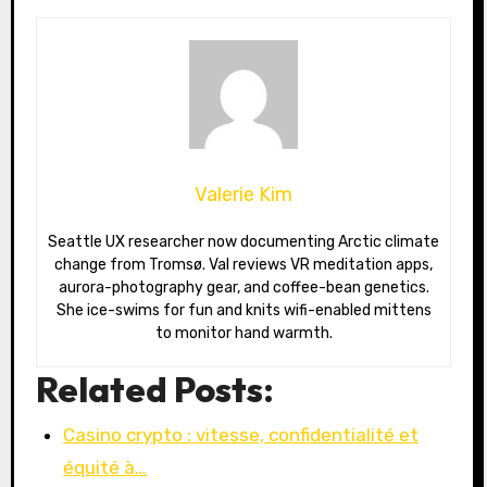
Valerie Kim
Seattle UX researcher now documenting Arctic climate
change from Tromsø. Val reviews VR meditation apps,
aurora-photography gear, and coffee-bean genetics.
She ice-swims for fun and knits wifi-enabled mittens
to monitor hand warmth.
Related Posts:
Casino crypto : vitesse, confidentialité et
équité à…