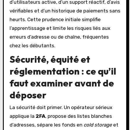
d’utilisateurs active, d’un support réactif, d’avis
vérifiables et d’un historique de paiements sans
heurts. Cette prudence initiale simplifie
l’apprentissage et limite les risques liés aux
erreurs d’adresse ou de chaîne, fréquentes
chez les débutants.
Sécurité, équité et
réglementation : ce qu’il
faut examiner avant de
déposer
La sécurité doit primer. Un opérateur sérieux
applique la
2FA
, propose des listes blanches
d’adresses, sépare les fonds en
cold storage
et