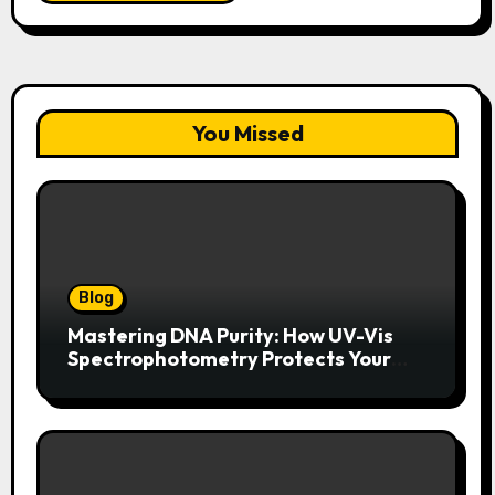
You Missed
Blog
Mastering DNA Purity: How UV-Vis
Spectrophotometry Protects Your
Research Integrity