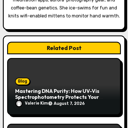
o
coffee-bean genetics. She ice-swims for fun and
n
knits wifi-enabled mittens to monitor hand warmth.
Related Post
Blog
Mastering DNA Purity: How UV-Vis
Spectrophotometry Protects Your
Research Integrity
Valerie Kim
August 7, 2026