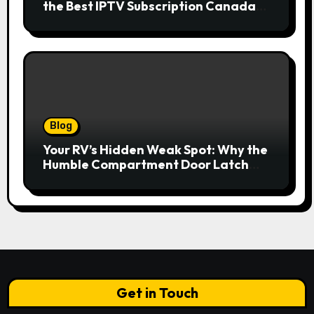
the Best IPTV Subscription Canada
Redefines Home Entertainment
Blog
Your RV’s Hidden Weak Spot: Why the
Humble Compartment Door Latch
Deserves Much More Attention
Get in Touch