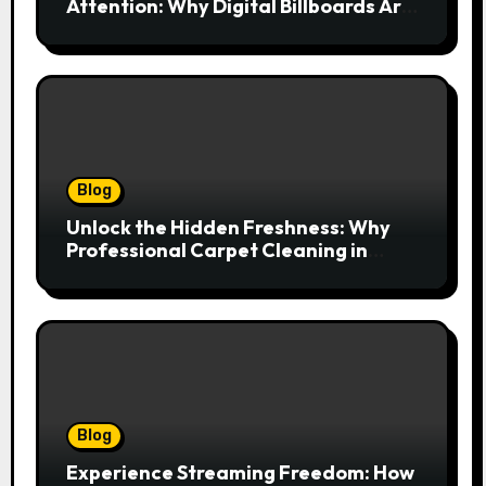
Attention: Why Digital Billboards Are
Reshaping South African Advertising
Blog
Unlock the Hidden Freshness: Why
Professional Carpet Cleaning in
Kansas City Transforms More Than
Just Your Floors
Blog
Experience Streaming Freedom: How