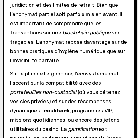
juridiction et des limites de retrait. Bien que
l’anonymat partiel soit parfois mis en avant, il
est important de comprendre que les
transactions sur une
blockchain publique
sont
traçables. L’anonymat repose davantage sur de
bonnes pratiques d’hygiène numérique que sur
l’invisibilité parfaite.
Sur le plan de l’ergonomie, l’écosystème met
l’accent sur la compatibilité avec des
portefeuilles non-custodial
(où vous détenez
vos clés privées) et sur des récompenses
dynamiques :
cashback
, programmes VIP,
missions quotidiennes, ou encore des jetons
utilitaires du casino. La
gamification
est