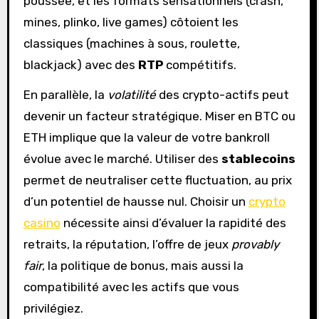
poussée, et les formats sensationnels (crash,
mines, plinko, live games) côtoient les
classiques (machines à sous, roulette,
blackjack) avec des
RTP
compétitifs.
En parallèle, la
volatilité
des crypto-actifs peut
devenir un facteur stratégique. Miser en BTC ou
ETH implique que la valeur de votre bankroll
évolue avec le marché. Utiliser des
stablecoins
permet de neutraliser cette fluctuation, au prix
d’un potentiel de hausse nul. Choisir un
crypto
casino
nécessite ainsi d’évaluer la rapidité des
retraits, la réputation, l’offre de jeux
provably
fair
, la politique de bonus, mais aussi la
compatibilité avec les actifs que vous
privilégiez.