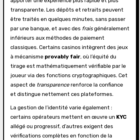
apporter une expérience plus rapide et plus
transparente. Les dépôts et retraits peuvent
être traités en quelques minutes, sans passer
par une banque, et avec des
frais
généralement
inférieurs aux méthodes de paiement
classiques. Certains casinos intègrent des jeux
à mécanisme
provably fair
, où l’équité du
tirage est mathématiquement vérifiable par le
joueur via des fonctions cryptographiques. Cet
aspect de
transparence
renforce la confiance
et distingue nettement ces plateformes.
La gestion de l’identité varie également :
certains opérateurs mettent en œuvre un
KYC
allégé ou progressif, d’autres exigent des
vérifications complètes en fonction de la