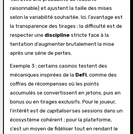
raisonnable) et ajustent la taille des mises
selon la variabilité souhaitée. Ici, l’avantage est
la transparence des tirages ; la difficulté est de
respecter une
discipline
stricte face à la
tentation d’augmenter brutalement la mise
après une série de pertes.
Exemple 3 : certains casinos testent des
mécaniques inspirées de la
DeFi
, comme des
coffres de récompenses où les points
accumulés se convertissent en jetons, puis en
bonus ou en tirages exclusifs. Pour le joueur,
l’intérêt est de
capitaliser
ses sessions dans un
écosystème cohérent ; pour la plateforme,
c’est un moyen de fidéliser tout en rendant le