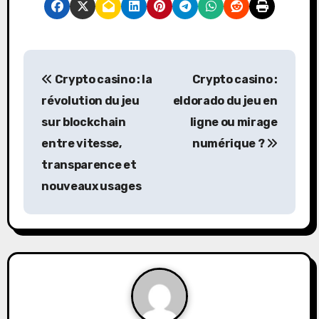
P
Crypto casino : la
Crypto casino :
o
révolution du jeu
eldorado du jeu en
s
sur blockchain
ligne ou mirage
entre vitesse,
numérique ?
t
transparence et
n
nouveaux usages
a
v
i
g