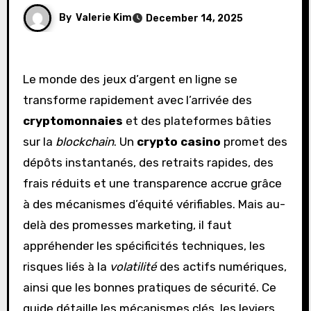
By
Valerie Kim
December 14, 2025
Le monde des jeux d’argent en ligne se
transforme rapidement avec l’arrivée des
cryptomonnaies
et des plateformes bâties
sur la
blockchain
. Un
crypto casino
promet des
dépôts instantanés, des retraits rapides, des
frais réduits et une transparence accrue grâce
à des mécanismes d’équité vérifiables. Mais au-
delà des promesses marketing, il faut
appréhender les spécificités techniques, les
risques liés à la
volatilité
des actifs numériques,
ainsi que les bonnes pratiques de sécurité. Ce
guide détaille les mécanismes clés, les leviers