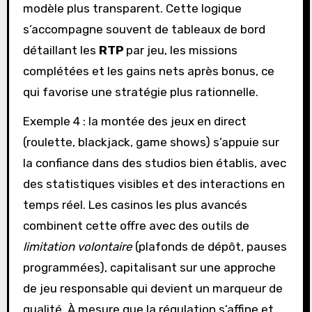
modèle plus transparent. Cette logique
s’accompagne souvent de tableaux de bord
détaillant les
RTP
par jeu, les missions
complétées et les gains nets après bonus, ce
qui favorise une stratégie plus rationnelle.
Exemple 4 : la montée des jeux en direct
(roulette, blackjack, game shows) s’appuie sur
la confiance dans des studios bien établis, avec
des statistiques visibles et des interactions en
temps réel. Les casinos les plus avancés
combinent cette offre avec des outils de
limitation volontaire
(plafonds de dépôt, pauses
programmées), capitalisant sur une approche
de jeu responsable qui devient un marqueur de
qualité. À mesure que la régulation s’affine et