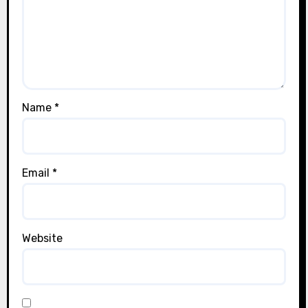
Name
*
Email
*
Website