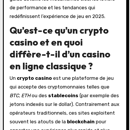
de performance et les tendances qui
redéfinissent l’expérience de jeu en 2025.
Qu’est-ce qu’un crypto
casino et en quoi
diffère-t-il d’un casino
en ligne classique ?
Un
crypto casino
est une plateforme de jeu
qui accepte des cryptomonnaies telles que
BTC
,
ETH
ou des
stablecoins
(par exemple des
jetons indexés sur le dollar). Contrairement aux
opérateurs traditionnels, ces sites exploitent
souvent les atouts de la
blockchain
pour