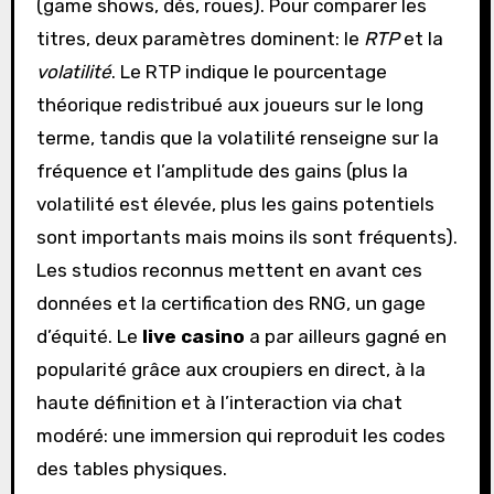
(game shows, dés, roues). Pour comparer les
titres, deux paramètres dominent: le
RTP
et la
volatilité
. Le RTP indique le pourcentage
théorique redistribué aux joueurs sur le long
terme, tandis que la volatilité renseigne sur la
fréquence et l’amplitude des gains (plus la
volatilité est élevée, plus les gains potentiels
sont importants mais moins ils sont fréquents).
Les studios reconnus mettent en avant ces
données et la certification des RNG, un gage
d’équité. Le
live casino
a par ailleurs gagné en
popularité grâce aux croupiers en direct, à la
haute définition et à l’interaction via chat
modéré: une immersion qui reproduit les codes
des tables physiques.