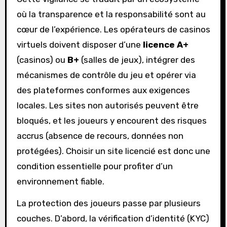
où la transparence et la responsabilité sont au
cœur de l’expérience. Les opérateurs de casinos
virtuels doivent disposer d’une
licence A+
(casinos) ou
B+
(salles de jeux), intégrer des
mécanismes de contrôle du jeu et opérer via
des plateformes conformes aux exigences
locales. Les sites non autorisés peuvent être
bloqués, et les joueurs y encourent des risques
accrus (absence de recours, données non
protégées). Choisir un site licencié est donc une
condition essentielle pour profiter d’un
environnement fiable.
La protection des joueurs passe par plusieurs
couches. D’abord, la vérification d’identité (KYC)