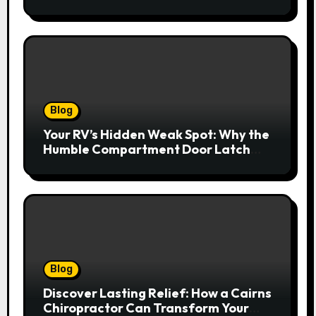
Redefines Home Entertainment
Blog
Your RV’s Hidden Weak Spot: Why the
Humble Compartment Door Latch
Deserves Much More Attention
Blog
Discover Lasting Relief: How a Cairns
Chiropractor Can Transform Your