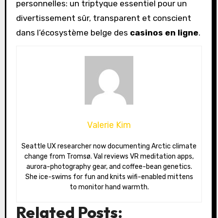
personnelles: un triptyque essentiel pour un
divertissement sûr, transparent et conscient
dans l’écosystème belge des
casinos en ligne
.
Valerie Kim
Seattle UX researcher now documenting Arctic climate
change from Tromsø. Val reviews VR meditation apps,
aurora-photography gear, and coffee-bean genetics.
She ice-swims for fun and knits wifi-enabled mittens
to monitor hand warmth.
Related Posts: