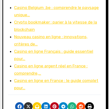
Casino Belgium .be : comprendre le paysage
unique…
Crypto bookmaker : parier à la vitesse de la
blockchain
Nouveau casino en ligne : innovations,
critères de…
Casino en ligne Français : guide essentiel
pour…
Casino en ligne argent réel en France :
comprendre,…
Casino en ligne en France : le guide complet
pour…