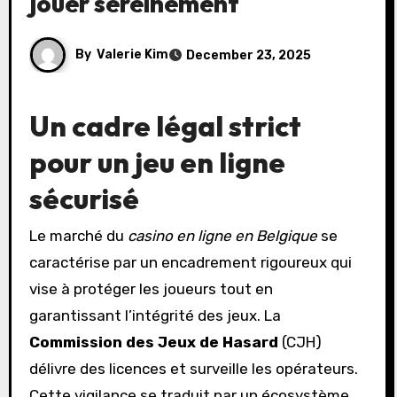
jouer sereinement
By
Valerie Kim
December 23, 2025
Un cadre légal strict
pour un jeu en ligne
sécurisé
Le marché du
casino en ligne en Belgique
se
caractérise par un encadrement rigoureux qui
vise à protéger les joueurs tout en
garantissant l’intégrité des jeux. La
Commission des Jeux de Hasard
(CJH)
délivre des licences et surveille les opérateurs.
Cette vigilance se traduit par un écosystème