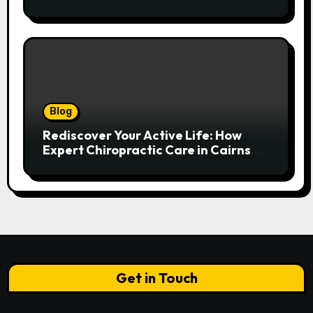
Spinal Health
Blog
Rediscover Your Active Life: How
Expert Chiropractic Care in Cairns
Transforms Pain into Possibility
Get in Touch