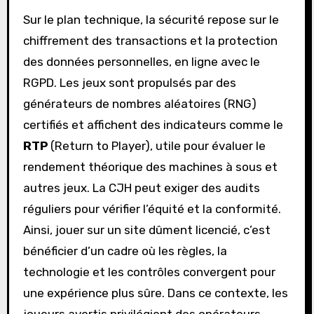
Sur le plan technique, la sécurité repose sur le
chiffrement des transactions et la protection
des données personnelles, en ligne avec le
RGPD. Les jeux sont propulsés par des
générateurs de nombres aléatoires (RNG)
certifiés et affichent des indicateurs comme le
RTP
(Return to Player), utile pour évaluer le
rendement théorique des machines à sous et
autres jeux. La CJH peut exiger des audits
réguliers pour vérifier l’équité et la conformité.
Ainsi, jouer sur un site dûment licencié, c’est
bénéficier d’un cadre où les règles, la
technologie et les contrôles convergent pour
une expérience plus sûre. Dans ce contexte, les
joueurs avertis privilégient des opérateurs