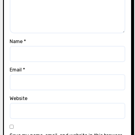
Name
*
Email
*
Website