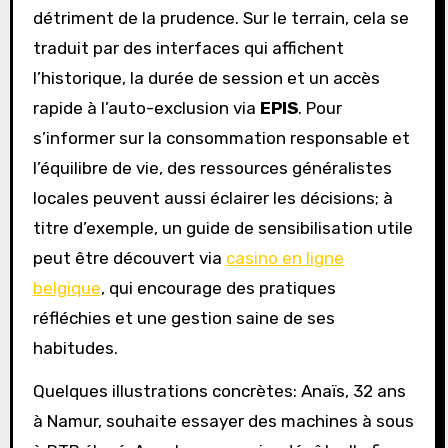
détriment de la prudence. Sur le terrain, cela se
traduit par des interfaces qui affichent
l’historique, la durée de session et un accès
rapide à l’auto-exclusion via
EPIS
. Pour
s’informer sur la consommation responsable et
l’équilibre de vie, des ressources généralistes
locales peuvent aussi éclairer les décisions; à
titre d’exemple, un guide de sensibilisation utile
peut être découvert via
casino en ligne
belgique
, qui encourage des pratiques
réfléchies et une gestion saine de ses
habitudes.
Quelques illustrations concrètes: Anaïs, 32 ans
à Namur, souhaite essayer des machines à sous