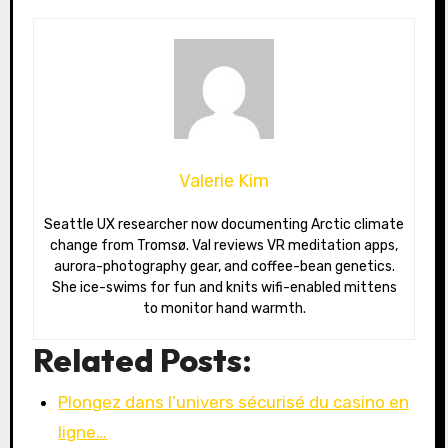
Valerie Kim
Seattle UX researcher now documenting Arctic climate
change from Tromsø. Val reviews VR meditation apps,
aurora-photography gear, and coffee-bean genetics.
She ice-swims for fun and knits wifi-enabled mittens
to monitor hand warmth.
Related Posts:
Plongez dans l’univers sécurisé du casino en
ligne…