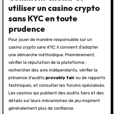
utiliser un casino crypto
sans KYC en toute
prudence
Pour jouer de manière responsable sur un
casino crypto sans KYC
, il convient d’adopter
une démarche méthodique. Premièrement,
vérifier la réputation de la plateforme :
rechercher des avis indépendants, vérifier la
présence d’audits
provably fair
ou de rapports
techniques, et consulter les forums spécialisés.
Les casinos qui publient des audits tiers et des
détails sur leurs mécanismes de jeu inspirent
généralement plus de confiance.