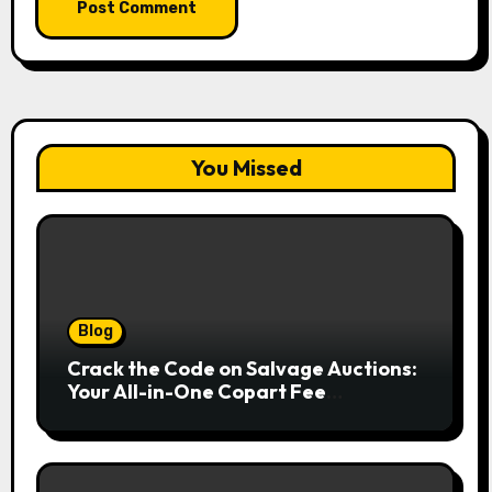
You Missed
Blog
Crack the Code on Salvage Auctions:
Your All-in-One Copart Fee
Calculator Guide to Bidding Smarter