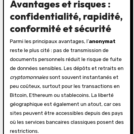
Avantages et risques :
confidentialité, rapidité,
conformité et sécurité
Parmi les principaux avantages, l’
anonymat
reste le plus cité : pas de transmission de
documents personnels réduit le risque de fuite
de données sensibles. Les dépôts et retraits en
cryptomonnaies
sont souvent instantanés et
peu coûteux, surtout pour les transactions en
Bitcoin, Ethereum ou stablecoins. La liberté
géographique est également un atout, car ces
sites peuvent être accessibles depuis des pays
où les services bancaires classiques posent des
restrictions.