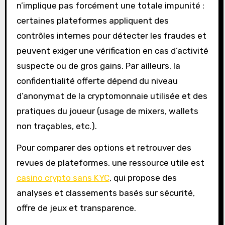
n’implique pas forcément une totale impunité :
certaines plateformes appliquent des
contrôles internes pour détecter les fraudes et
peuvent exiger une vérification en cas d’activité
suspecte ou de gros gains. Par ailleurs, la
confidentialité offerte dépend du niveau
d’anonymat de la cryptomonnaie utilisée et des
pratiques du joueur (usage de mixers, wallets
non traçables, etc.).
Pour comparer des options et retrouver des
revues de plateformes, une ressource utile est
casino crypto sans KYC
, qui propose des
analyses et classements basés sur sécurité,
offre de jeux et transparence.