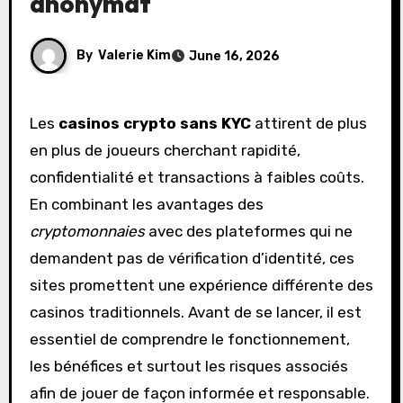
anonymat
By
Valerie Kim
June 16, 2026
Les
casinos crypto sans KYC
attirent de plus
en plus de joueurs cherchant rapidité,
confidentialité et transactions à faibles coûts.
En combinant les avantages des
cryptomonnaies
avec des plateformes qui ne
demandent pas de vérification d’identité, ces
sites promettent une expérience différente des
casinos traditionnels. Avant de se lancer, il est
essentiel de comprendre le fonctionnement,
les bénéfices et surtout les risques associés
afin de jouer de façon informée et responsable.