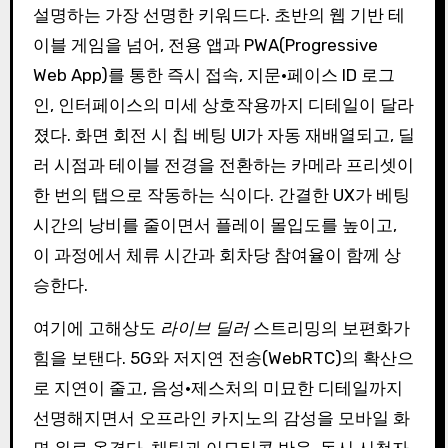
설명하는 가장 선명한 키워드다. 초반의 웹 기반 테
이블 게임을 넘어, 전용 앱과 PWA(Progressive
Web App)를 통한 즉시 접속, 지문·페이스 ID 로그
인, 인터페이스의 미세 상호작용까지 디테일이 달라
졌다. 화면 회전 시 칩 베팅 UI가 자동 재배열되고, 딜
러 시점과 테이블 전경을 전환하는 카메라 프리셋이
한 번의 탭으로 작동하는 식이다. 간결한 UX가 베팅
시간의 낭비를 줄이면서 플레이 몰입도를 높이고,
이 과정에서 체류 시간과 회차당 참여율이 함께 상
승한다.
여기에 고해상도
라이브 딜러
스트리밍의 보편화가
힘을 보탠다. 5G와 저지연 전송(WebRTC)의 확산으
로 지연이 줄고, 음성·제스처의 미묘한 디테일까지
선명해지면서 오프라인 카지노의 감성을 모바일 화
면 위로 옮겼다. 채팅과 이모티콘 반응, 동시 시청자