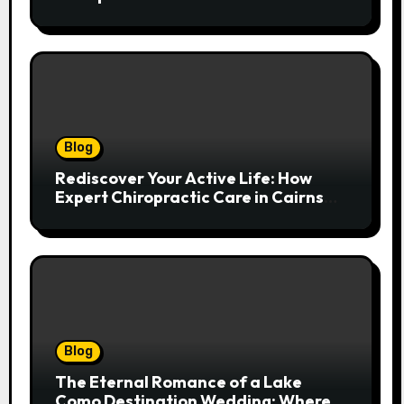
Spinal Health
Blog
Rediscover Your Active Life: How
Expert Chiropractic Care in Cairns
Transforms Pain into Possibility
Blog
The Eternal Romance of a Lake
Como Destination Wedding: Where