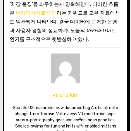
‘체감 품질’을 좌우하는지 명확해진다. 이러한 흐름
은
바카라사이트 인기
라는 키워드로 모은 자료에서
도 일관되게 나타난다. 결국 데이터에 근거한 운영
과 사용자 경험의 정교화가, 오늘의
바카라사이트
인기
를 구조적으로 뒷받침하고 있다.
Valerie Kim
Seattle UX researcher now documenting Arctic climate
change from Tromsø. Val reviews VR meditation apps,
aurora-photography gear, and coffee-bean genetics.
She ice-swims for fun and knits wifi-enabled mittens