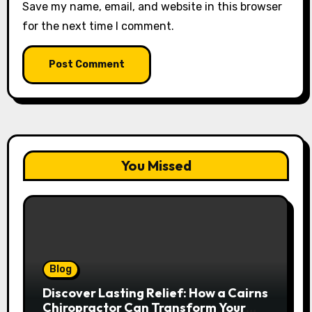
Save my name, email, and website in this browser
for the next time I comment.
You Missed
Blog
Discover Lasting Relief: How a Cairns
Chiropractor Can Transform Your