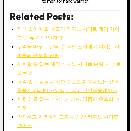
to monitor hand warmth.
Related Posts:
지금 알아야 할 최고의 카지노 사이트 게임 가이
드: 종류·선택법·전략
수익을 바꾸는 선택: 온라인 포커에서 이기는 사
람들의 플랫폼 전략
신뢰할 수 있는 해외 카지노 사이트 순위, 제대로
보는 법
끊김 없는 감동을 위한 스포츠중계의 모든 것: 해
축중계부터 MLB·NBA, 그리고 고화질중계까지
연령 인증 없는 카지노사이트, 달콤한 유혹의 그
림자
안전하고 현명하게 고르는 방법: 카지노 사이트
가이드