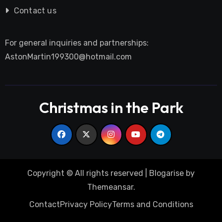
Contact us
For general inquiries and partnerships:
AstonMartin199300@hotmail.com
Christmas in the Park
Copyright © All rights reserved
|
Blogarise
by
Themeansar
.
Contact
Privacy Policy
Terms and Conditions