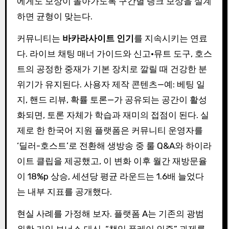
에게도 보상이 돌아가도록 구간별 랭크 보상을 설계
하면 균형이 맞는다.
커뮤니티는
바카라사이트 인기
를 지속시키는 연료
다. 라이브 채팅 매너 가이드와 신고·뮤트 도구, 호스
트의 공정한 중재가 기본 장치로 깔릴 때 건강한 분
위기가 유지된다. 사용자 제작 콘텐츠—예: 베팅 일
지, 핸드 리뷰, 확률 토론—가 공유되는 공간이 활성
화되면, 토론 자체가 학습과 재미의 접점이 된다. 실
제로 한 한국어 지원 플랫폼은 커뮤니티 운영자를
‘딜러-호스트’로 전환해 생방송 중 룰 Q&A와 하이라
이트 클립을 제공했고, 이 변화 이후 월간 재방문율
이 18%p 상승, 세션당 평균 라운드는 1.6배 늘었다
는 내부 지표를 공개했다.
현실 사례를 가정해 보자. 플랫폼 A는 기존의 광범
위한 가입 보너스 대신, “책임 플레이 인증” 과제를