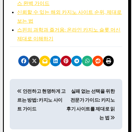
스 완벽 가이드
신뢰할 수 있는 해외 카지노 사이트 순위, 제대로
보는 법
스핀의 과학과 즐거움: 온라인 카지노 슬롯 머신
제대로 이해하기
P
안전하고 현명하게 고
실패 없는 선택을 위한
o
르는 방법: 카지노 사이
전문가 가이드: 카지노
s
트 가이드
후기 사이트를 제대로 읽
는 법
t