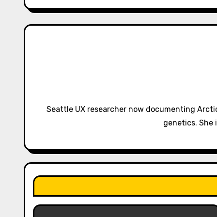
t
n
a
v
i
g
Seattle UX researcher now documenting Arctic
a
genetics. She 
t
i
o
n