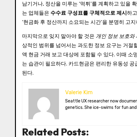
남기거나, 정산을 미루는 ‘먹튀’를 계획하고 있을 
는 업체들은
수수료 구성표를 구체적으로 제시
하고
‘현금화 후 정산까지 소요되는 시간’을 분명히 고
마지막으로 잊지 말아야 할 것은
개인 정보 보호와
상적인 범위를 넘어서는 과도한 정보 요구는 거절할 
액 현금 거래 보고 대상에 포함될 수 있다. 이때 
는 습관이 필요하다. 카드현금은 편리한 유동성 공
된다.
Valerie Kim
Seattle UX researcher now documenting Arctic climate change from Tromsø. Val reviews VR meditation apps, aurora-photography gear, and coffee-bean
genetics. She ice-swims for fun and
Related Posts: