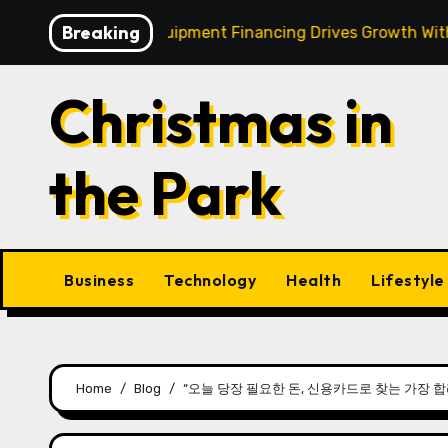
Skip
Breaking
 Strategic Equipment Financing Drives Growth Without Drai
to
content
Christmas in
the Park
Business
Technology
Health
Lifestyle
Home
Blog
“오늘 당장 필요한 돈, 신용카드로 찾는 가장 합