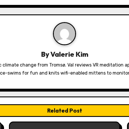
By
Valerie Kim
 climate change from Tromsø. Val reviews VR meditation a
ice-swims for fun and knits wifi-enabled mittens to monit
Related Post