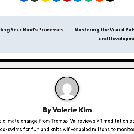
ing Your Mind’s Processes
Mastering the Visual Pul
and Developm
By
Valerie Kim
 climate change from Tromsø. Val reviews VR meditation a
ice-swims for fun and knits wifi-enabled mittens to monit