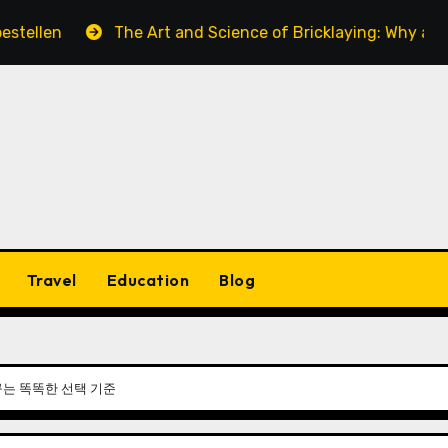
The Art and Science of Bricklaying: Why a Skilled Bric
Travel
Education
Blog
꾸는 똑똑한 선택 기준