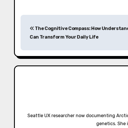
P
The Cognitive Compass: How Understand
o
Can Transform Your Daily Life
s
t
n
a
v
i
g
Seattle UX researcher now documenting Arctic
a
genetics. She 