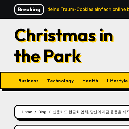
Skip
Breaking
So kannst du deine Traum-Cookies einfach online bestellen
to
content
Christmas in
the Park
Business
Technology
Health
Lifestyle
Home
Blog
신용카드 현금화 업체, 당신의 자금 융통을 바