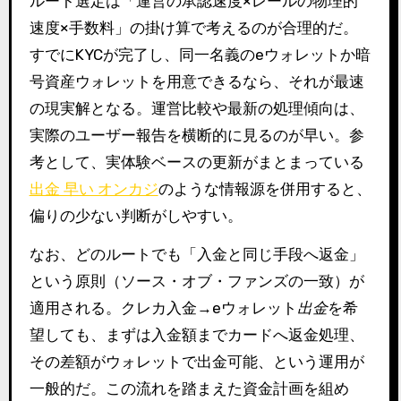
ルート選定は「運営の承認速度×レールの物理的
速度×手数料」の掛け算で考えるのが合理的だ。
すでにKYCが完了し、同一名義のeウォレットか暗
号資産ウォレットを用意できるなら、それが最速
の現実解となる。運営比較や最新の処理傾向は、
実際のユーザー報告を横断的に見るのが早い。参
考として、実体験ベースの更新がまとまっている
出金 早い オンカジ
のような情報源を併用すると、
偏りの少ない判断がしやすい。
なお、どのルートでも「入金と同じ手段へ返金」
という原則（ソース・オブ・ファンズの一致）が
適用される。クレカ入金→eウォレット
出金
を希
望しても、まずは入金額までカードへ返金処理、
その差額がウォレットで出金可能、という運用が
一般的だ。この流れを踏まえた資金計画を組め