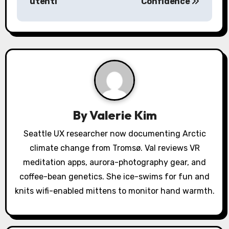
utenti
Confidence
n
a
v
i
g
a
By
Valerie Kim
t
Seattle UX researcher now documenting Arctic
climate change from Tromsø. Val reviews VR
i
meditation apps, aurora-photography gear, and
o
coffee-bean genetics. She ice-swims for fun and
knits wifi-enabled mittens to monitor hand warmth.
n