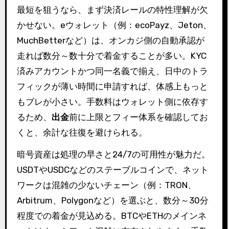
最短を狙うなら、まず決済レールの特性理解が欠
かせない。eウォレット（例：ecoPayz、Jeton、
MuchBetterなど）は、オンカジ側の自動承認が
走れば数分～数十分で着金することが多い。KYC
済みアカウントかつ同一名義で揃え、日中のトラ
フィックが薄い時間に申請すれば、体感上もっと
もブレが小さい。手数料はウォレット側に依存す
るため、
出金
前に上限とフィー体系を確認してお
くと、余計な往復を避けられる。
暗号資産は処理の早さと24/7の可用性が魅力だ。
USDTやUSDCなどのステーブルコインで、ネット
ワークは混雑の少ないチェーン（例：TRON、
Arbitrum、Polygonなど）を選ぶと、数分～30分
程度での着金が見込める。BTCやETHのメインネ