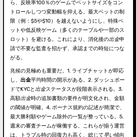
ら、反映率100％のゲームでベットサイズをコン
トロールしつつ変動幅を抑える。最大ベットの制
限（例：$5や$10）を越えないようにし、特殊ベ
ットや低反映ゲーム（多くのテーブルや一部のス
ロット）を避ける。これにより、消化後の
出金
申
請で不要な監査を招かず、承認までの時短につな
がる。
兆候の見極めも重要だ。1. ライブチャットが即応
し、
出金
平均時間の開示がある。2. ダッシュボー
ドでKYCと
出金
ステータスが段階表示される。3.
高額
出金
時の追加書類の要件が明文化され、金額
の閾値が明確。4. ボーナス規約の記述が簡潔で、
最大勝利額やゲーム除外の一覧が整っている。5.
週末の審査チームが稼働する。これらが揃う運営
は、トラブル時の回復力も高く、総じて
早い
傾向