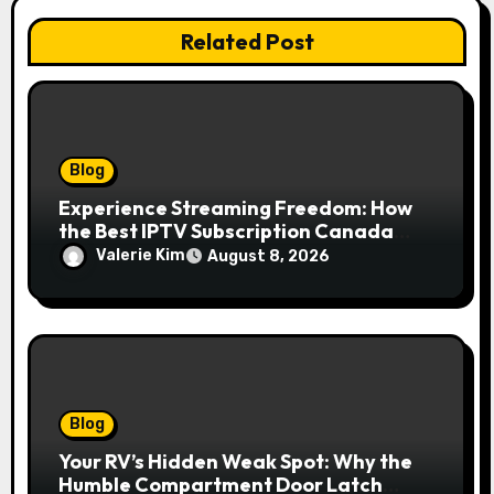
Related Post
Blog
Experience Streaming Freedom: How
the Best IPTV Subscription Canada
Redefines Home Entertainment
Valerie Kim
August 8, 2026
Blog
Your RV’s Hidden Weak Spot: Why the
Humble Compartment Door Latch