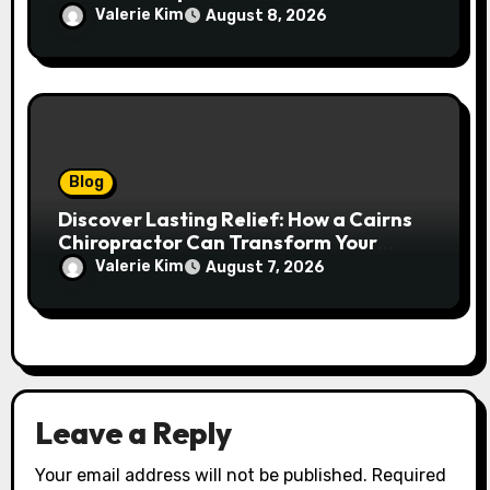
Deserves Much More Attention
Valerie Kim
August 8, 2026
Blog
Discover Lasting Relief: How a Cairns
Chiropractor Can Transform Your
Spinal Health
Valerie Kim
August 7, 2026
Leave a Reply
Your email address will not be published.
Required