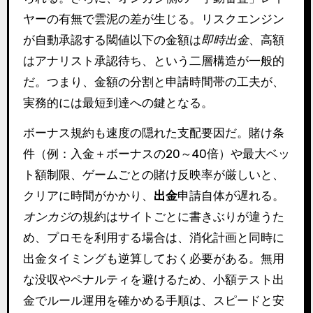
ヤーの有無で雲泥の差が生じる。リスクエンジン
が自動承認する閾値以下の金額は
即時出金
、高額
はアナリスト承認待ち、という二層構造が一般的
だ。つまり、金額の分割と申請時間帯の工夫が、
実務的には最短到達への鍵となる。
ボーナス規約も速度の隠れた支配要因だ。賭け条
件（例：入金＋ボーナスの20～40倍）や最大ベッ
ト額制限、ゲームごとの賭け反映率が厳しいと、
クリアに時間がかかり、
出金
申請自体が遅れる。
オンカジ
の規約はサイトごとに書きぶりが違うた
め、プロモを利用する場合は、消化計画と同時に
出金タイミングも逆算しておく必要がある。無用
な没収やペナルティを避けるため、小額テスト出
金でルール運用を確かめる手順は、スピードと安