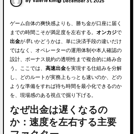
By
Valerie Kim
December 31, 2025
ゲーム自体の爽快感よりも、勝ち金が口座に届く
までの時間こそが満足度を左右する。
オンカジ
で
出金
が
早い
かどうかは、単に決済手段の違いだけ
ではなく、オペレーターの運用体制や本人確認の
設計、ボーナス規約の透明性まで複合的に絡み合
う。ここでは、
高速出金
を実現する仕組みを分解
し、どのルートが実務上もっとも速いのか、どの
ような準備をすれば待ち時間を最小化できるのか
を、現場感のある視点で掘り下げる。
なぜ出金は遅くなるの
か：速度を左右する主要
ファクター