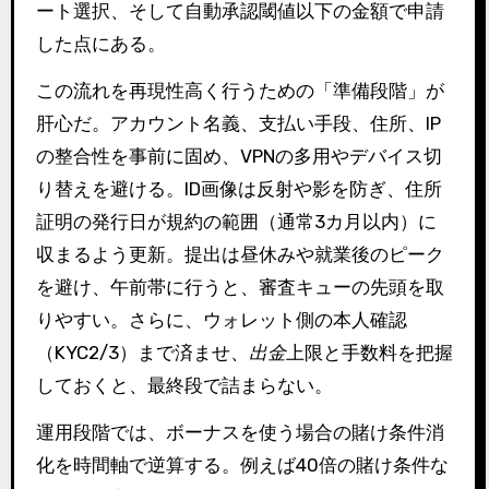
ート選択、そして自動承認閾値以下の金額で申請
した点にある。
この流れを再現性高く行うための「準備段階」が
肝心だ。アカウント名義、支払い手段、住所、IP
の整合性を事前に固め、VPNの多用やデバイス切
り替えを避ける。ID画像は反射や影を防ぎ、住所
証明の発行日が規約の範囲（通常3カ月以内）に
収まるよう更新。提出は昼休みや就業後のピーク
を避け、午前帯に行うと、審査キューの先頭を取
りやすい。さらに、ウォレット側の本人確認
（KYC2/3）まで済ませ、
出金
上限と手数料を把握
しておくと、最終段で詰まらない。
運用段階では、ボーナスを使う場合の賭け条件消
化を時間軸で逆算する。例えば40倍の賭け条件な