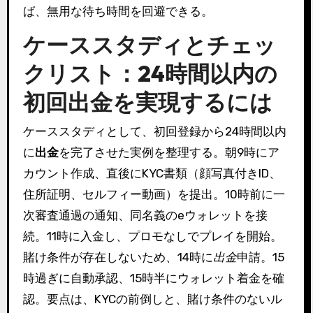
ば、無用な待ち時間を回避できる。
ケーススタディとチェッ
クリスト：24時間以内の
初回出金を実現するには
ケーススタディとして、初回登録から24時間以内
に
出金
を完了させた実例を整理する。朝9時にア
カウント作成、直後にKYC書類（顔写真付きID、
住所証明、セルフィー動画）を提出。10時前に一
次審査通過の通知、同名義のeウォレットを接
続。11時に入金し、プロモなしでプレイを開始。
賭け条件が存在しないため、14時に
出金
申請。15
時過ぎに自動承認、15時半にウォレット着金を確
認。要点は、KYCの前倒しと、賭け条件のないル