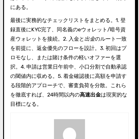
にある。
最後に実務的なチェックリストをまとめる。1. 登
録直後にKYC完了、同名義のeウォレット/暗号資
産ウォレットを接続。2. 入金と
出金
のルート一致
を前提に、返金優先のフローを設計。3. 初回はプ
ロモなし、または賭け条件の軽いオファーを選
択。4. 申請は営業日午前中、小口分割で自動承認
の閾値内に収める。5. 着金確認後に高額を申請す
る段階的アプローチで、審査負荷を分散。これら
を徹底すれば、24時間以内の
高速出金
は現実的な
目標になる。