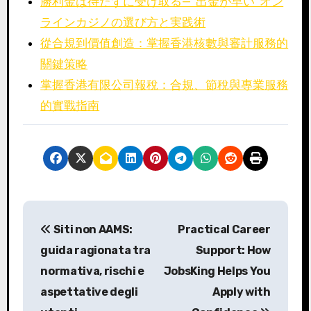
勝利金は待たずに受け取る—“出金が早い”オン
ラインカジノの選び方と実践術
從合規到價值創造：掌握香港核數與審計服務的
關鍵策略
掌握香港有限公司報稅：合規、節稅與專業服務
的實戰指南
P
Siti non AAMS:
Practical Career
o
guida ragionata tra
Support: How
s
normativa, rischi e
JobsKing Helps You
aspettative degli
Apply with
t