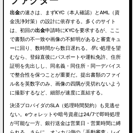
出金
の速さは、まずKYC（本人確認）とAML（資
金洗浄対策）の設計に依存する。多くのサイト
は、初回の
出金
申請時にKYCを要求するが、ここ
で書類の不一致や画像の不鮮明があると審査キュ
ーに回り、数時間から数日遅れる。
早い
処理を望
むなら、登録直後にパスポートや運転免許、住所
証明を先出しし、同名義・同住所・同一デバイス
で整合性を保つことが重要だ。提出書類のファイ
ル名を英数字のみ、画像の四隅が見切れないよう
に撮影するなど、細部が速度に直結する。
決済プロバイダのSLA（処理時間契約）も見逃せ
ない。eウォレットや暗号資産は24/7で即時処理
が可能な一方、銀行送金は営業日・営業時間に縛
られる。さらに、オンカジ側の「手動審査」レイ