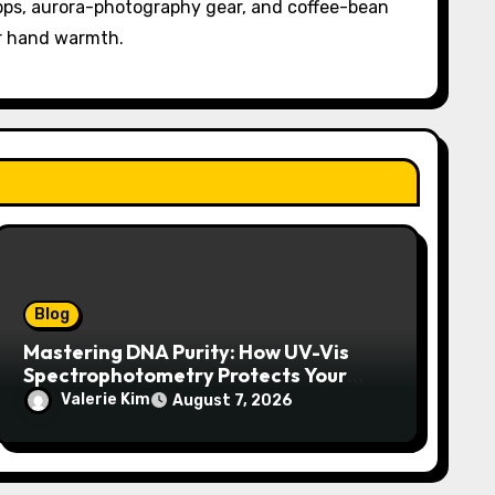
pps, aurora-photography gear, and coffee-bean
or hand warmth.
Blog
Mastering DNA Purity: How UV-Vis
Spectrophotometry Protects Your
Research Integrity
Valerie Kim
August 7, 2026