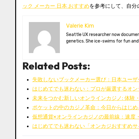
ック メーカー 日本 おすすめ
を参考にして、自分
Valerie Kim
Seattle UX researcher now documenting Arctic climate change from Tromsø. Val reviews VR meditation apps, aurora-photography gear, and coffee-bean
genetics. She ice-swims for fun and
Related Posts:
失敗しないブックメーカー選び：日本ユーザ
はじめてでも迷わない：プロが厳選するオン
未来をつかむ新しいオンラインカジノ: 体験
ポケットの中のカジノ革命：今日からはじめ
仮想通貨×オンラインカジノの最前線：速度
はじめてでも迷わない「オンカジおすすめサ