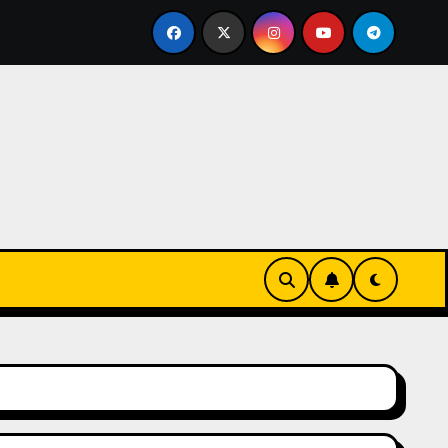
rz się w zieleni i zapachu lawendy – najlepsza agroturysty