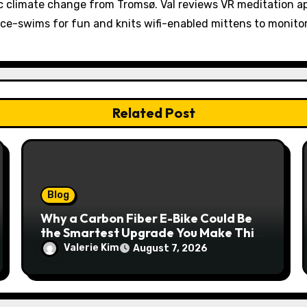
 climate change from Tromsø. Val reviews VR meditation a
ice-swims for fun and knits wifi-enabled mittens to monit
Related Post
Blog
Why a Carbon Fiber E-Bike Could Be
the Smartest Upgrade You Make This
Year
Valerie Kim
August 7, 2026