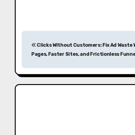
P
Clicks Without Customers: Fix Ad Waste
o
Pages, Faster Sites, and Frictionless Funne
s
t
n
a
v
i