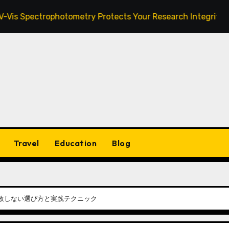
trophotometry Protects Your Research Integrity
Zanu
Travel
Education
Blog
敗しない選び方と実践テクニック