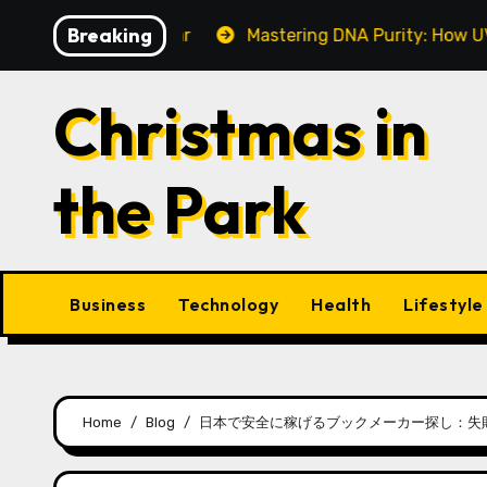
Skip
Breaking
ake This Year
Mastering DNA Purity: How UV-Vis Spec
to
content
Christmas in
the Park
Business
Technology
Health
Lifestyle
Home
Blog
日本で安全に稼げるブックメーカー探し：失