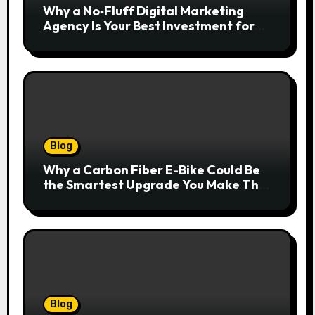
Why a No‑Fluff Digital Marketing
Agency Is Your Best Investment for
Real Growth
Blog
Why a Carbon Fiber E-Bike Could Be
the Smartest Upgrade You Make This
Year
Blog