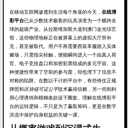
在移动互联网渗透到生活每个角落的今天，
在线博
彩平台
已从少数技术极客的玩具演变为一个横跨全
球的超级产业。从拉斯维加斯大道到澳门金光综艺
馆，这些物理地标正在被屏幕上的虚拟大厅所补
充，甚至被取代。用户不再需要西装革履踏入实体
赌场，只需指尖轻触，便能瞬间进入一个由真人荷
官、电子竞技盘口和加密彩票组成的多元宇宙。这
种便捷性带来了空前的参与度，却也埋下了信息不
对称的陷阱。在数以千计的平台中，有些倚仗正规
牌照和
区块链可证公平
技术赢得信赖，另一些则利
用心理诱饵和模糊条款设下圈套。理解在线博彩平
台的运转逻辑，不只是为了赢取筹码，更是在数字
洪流中保护自身权益的关键一课。