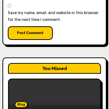
Save my name, email, and website in this browser
for the next time I comment.
You Missed
Blog