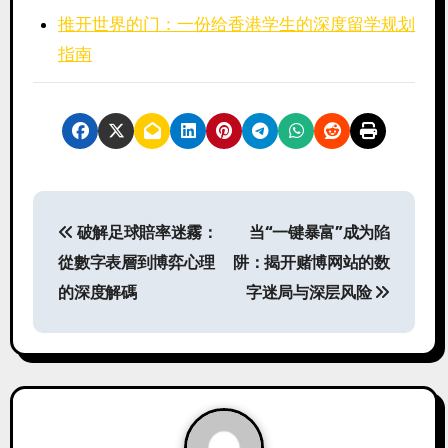
推开世界的门：一份给香港学生的深度留学规划
指南
P
破解足球賠率迷霧：
当“一键暴富”成为陷
o
從數字表層到博弈心理
阱：揭开赌博网站的数
s
的深度解碼
字迷局与深层风险
t
n
a