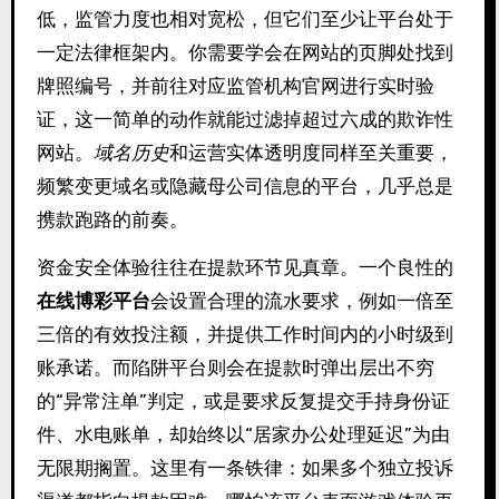
低，监管力度也相对宽松，但它们至少让平台处于
一定法律框架内。你需要学会在网站的页脚处找到
牌照编号，并前往对应监管机构官网进行实时验
证，这一简单的动作就能过滤掉超过六成的欺诈性
网站。
域名历史
和运营实体透明度同样至关重要，
频繁变更域名或隐藏母公司信息的平台，几乎总是
携款跑路的前奏。
资金安全体验往往在提款环节见真章。一个良性的
在线博彩平台
会设置合理的流水要求，例如一倍至
三倍的有效投注额，并提供工作时间内的小时级到
账承诺。而陷阱平台则会在提款时弹出层出不穷
的“异常注单”判定，或是要求反复提交手持身份证
件、水电账单，却始终以“居家办公处理延迟”为由
无限期搁置。这里有一条铁律：如果多个独立投诉