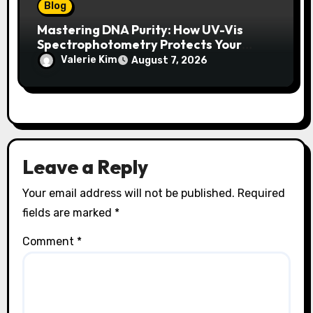
Blog
Mastering DNA Purity: How UV-Vis
Spectrophotometry Protects Your
Research Integrity
Valerie Kim
August 7, 2026
Leave a Reply
Your email address will not be published.
Required
fields are marked
*
Comment
*