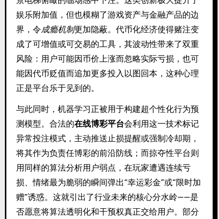
娱乐附加值，但也模糊了游戏资产与金融产品的边
界，令
成瘾机制
更加隐蔽。代币化经济使得赌注变
成了可增值或可交易的工具，其波动性带来了双重
风险：用户可能因币价上涨而忽略实际亏损，也可
能因代币贬值而追加更多投入以图回本，这种心理
正是平台乐于见到的。
与此同时，机器学习正被用于构建超个性化行为预
测模型。合法的
在线博彩平台
会利用这一技术标记
异常投注模式，主动推送止损提醒或强制冷却期，
将其作为负责任博彩的前沿防线；而掠夺性平台则
用同样的算法分析用户弱点，在玩家遭遇连续亏
损、情绪最为脆弱的瞬间弹出“幸运彩金”或“限时加
赠”诱惑。这就引出了行业未来的核心分水岭——是
否愿意将算法透明化和干预权真正交给用户。部分