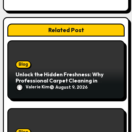
n
Related Post
Blog
Unlock the Hidden Freshness: Why
Professional Carpet Cleaning in
Kansas City Transforms More Than
Valerie Kim
August 9, 2026
Just Your Floors