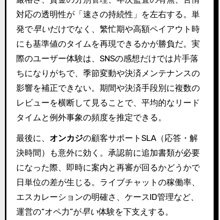
対応の透明性が「速さの持続性」を左右する。単
発で
早い
だけでなく、繁忙期や高額ペイアウト時
にも基準値のタイムを再現できるかが勝負だ。実
際のユーザー体験は、SNSの感想だけでは片手落
ちになりがちで、季節変動や決済メンテナンスの
影響を補正できない。期間や決済手段別に複数の
レビューを横断して見ることで、平均的なリード
タイムと例外事象の頻度を推定できる。
最後に、
オンカジ
の顧客サポートSLA（応答・解
決時間）も意外に効く。承認前に追加書類が必要
になった際、即時に案内と再審が回るかどうかで
日単位の差が生じる。ライブチャットの稼働率、
エスカレーションの明確さ、ケースID管理など、
運営の“オペ力”が
早い
体験を下支えする。