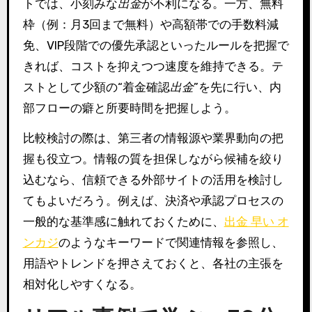
トでは、小刻みな
出金
が不利になる。一方、無料
枠（例：月3回まで無料）や高額帯での手数料減
免、VIP段階での優先承認といったルールを把握で
きれば、コストを抑えつつ速度を維持できる。テ
ストとして少額の“着金確認
出金
”を先に行い、内
部フローの癖と所要時間を把握しよう。
比較検討の際は、第三者の情報源や業界動向の把
握も役立つ。情報の質を担保しながら候補を絞り
込むなら、信頼できる外部サイトの活用を検討し
てもよいだろう。例えば、決済や承認プロセスの
一般的な基準感に触れておくために、
出金 早い オ
ンカジ
のようなキーワードで関連情報を参照し、
用語やトレンドを押さえておくと、各社の主張を
相対化しやすくなる。