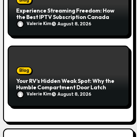
Blog
Experience Streaming Freedom: How
the Best IPTV Subscription Canada
Redefines Home Entertainment
Valerie Kim
August 8, 2026
Blog
Your RV’s Hidden Weak Spot: Why the
Humble Compartment Door Latch
Deserves Much More Attention
Valerie Kim
August 8, 2026