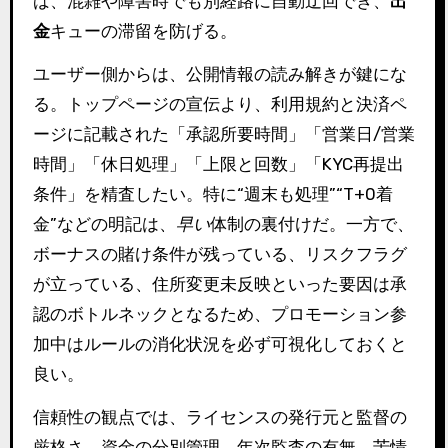
ば、混雑や障害時でも別経路に自動迂回でき、
出
金
キューの滞留を防げる。
ユーザー側からは、公開情報の読み解きが鍵にな
る。トップページの宣伝より、利用規約と決済ペ
ージに記載された「承認所要時間」「営業日/営業
時間」「休日処理」「上限と回数」「KYC再提出
条件」を精査したい。特に“週末も処理”“T+0着
金”などの明記は、
早い
体制の裏付けだ。一方で、
ボーナスの賭け条件が残っている、リスクフラグ
が立っている、住所変更未反映といった要因は承
認のボトルネックとなるため、プロモーション参
加中はルールの消化状況を必ず可視化しておくと
良い。
信頼性の観点では、ライセンスの発行元と監督の
厳格さ、資金の分別管理、年次監査の有無、苦情