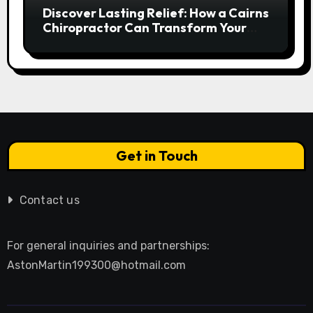
Discover Lasting Relief: How a Cairns
Chiropractor Can Transform Your
Spinal Health
Get in Touch
Contact us
For general inquiries and partnerships:
AstonMartin199300@hotmail.com