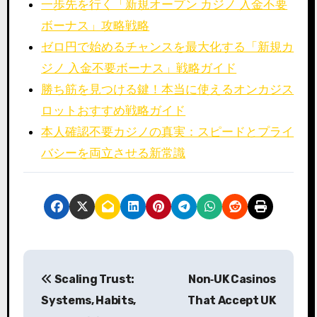
一歩先を行く「新規オープン カジノ 入金不要
ボーナス」攻略戦略
ゼロ円で始めるチャンスを最大化する「新規カ
ジノ 入金不要ボーナス」戦略ガイド
勝ち筋を見つける鍵！本当に使えるオンカジス
ロットおすすめ戦略ガイド
本人確認不要カジノの真実：スピードとプライ
バシーを両立させる新常識
P
Scaling Trust:
Non‑UK Casinos
o
Systems, Habits,
That Accept UK