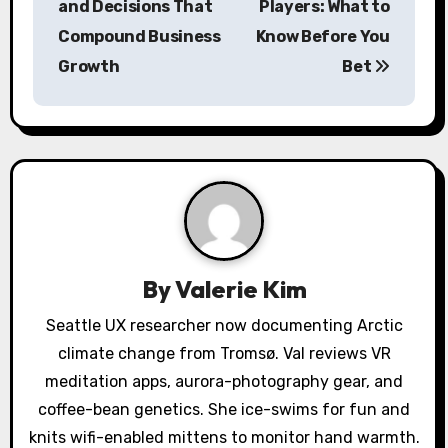
s
and Decisions That
Players: What to
Compound Business
Know Before You
t
Growth
Bet
n
a
v
i
g
a
By
Valerie Kim
t
Seattle UX researcher now documenting Arctic
climate change from Tromsø. Val reviews VR
i
meditation apps, aurora-photography gear, and
o
coffee-bean genetics. She ice-swims for fun and
knits wifi-enabled mittens to monitor hand warmth.