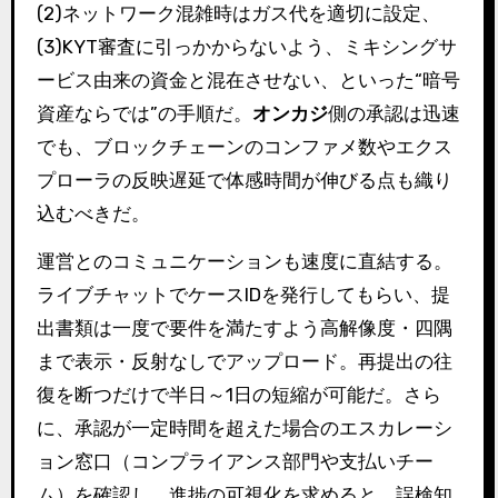
(2)ネットワーク混雑時はガス代を適切に設定、
(3)KYT審査に引っかからないよう、ミキシングサ
ービス由来の資金と混在させない、といった“暗号
資産ならでは”の手順だ。
オンカジ
側の承認は迅速
でも、ブロックチェーンのコンファメ数やエクス
プローラの反映遅延で体感時間が伸びる点も織り
込むべきだ。
運営とのコミュニケーションも速度に直結する。
ライブチャットでケースIDを発行してもらい、提
出書類は一度で要件を満たすよう高解像度・四隅
まで表示・反射なしでアップロード。再提出の往
復を断つだけで半日～1日の短縮が可能だ。さら
に、承認が一定時間を超えた場合のエスカレーシ
ョン窓口（コンプライアンス部門や支払いチー
ム）を確認し、進捗の可視化を求めると、誤検知