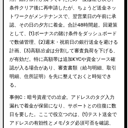
条件クリア後に再申請したが、ちょうど送金ネッ
トワークがメンテナンスで、翌営業日の午前に承
認、その日の夕方に着金。合計48時間超。回避策
として、(1)ボーナスの賭け条件をダッシュボード
で数値管理、(2)週末・祝前日の銀行送金を避ける
計画、(3)高額
出金
は分割して審査負荷を下げる、
が有効だ。特に高額帯は追加KYCや資金ソース確
認が入る場合があり、審査書類（給与明細、取引
明細、住所証明）を先に整えておくと時短でき
る。
事例C：暗号資産での
出金
。アドレスのタグ入力
漏れで着金が保留になり、サポートとの往復に数
日を要した。ここで役立つのは、(1)テスト送金で
アドレスの有効性とメモ/タグ必須可否を確認、