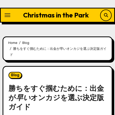
Skip
to
Christmas in the Park
content
Home
Blog
勝ちをすぐ掴むために：出金が早いオンカジを選ぶ決定版ガイ
ド
Blog
勝ちをすぐ掴むために：
出金
が
早い
オンカジ
を選ぶ決定版
ガイド