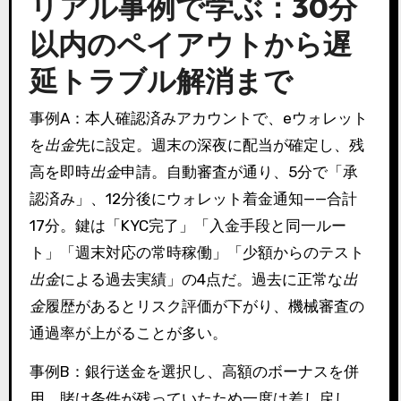
リアル事例で学ぶ：30分
以内のペイアウトから遅
延トラブル解消まで
事例A：本人確認済みアカウントで、eウォレット
を
出金
先に設定。週末の深夜に配当が確定し、残
高を即時
出金
申請。自動審査が通り、5分で「承
認済み」、12分後にウォレット着金通知——合計
17分。鍵は「KYC完了」「入金手段と同一ルー
ト」「週末対応の常時稼働」「少額からのテスト
出金
による過去実績」の4点だ。過去に正常な
出
金
履歴があるとリスク評価が下がり、機械審査の
通過率が上がることが多い。
事例B：銀行送金を選択し、高額のボーナスを併
用。賭け条件が残っていたため一度は差し戻し。