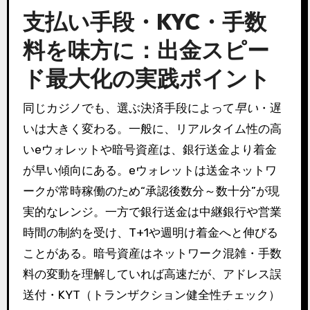
支払い手段・KYC・手数
料を味方に：
出金
スピー
ド最大化の実践ポイント
同じカジノでも、選ぶ決済手段によって
早い
・遅
いは大きく変わる。一般に、リアルタイム性の高
いeウォレットや暗号資産は、銀行送金より着金
が早い傾向にある。eウォレットは送金ネットワ
ークが常時稼働のため“承認後数分～数十分”が現
実的なレンジ。一方で銀行送金は中継銀行や営業
時間の制約を受け、T+1や週明け着金へと伸びる
ことがある。暗号資産はネットワーク混雑・手数
料の変動を理解していれば高速だが、アドレス誤
送付・KYT（トランザクション健全性チェック）