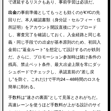
で遅延するリスクもあり、事前学習は必須だ。
出金
の事前準備としてもっとも効くのがKYCの先
回りだ。本人確認書類（身分証・セルフィー・住
所証明）をアカウント開設直後にアップロード
し、審査完了を確認しておく。入金経路と同じ名
義・同じ手段での
出金
が基本原則のため、初回入
金前に“返金ルート”を想定して設計するのが鉄則
だ。さらに、プロモーション参加時は賭け条件の
残高、禁止ベット条件、最大
出金
上限を常にダッ
シュボードでチェックし、承認直前の“差し戻
し”を防ぐ。これだけで平均24～48時間のロスを
簡単に削れる。
手数料は“速さの裏面”として見落とされがちだ。
高速レーンを使うほど手数料が上がる設計のサイ