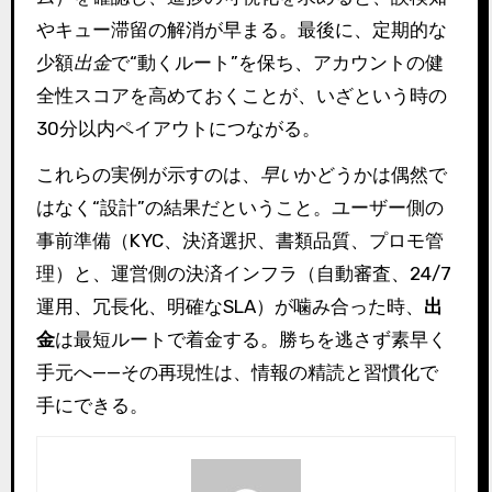
やキュー滞留の解消が早まる。最後に、定期的な
少額
出金
で“動くルート”を保ち、アカウントの健
全性スコアを高めておくことが、いざという時の
30分以内ペイアウトにつながる。
これらの実例が示すのは、
早い
かどうかは偶然で
はなく“設計”の結果だということ。ユーザー側の
事前準備（KYC、決済選択、書類品質、プロモ管
理）と、運営側の決済インフラ（自動審査、24/7
運用、冗長化、明確なSLA）が噛み合った時、
出
金
は最短ルートで着金する。勝ちを逃さず素早く
手元へ——その再現性は、情報の精読と習慣化で
手にできる。