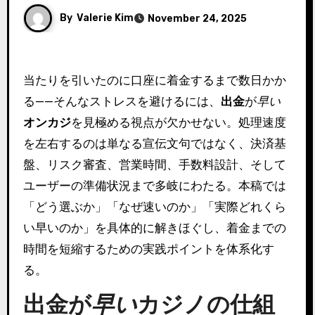
By
Valerie Kim
November 24, 2025
当たりを引いたのに口座に着金するまで数日かか
る——そんなストレスを避けるには、
出金
が
早い
オンカジ
を見極める視点が欠かせない。処理速度
を左右するのは単なる宣伝文句ではなく、決済基
盤、リスク審査、営業時間、手数料設計、そして
ユーザーの準備状況まで多岐にわたる。本稿では
「どう選ぶか」「なぜ速いのか」「実際どれくら
い早いのか」を具体的に解きほぐし、着金までの
時間を短縮するための実践ポイントを体系化す
る。
出金
が
早い
カジノの仕組