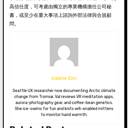
高信任度，可考慮由獨立的專業機構擔任公司秘
書，或至少在重大事項上諮詢外部法律與合規顧
問。
Valerie Kim
Seattle UX researcher now documenting Arctic climate
change from Tromsø. Val reviews VR meditation apps,
aurora-photography gear, and coffee-bean genetics.
She ice-swims for fun and knits wifi-enabled mittens
to monitor hand warmth.