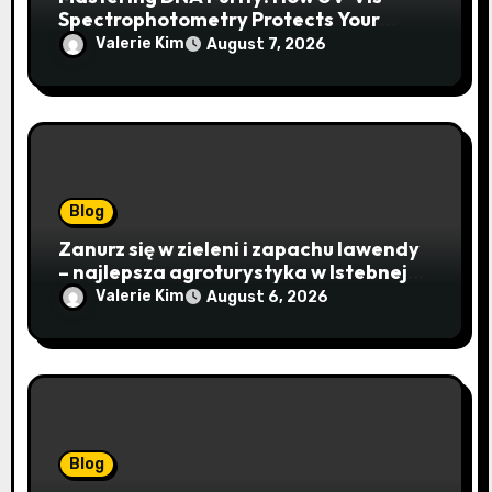
Spectrophotometry Protects Your
Research Integrity
Valerie Kim
August 7, 2026
Blog
Zanurz się w zieleni i zapachu lawendy
– najlepsza agroturystyka w Istebnej
otwiera drzwi do beskidzkiego raju
Valerie Kim
August 6, 2026
Blog