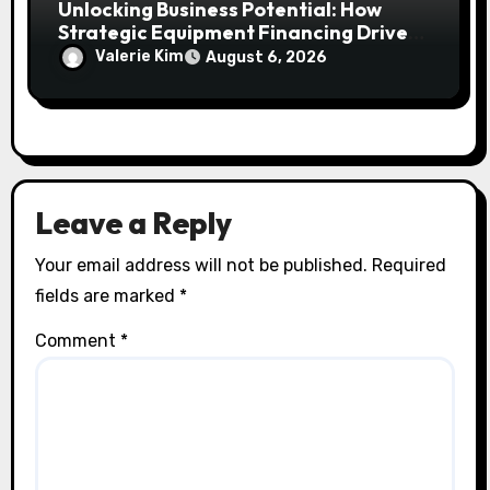
Unlocking Business Potential: How
Strategic Equipment Financing Drives
Growth Without Draining Cash
Valerie Kim
August 6, 2026
Leave a Reply
Your email address will not be published.
Required
fields are marked
*
Comment
*