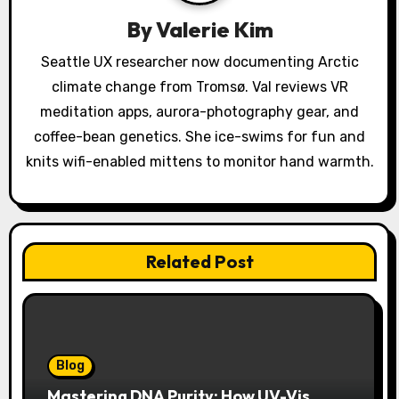
t
By
Valerie Kim
i
Seattle UX researcher now documenting Arctic
o
climate change from Tromsø. Val reviews VR
meditation apps, aurora-photography gear, and
n
coffee-bean genetics. She ice-swims for fun and
knits wifi-enabled mittens to monitor hand warmth.
Related Post
Blog
Mastering DNA Purity: How UV-Vis