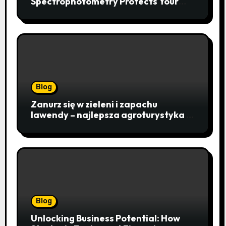
Spectrophotometry Protects Your
Research Integrity
Blog
Zanurz się w zieleni i zapachu
lawendy – najlepsza agroturystyka w
Istebnej otwiera drzwi do
beskidzkiego raju
Blog
Unlocking Business Potential: How