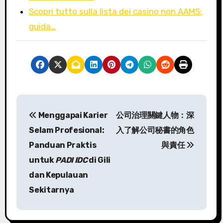
Scopri tutto sulla lista dei casino non AAMS:
guida…
P
Menggapai Karier
公司治理關鍵人物：深
o
Selam Profesional:
入了解公司秘書的角色
s
Panduan Praktis
與責任
untuk
PADI IDC
di Gili
t
dan Kepulauan
n
Sekitarnya
a