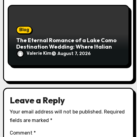
Blog
The Eternal Romance of a Lake Como
Destination Wedding: Where Italian
Elegance Meets Alpine Serenity
Valerie Kim
August 7, 2026
Leave a Reply
Your email address will not be published.
Required
fields are marked
*
Comment
*