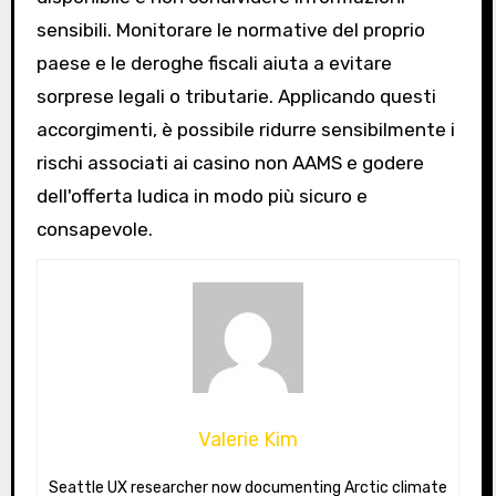
sensibili. Monitorare le normative del proprio
paese e le deroghe fiscali aiuta a evitare
sorprese legali o tributarie. Applicando questi
accorgimenti, è possibile ridurre sensibilmente i
rischi associati ai casino non AAMS e godere
dell'offerta ludica in modo più sicuro e
consapevole.
Valerie Kim
Seattle UX researcher now documenting Arctic climate