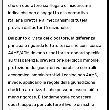
che un operatore sia illegale o insicuro, ma
indica che non è soggetto alla normativa
italiana diretta e ai meccanismi di tutela
previsti dall'autorità nazionale.
Dal punto di vista del giocatore, la differenza
principale riguarda le tutele: i casinò con licenza
AAMS/ADM devono rispettare standard specifici
su trasparenza, prevenzione del gioco minorile,
protezione dei giocatori vulnerabili e controlli
economico-amministrativi. I casinò non AAMS,
invece, applicano le regole della giurisdizione
che li ha autorizzati, che possono essere più o
meno rigorose. È fondamentale conoscere
questi aspetti per valutare il livello di rischio