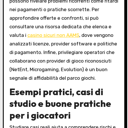
possono rivelare problemi ricorrenti come ritardi
nei pagamenti o pratiche scorrette. Per
approfondire offerte e confronti, si può
consultare una risorsa dedicata che elenca e
valuta i
casino sicuri non AAMS
, dove vengono
analizzati licenze, provider software e politiche
di pagamento. Infine, privilegiare operatori che
collaborano con provider di gioco riconosciuti
(NetEnt, Microgaming, Evolution) è un buon
segnale di affidabilità del parco giochi.
Esempi pratici, casi di
studio e buone pratiche
per i giocatori
Studiare casi reali aiuta a comprendere rischi e