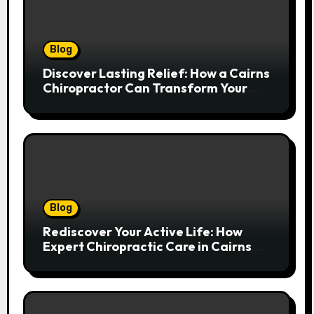
Blog
Discover Lasting Relief: How a Cairns
Chiropractor Can Transform Your
Spinal Health
Blog
Rediscover Your Active Life: How
Expert Chiropractic Care in Cairns
Transforms Pain into Possibility