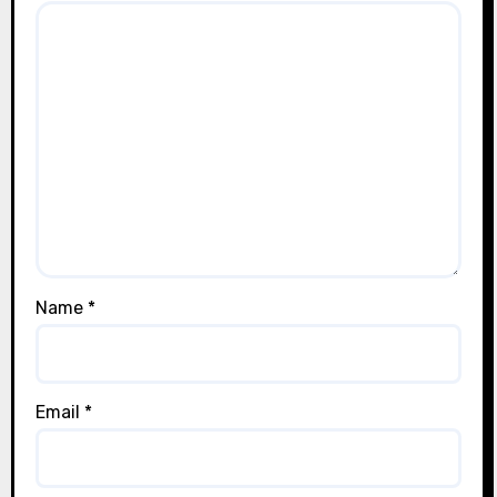
Name
*
Email
*