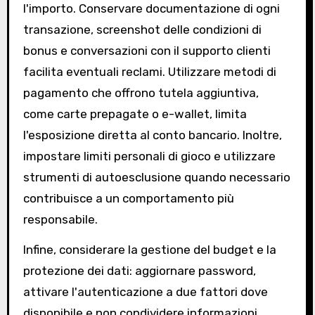
l'importo. Conservare documentazione di ogni
transazione, screenshot delle condizioni di
bonus e conversazioni con il supporto clienti
facilita eventuali reclami. Utilizzare metodi di
pagamento che offrono tutela aggiuntiva,
come carte prepagate o e-wallet, limita
l'esposizione diretta al conto bancario. Inoltre,
impostare limiti personali di gioco e utilizzare
strumenti di autoesclusione quando necessario
contribuisce a un comportamento più
responsabile.
Infine, considerare la gestione del budget e la
protezione dei dati: aggiornare password,
attivare l'autenticazione a due fattori dove
disponibile e non condividere informazioni