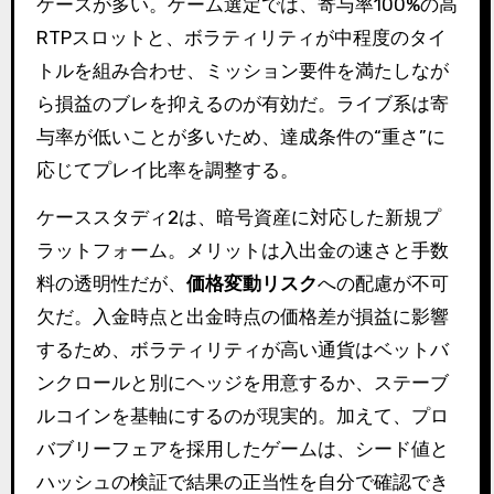
ケースが多い。ゲーム選定では、寄与率100%の高
RTPスロットと、ボラティリティが中程度のタイ
トルを組み合わせ、ミッション要件を満たしなが
ら損益のブレを抑えるのが有効だ。ライブ系は寄
与率が低いことが多いため、達成条件の“重さ”に
応じてプレイ比率を調整する。
ケーススタディ2は、暗号資産に対応した新規プ
ラットフォーム。メリットは入出金の速さと手数
料の透明性だが、
価格変動リスク
への配慮が不可
欠だ。入金時点と出金時点の価格差が損益に影響
するため、ボラティリティが高い通貨はベットバ
ンクロールと別にヘッジを用意するか、ステーブ
ルコインを基軸にするのが現実的。加えて、プロ
バブリーフェアを採用したゲームは、シード値と
ハッシュの検証で結果の正当性を自分で確認でき