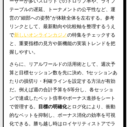
ーザーが多いスロットでのドロップ率や、ライブ
テーブルの遅延、トーナメントの公平性など、運
営の“細部への姿勢”が体験全体を左右する。参考
リンクとして、最新動向や比較軸を整理するうえ
で
新しいオンラインカジノ
の特集をチェックする
と、重要指標の見方や新機能の実装トレンドを把
握しやすい。
さらに、リアルワールドの活用術として、週次予
算と目標セッション数を先に決め、1セッションあ
たりの損切り・利確ラインを設定する方法が有効
だ。例えば週の合計予算を5等分し、各セッショ
ンで達成したベット倍率やボーナス進捗をシート
で管理する。
目標の明確化
とログ化により、衝動
的なベットを抑制し、ボーナス消化の効率を可視
化できる。勝ち越し時はロイヤリティストアでラ