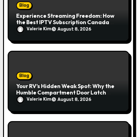
Blog
Experience Streaming Freedom: How
the Best IPTV Subscription Canada
Redefines Home Entertainment
Valerie Kim
August 8, 2026
Blog
Your RV’s Hidden Weak Spot: Why the
Humble Compartment Door Latch
Deserves Much More Attention
Valerie Kim
August 8, 2026