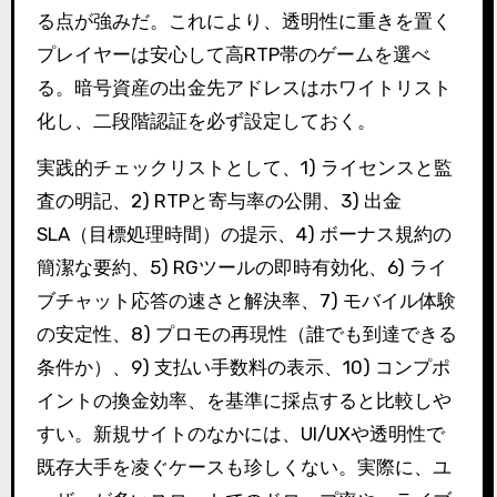
る点が強みだ。これにより、透明性に重きを置く
プレイヤーは安心して高RTP帯のゲームを選べ
る。暗号資産の出金先アドレスはホワイトリスト
化し、二段階認証を必ず設定しておく。
実践的チェックリストとして、1) ライセンスと監
査の明記、2) RTPと寄与率の公開、3) 出金
SLA（目標処理時間）の提示、4) ボーナス規約の
簡潔な要約、5) RGツールの即時有効化、6) ライ
ブチャット応答の速さと解決率、7) モバイル体験
の安定性、8) プロモの再現性（誰でも到達できる
条件か）、9) 支払い手数料の表示、10) コンプポ
イントの換金効率、を基準に採点すると比較しや
すい。新規サイトのなかには、UI/UXや透明性で
既存大手を凌ぐケースも珍しくない。実際に、ユ