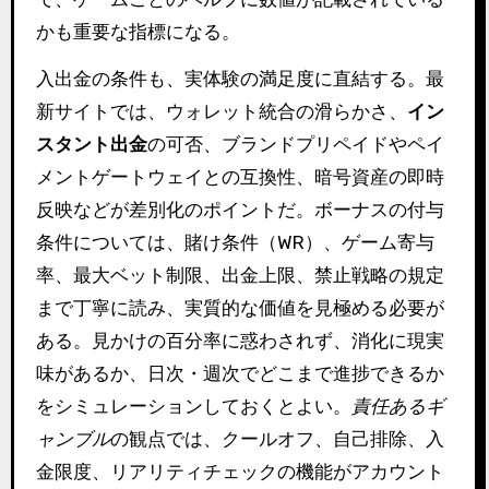
かも重要な指標になる。
入出金の条件も、実体験の満足度に直結する。最
新サイトでは、ウォレット統合の滑らかさ、
イン
スタント出金
の可否、ブランドプリペイドやペイ
メントゲートウェイとの互換性、暗号資産の即時
反映などが差別化のポイントだ。ボーナスの付与
条件については、賭け条件（WR）、ゲーム寄与
率、最大ベット制限、出金上限、禁止戦略の規定
まで丁寧に読み、実質的な価値を見極める必要が
ある。見かけの百分率に惑わされず、消化に現実
味があるか、日次・週次でどこまで進捗できるか
をシミュレーションしておくとよい。
責任あるギ
ャンブル
の観点では、クールオフ、自己排除、入
金限度、リアリティチェックの機能がアカウント