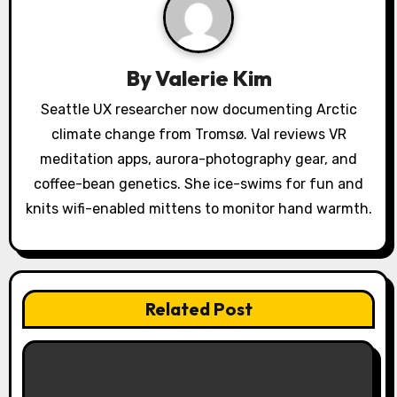
i
g
a
By
Valerie Kim
t
Seattle UX researcher now documenting Arctic
climate change from Tromsø. Val reviews VR
i
meditation apps, aurora-photography gear, and
o
coffee-bean genetics. She ice-swims for fun and
knits wifi-enabled mittens to monitor hand warmth.
n
Related Post