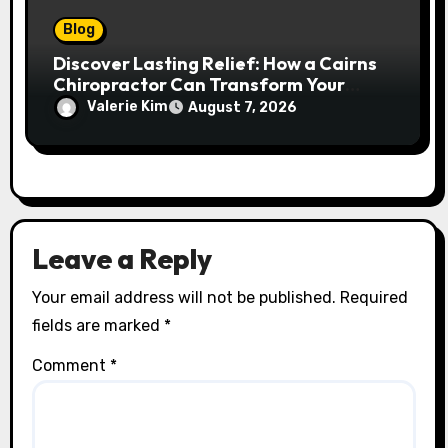
Blog
Discover Lasting Relief: How a Cairns
Chiropractor Can Transform Your
Spinal Health
Valerie Kim
August 7, 2026
Leave a Reply
Your email address will not be published.
Required
fields are marked
*
Comment
*