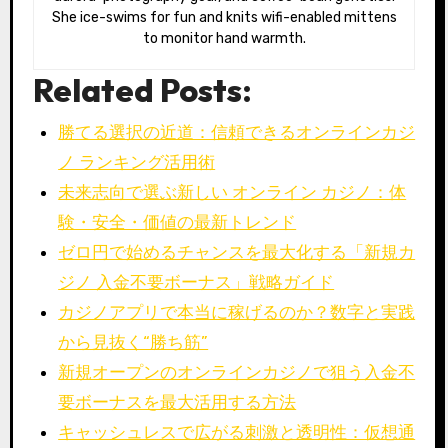
She ice-swims for fun and knits wifi-enabled mittens
to monitor hand warmth.
Related Posts:
勝てる選択の近道：信頼できるオンラインカジ
ノ ランキング活用術
未来志向で選ぶ新しい オンライン カジノ：体
験・安全・価値の最新トレンド
ゼロ円で始めるチャンスを最大化する「新規カ
ジノ 入金不要ボーナス」戦略ガイド
カジノアプリで本当に稼げるのか？数字と実践
から見抜く“勝ち筋”
新規オープンのオンラインカジノで狙う入金不
要ボーナスを最大活用する方法
キャッシュレスで広がる刺激と透明性：仮想通