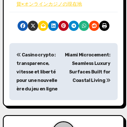
貨×オンラインカジノの現在地
P
Casino crypto :
Miami Microcement:
o
transparence,
Seamless Luxury
s
vitesse et liberté
Surfaces Built for
pour une nouvelle
Coastal Living
t
ère du jeu en ligne
n
a
v