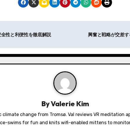
安全性と利便性を徹底解説
興奮と戦略が交差す
By
Valerie Kim
 climate change from Tromsø. Val reviews VR meditation a
ice-swims for fun and knits wifi-enabled mittens to monit