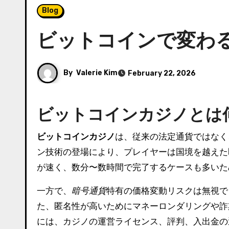
Blog
ビットコインで変わ
By
Valerie Kim
February 22, 2026
ビットコインカジノとは
ビットコインカジノ
は、従来の法定通貨ではなく
ン技術の登場により、プレイヤーは国境を越えた
が速く、数分〜数時間で完了するケースも多いた
一方で、
暗号通貨
特有の価格変動リスクは無視で
た、匿名性が高いためにマネーロンダリングや詐
には、カジノの運営ライセンス、評判、入出金の