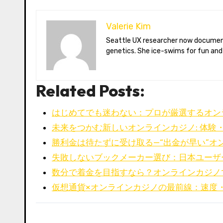
Valerie Kim
Seattle UX researcher now documenting Arctic climate change from Tromsø. Val reviews VR meditation apps, aurora-photography gear, and coffee-bean
genetics. She ice-swims for fun and
Related Posts:
はじめてでも迷わない：プロが厳選するオン
未来をつかむ新しいオンラインカジノ: 体験
勝利金は待たずに受け取る—“出金が早い”オ
失敗しないブックメーカー選び：日本ユーザ
数分で着金を目指すなら？オンラインカジノ
仮想通貨×オンラインカジノの最前線：速度