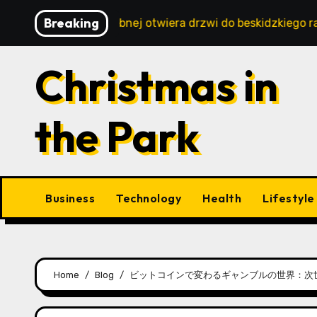
Skip
Breaking
ystyka w Istebnej otwiera drzwi do beskidzkiego raju
to
content
Christmas in
the Park
Business
Technology
Health
Lifestyle
Home
Blog
ビットコインで変わるギャンブルの世界：次