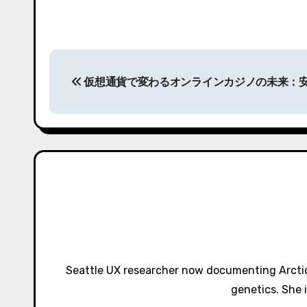
P
仮想通貨で変わるオンラインカジノの未来：
o
s
t
n
a
v
i
Seattle UX researcher now documenting Arctic
g
genetics. She 