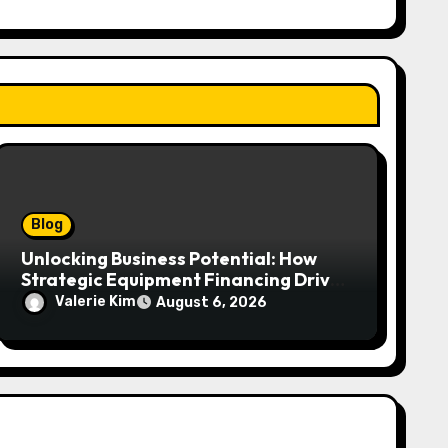
Blog
Unlocking Business Potential: How
Strategic Equipment Financing Drives
Growth Without Draining Cash
Valerie Kim
August 6, 2026