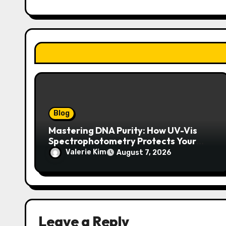
a
t
i
o
n
Blog
Mastering DNA Purity: How UV-Vis
Spectrophotometry Protects Your
Research Integrity
Valerie Kim
August 7, 2026
Leave a Reply