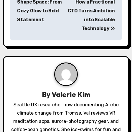
Shape Space: From
How a Fractional
s
Cozy Glow to Bold
CTO Turns Ambition
Statement
into Scalable
t
Technology
n
a
v
i
g
a
By
Valerie Kim
t
Seattle UX researcher now documenting Arctic
climate change from Tromsø. Val reviews VR
i
meditation apps, aurora-photography gear, and
o
coffee-bean genetics. She ice-swims for fun and