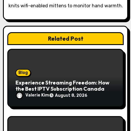
knits wifi-enabled mittens to monitor hand warmth.
n
Related Post
Blog
Experience Streaming Freedom: How
the Best IPTV Subscription Canada
Redefines Home Entertainment
Valerie Kim
August 8, 2026