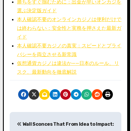
勝ちをすぐ掴むために：出金が早いオンカジを
選ぶ決定版ガイド
本人確認不要のオンラインカジノは便利だけで
は終わらない：安全性と実務を押さえた最新ガ
イド
本人確認不要カジノの真実：スピードとプライ
バシーを両立させる新常識
仮想通貨カジノは違法か——日本のルール、リ
スク、最新動向を徹底解説
P
Wall Sconces That
From Idea to Impact:
o