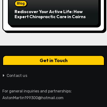
Blog
Rediscover Your Active Life: How
Expert Chiropractic Care in Cairns
Transforms Pain into Possibility
Get in Touch
Contact us
For general inquiries and partnerships:
AstonMartin199300@hotmail.com