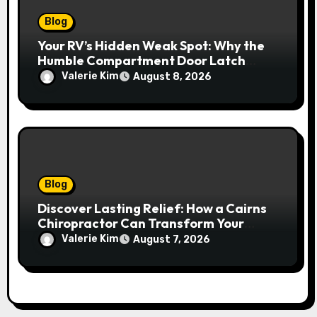
Blog
Your RV’s Hidden Weak Spot: Why the
Humble Compartment Door Latch
Deserves Much More Attention
Valerie Kim
August 8, 2026
Blog
Discover Lasting Relief: How a Cairns
Chiropractor Can Transform Your
Spinal Health
Valerie Kim
August 7, 2026