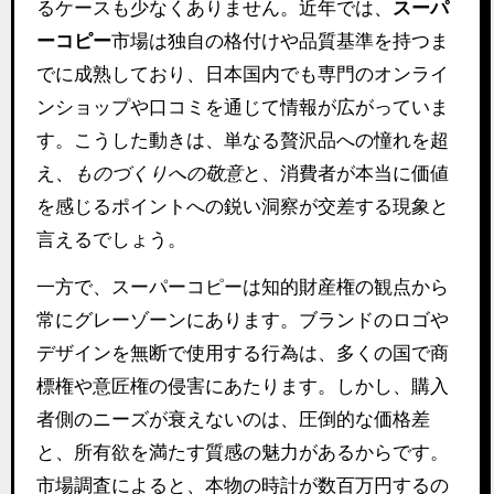
るケースも少なくありません。近年では、
スーパ
ーコピー
市場は独自の格付けや品質基準を持つま
でに成熟しており、日本国内でも専門のオンライ
ンショップや口コミを通じて情報が広がっていま
す。こうした動きは、単なる贅沢品への憧れを超
え、
ものづくりへの敬意
と、消費者が本当に価値
を感じるポイントへの鋭い洞察が交差する現象と
言えるでしょう。
一方で、スーパーコピーは知的財産権の観点から
常にグレーゾーンにあります。ブランドのロゴや
デザインを無断で使用する行為は、多くの国で商
標権や意匠権の侵害にあたります。しかし、購入
者側のニーズが衰えないのは、圧倒的な価格差
と、所有欲を満たす質感の魅力があるからです。
市場調査によると、本物の時計が数百万円するの