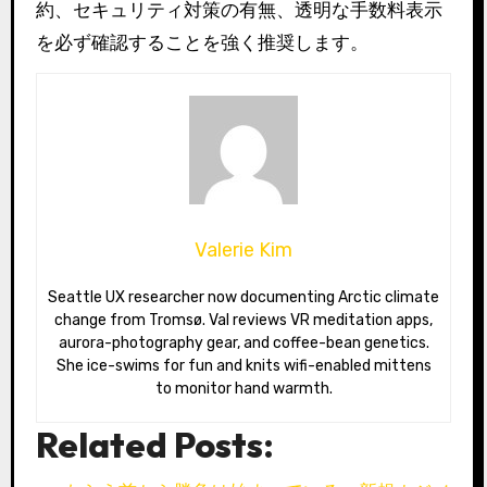
約、セキュリティ対策の有無、透明な手数料表示
を必ず確認することを強く推奨します。
Valerie Kim
Seattle UX researcher now documenting Arctic climate
change from Tromsø. Val reviews VR meditation apps,
aurora-photography gear, and coffee-bean genetics.
She ice-swims for fun and knits wifi-enabled mittens
to monitor hand warmth.
Related Posts: