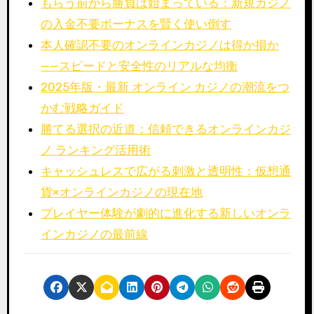
もらう前から勝負は始まっている：新規カジノ
の入金不要ボーナスを賢く使い倒す
本人確認不要のオンラインカジノは得か損か
——スピードと安全性のリアルな均衡
2025年版・最新 オンライン カジノの潮流をつ
かむ戦略ガイド
勝てる選択の近道：信頼できるオンラインカジ
ノ ランキング活用術
キャッシュレスで広がる刺激と透明性：仮想通
貨×オンラインカジノの現在地
プレイヤー体験が劇的に進化する新しいオンラ
インカジノの最前線