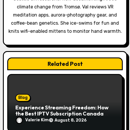
t
climate change from Tromsø. Val reviews VR
i
meditation apps, aurora-photography gear, and
o
coffee-bean genetics. She ice-swims for fun and
knits wifi-enabled mittens to monitor hand warmth.
n
Related Post
Blog
Experience Streaming Freedom: How
the Best IPTV Subscription Canada
Redefines Home Entertainment
Valerie Kim
August 8, 2026