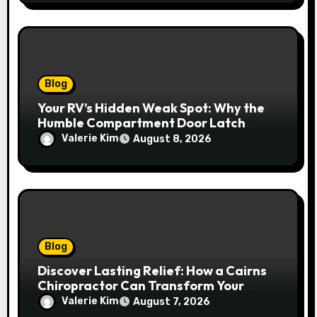
Blog
Your RV’s Hidden Weak Spot: Why the
Humble Compartment Door Latch
Deserves Much More Attention
Valerie Kim
August 8, 2026
Blog
Discover Lasting Relief: How a Cairns
Chiropractor Can Transform Your
Spinal Health
Valerie Kim
August 7, 2026