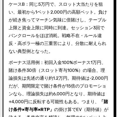
ケースB：同じ5万円で、スロット大当たりを狙
い、最初から1ベット2,000円の高額ベット。負け
が続き焦ってマーチン気味に倍賭けし、テーブル
上限と資金上限に同時に到達。セッション3回で
バンクロールをほぼ消耗。戦略不在・ルール違
反・高ボラ一極の三重苦により、分散に耐えられ
ない典型例となった。
ボーナス活用例：初回入金100%ボーナス1万円、
賭け条件30倍（スロット寄与100%）の場合、理
論損失は先述の通り約1.2万円。期待値は-2,000円
だが、期間限定で賭け条件が15倍のプロモーショ
ンなら、理論損失は約6,000円となり、期待値は
+4,000円に反転する可能性もある。つまり、
「賭
け条件×寄与率×RTP」
の掛け算でEV（期待値）が