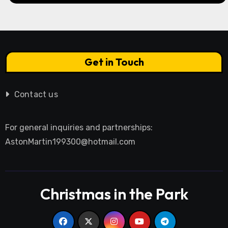
Get in Touch
Contact us
For general inquiries and partnerships:
AstonMartin199300@hotmail.com
Christmas in the Park