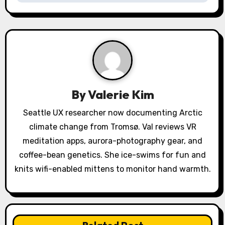
a
v
i
g
a
By
Valerie Kim
t
Seattle UX researcher now documenting Arctic
climate change from Tromsø. Val reviews VR
i
meditation apps, aurora-photography gear, and
o
coffee-bean genetics. She ice-swims for fun and
knits wifi-enabled mittens to monitor hand warmth.
n