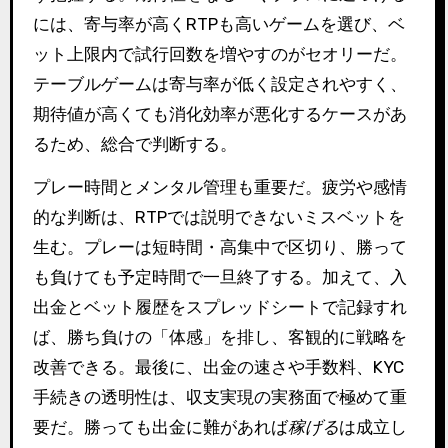
には、寄与率が高くRTPも高いゲームを選び、ベ
ット上限内で試行回数を増やすのがセオリーだ。
テーブルゲームは寄与率が低く設定されやすく、
期待値が高くても消化効率が悪化するケースがあ
るため、総合で判断する。
プレー時間とメンタル管理も重要だ。疲労や感情
的な判断は、RTPでは説明できないミスベットを
生む。プレーは短時間・高集中で区切り、勝って
も負けても予定時間で一旦終了する。加えて、入
出金とベット履歴をスプレッドシートで記録すれ
ば、勝ち負けの「体感」を排し、客観的に戦略を
改善できる。最後に、出金の速さや手数料、KYC
手続きの透明性は、収支実現の実務面で極めて重
要だ。勝っても出金に難があれば
稼げる
は成立し