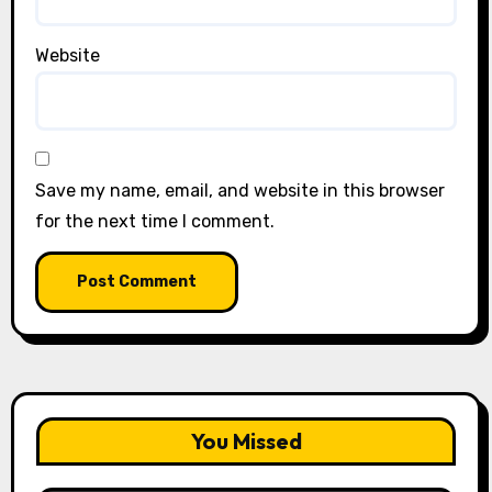
Website
Save my name, email, and website in this browser
for the next time I comment.
You Missed