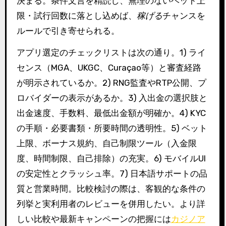
決まる。条件文言を精読し、無理のないベット上
限・試行回数に落とし込めば、
稼げる
チャンスを
ルールで引き寄せられる。
アプリ選定のチェックリストは次の通り。1) ライ
センス（MGA、UKGC、Curaçao等）と審査経路
が明示されているか。2) RNG監査やRTP公開、プ
ロバイダーの表示があるか。3) 入出金の選択肢と
出金速度、手数料、最低出金額が明確か。4) KYC
の手順・必要書類・所要時間の透明性。5) ベット
上限、ボーナス規約、自己制限ツール（入金限
度、時間制限、自己排除）の充実。6) モバイルUI
の安定性とクラッシュ率。7) 日本語サポートの品
質と営業時間。比較検討の際は、客観的な条件の
列挙と実利用者のレビューを併用したい。より詳
しい比較や最新キャンペーンの把握には
カジノア