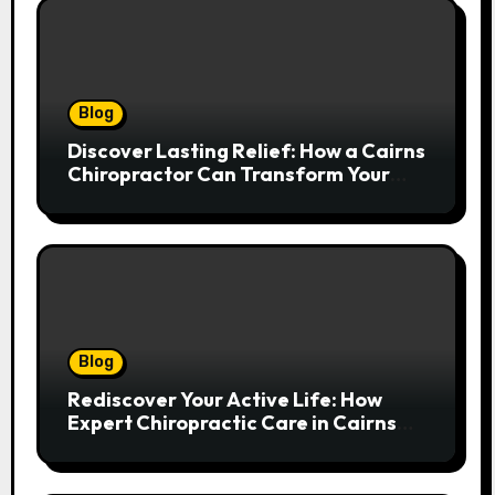
Blog
Discover Lasting Relief: How a Cairns
Chiropractor Can Transform Your
Spinal Health
Blog
Rediscover Your Active Life: How
Expert Chiropractic Care in Cairns
Transforms Pain into Possibility