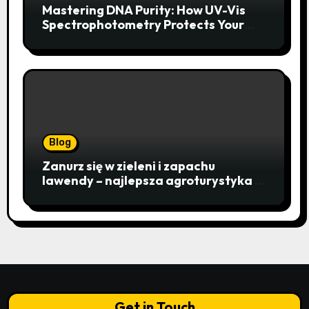
Mastering DNA Purity: How UV-Vis
Spectrophotometry Protects Your
Research Integrity
Blog
Zanurz się w zieleni i zapachu
lawendy – najlepsza agroturystyka w
Istebnej otwiera drzwi do
beskidzkiego raju
Get in Touch