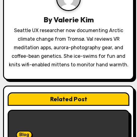
a
By
Valerie Kim
t
Seattle UX researcher now documenting Arctic
i
climate change from Tromsø. Val reviews VR
o
meditation apps, aurora-photography gear, and
coffee-bean genetics. She ice-swims for fun and
n
knits wifi-enabled mittens to monitor hand warmth.
Related Post
Blog