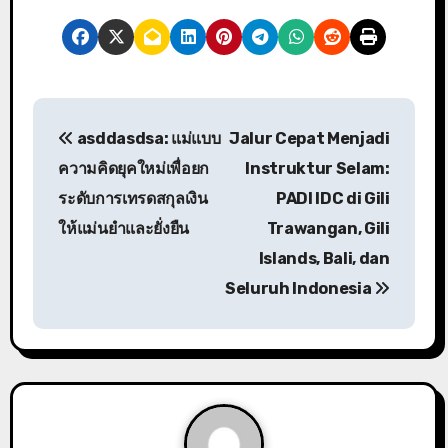
P
asddasdsa: แม่แบบ
Jalur Cepat Menjadi
o
ความคิดยุคใหม่เพื่อยก
Instruktur Selam:
s
ระดับการเทรดสกุลเงิน
PADI IDC di Gili
ให้แม่นยำและยั่งยืน
Trawangan, Gili
t
Islands, Bali, dan
n
Seluruh Indonesia
a
v
i
g