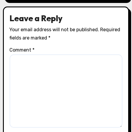
Leave a Reply
Your email address will not be published.
Required
fields are marked
*
Comment
*