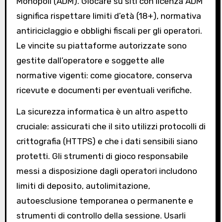
Monopoli (ADM). Giocare su siti con licenza ADM
significa rispettare limiti d’età (18+), normativa
antiriciclaggio e obblighi fiscali per gli operatori.
Le vincite su piattaforme autorizzate sono
gestite dall’operatore e soggette alle
normative vigenti: come giocatore, conserva
ricevute e documenti per eventuali verifiche.
La sicurezza informatica è un altro aspetto
cruciale: assicurati che il sito utilizzi protocolli di
crittografia (HTTPS) e che i dati sensibili siano
protetti. Gli strumenti di gioco responsabile
messi a disposizione dagli operatori includono
limiti di deposito, autolimitazione,
autoesclusione temporanea o permanente e
strumenti di controllo della sessione. Usarli