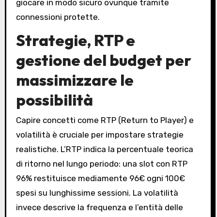
giocare in modo sicuro ovunque tramite
connessioni protette.
Strategie, RTP e
gestione del budget per
massimizzare le
possibilità
Capire concetti come RTP (Return to Player) e
volatilità è cruciale per impostare strategie
realistiche. L’RTP indica la percentuale teorica
di ritorno nel lungo periodo: una slot con RTP
96% restituisce mediamente 96€ ogni 100€
spesi su lunghissime sessioni. La volatilità
invece descrive la frequenza e l’entità delle