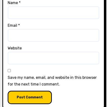
Name
*
Email
*
Website
Save my name, email, and website in this browser
for the next time I comment.