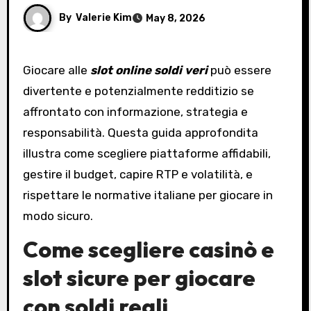
By
Valerie Kim
May 8, 2026
Giocare alle
slot online soldi veri
può essere
divertente e potenzialmente redditizio se
affrontato con informazione, strategia e
responsabilità. Questa guida approfondita
illustra come scegliere piattaforme affidabili,
gestire il budget, capire RTP e volatilità, e
rispettare le normative italiane per giocare in
modo sicuro.
Come scegliere casinò e
slot sicure per giocare
con soldi reali