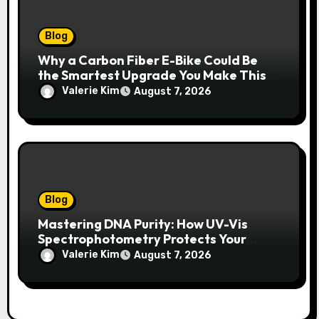
Blog
Why a Carbon Fiber E-Bike Could Be
the Smartest Upgrade You Make This
Year
Valerie Kim
August 7, 2026
Blog
Mastering DNA Purity: How UV-Vis
Spectrophotometry Protects Your
Research Integrity
Valerie Kim
August 7, 2026