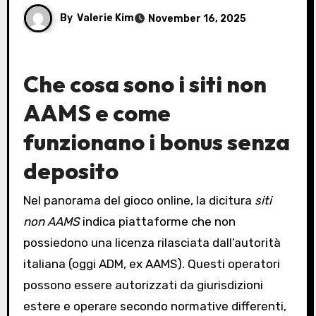
By
Valerie Kim
November 16, 2025
Che cosa sono i siti non
AAMS e come
funzionano i bonus senza
deposito
Nel panorama del gioco online, la dicitura
siti
non AAMS
indica piattaforme che non
possiedono una licenza rilasciata dall’autorità
italiana (oggi ADM, ex AAMS). Questi operatori
possono essere autorizzati da giurisdizioni
estere e operare secondo normative differenti,