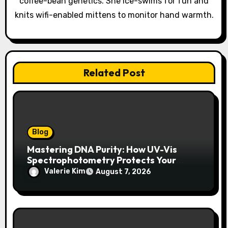
coffee-bean genetics. She ice-swims for fun and
n
knits wifi-enabled mittens to monitor hand warmth.
Related Post
Blog
Mastering DNA Purity: How UV-Vis
Spectrophotometry Protects Your
Research Integrity
Valerie Kim
August 7, 2026