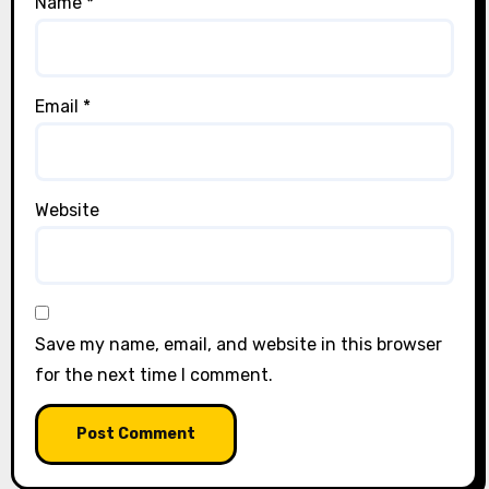
Name
*
Email
*
Website
Save my name, email, and website in this browser
for the next time I comment.