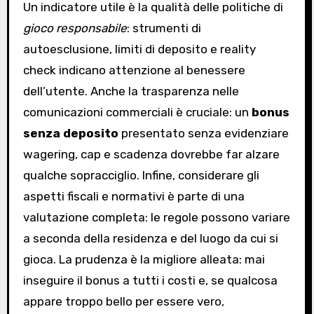
Un indicatore utile è la qualità delle politiche di
gioco responsabile
: strumenti di
autoesclusione, limiti di deposito e reality
check indicano attenzione al benessere
dell’utente. Anche la trasparenza nelle
comunicazioni commerciali è cruciale: un
bonus
senza deposito
presentato senza evidenziare
wagering, cap e scadenza dovrebbe far alzare
qualche sopracciglio. Infine, considerare gli
aspetti fiscali e normativi è parte di una
valutazione completa: le regole possono variare
a seconda della residenza e del luogo da cui si
gioca. La prudenza è la migliore alleata: mai
inseguire il bonus a tutti i costi e, se qualcosa
appare troppo bello per essere vero,