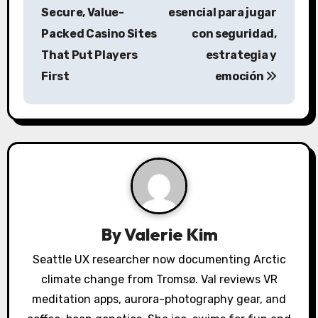
s
Secure, Value-
esencial para jugar
Packed Casino Sites
con seguridad,
t
That Put Players
estrategia y
n
First
emoción
a
v
i
g
a
By
Valerie Kim
t
Seattle UX researcher now documenting Arctic
i
climate change from Tromsø. Val reviews VR
o
meditation apps, aurora-photography gear, and