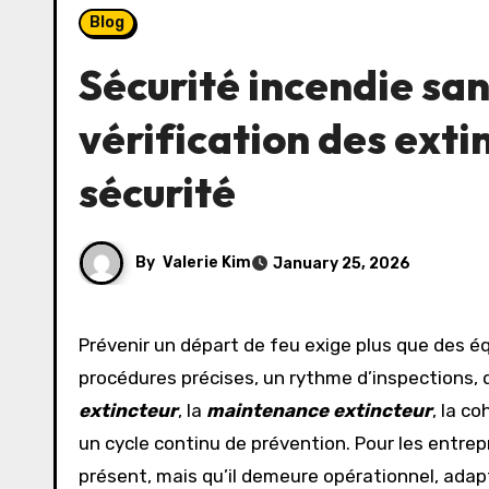
Blog
Sécurité incendie sans
vérification des exti
sécurité
By
Valerie Kim
January 25, 2026
Prévenir un départ de feu exige plus que des équipements visibles au mur. Derrière chaque poignée rouge et chaque signal lumineux se cachent des
procédures précises, un rythme d’inspections, 
extincteur
, la
maintenance extincteur
, la c
un cycle continu de prévention. Pour les entrep
présent, mais qu’il demeure opérationnel, ada