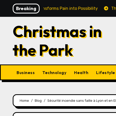
Skip
Breaking
in Cairns Transforms Pain into Possibility
The Eternal
to
content
Christmas in
the Park
Business
Technology
Health
Lifestyle
Home
Blog
Sécurité incendie sans faille à Lyon et en E