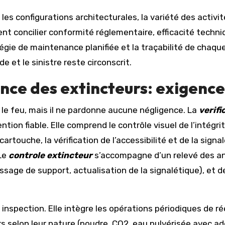
es configurations architecturales, la variété des activi
nt concilier conformité réglementaire, efficacité techniq
tégie de maintenance planifiée et la traçabilité de chaqu
de et le sinistre reste circonscrit.
ance des extincteurs: exigenc
le feu, mais il ne pardonne aucune négligence. La
verifi
ion fiable. Elle comprend le contrôle visuel de l’intégrité
rtouche, la vérification de l’accessibilité et de la signa
 Le
controle extincteur
s’accompagne d’un relevé des an
essage de support, actualisation de la signalétique), e
inspection. Elle intègre les opérations périodiques de r
 selon leur nature (poudre, CO2, eau pulvérisée avec addit