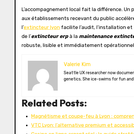
L’accompagnement local fait la différence. Un p
aux établissements recevant du public accélère 
l’
extincteur lyon
facilite l’audit, l’installation
de l’
extincteur erp
à la
maintenance extinct
robuste, lisible et immédiatement opérationnel
Valerie Kim
Seattle UX researcher now documenting Arctic climate change from Tromsø. Val reviews VR meditation apps, aurora-photography gear, and coffee-bean
genetics. She ice-swims for fun and
Related Posts:
Magnétisme et coupe-feu à Lyon : comprend
VTC Lyon: l’alternative premium et accessi