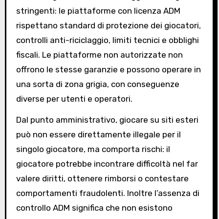
stringenti: le piattaforme con licenza ADM
rispettano standard di protezione dei giocatori,
controlli anti-riciclaggio, limiti tecnici e obblighi
fiscali. Le piattaforme non autorizzate non
offrono le stesse garanzie e possono operare in
una sorta di zona grigia, con conseguenze
diverse per utenti e operatori.
Dal punto amministrativo, giocare su siti esteri
può non essere direttamente illegale per il
singolo giocatore, ma comporta rischi: il
giocatore potrebbe incontrare difficoltà nel far
valere diritti, ottenere rimborsi o contestare
comportamenti fraudolenti. Inoltre l’assenza di
controllo ADM significa che non esistono