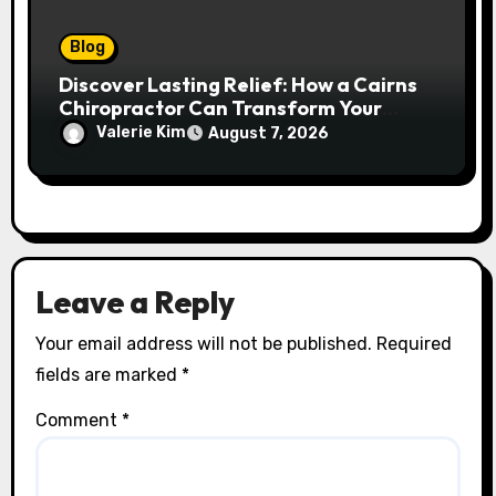
Blog
Discover Lasting Relief: How a Cairns
Chiropractor Can Transform Your
Spinal Health
Valerie Kim
August 7, 2026
Leave a Reply
Your email address will not be published.
Required
fields are marked
*
Comment
*