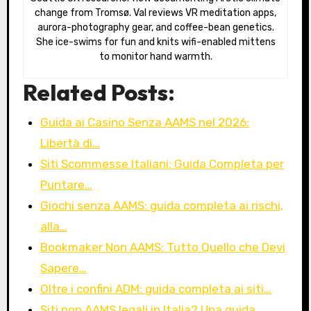
change from Tromsø. Val reviews VR meditation apps,
aurora-photography gear, and coffee-bean genetics.
She ice-swims for fun and knits wifi-enabled mittens
to monitor hand warmth.
Related Posts:
Guida ai Casino Senza AAMS nel 2026:
Libertà di…
Siti Scommesse Italiani: Guida Completa per
Puntare…
Giochi senza AAMS: guida completa ai rischi,
alla…
Bookmaker Non AAMS: Tutto Quello che Devi
Sapere…
Oltre i confini ADM: guida completa ai siti…
Siti non AAMS legali in Italia? Una guida