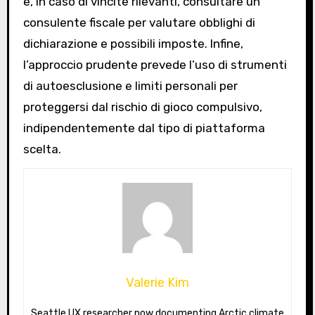
e, in caso di vincite rilevanti, consultare un
consulente fiscale per valutare obblighi di
dichiarazione e possibili imposte. Infine,
l’approccio prudente prevede l’uso di strumenti
di autoesclusione e limiti personali per
proteggersi dal rischio di gioco compulsivo,
indipendentemente dal tipo di piattaforma
scelta.
Valerie Kim
Seattle UX researcher now documenting Arctic climate