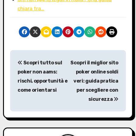
chiara tra…
P
Scopri tutto sul
Scopri il miglior sito
o
poker non aams:
poker online soldi
s
rischi, opportunità e
veri: guida pratica
come orientarsi
per scegliere con
t
sicurezza
n
a
v