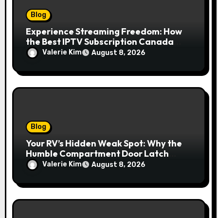
Blog
Experience Streaming Freedom: How
the Best IPTV Subscription Canada
Redefines Home Entertainment
Valerie Kim
August 8, 2026
Blog
Your RV’s Hidden Weak Spot: Why the
Humble Compartment Door Latch
Deserves Much More Attention
Valerie Kim
August 8, 2026