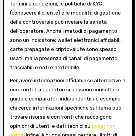
termini e condizioni, le politiche di KYC
(conoscere il cliente) e le modalità di gestione
delle controversie può rivelare la serietà
dell’operatore. Anche i metodi di pagamento
sono un indicatore: wallet elettronici affidabili,
carte prepagate e criptovalute sono spesso
usati, ma la presenza di canali di pagamento
tracciabili e noti è preferibile.
Per avere informazioni affidabili su alternative e
confronti tra operatori si possono consultare
guide e comparatori indipendenti: ad esempio,
chi cerca informazioni specifiche sul tema può
trovare risorse e confronti che raccolgono
opinioni di utenti e dati tecnici su
poker non
aams
. Infine, è buona prassi testare i limiti di