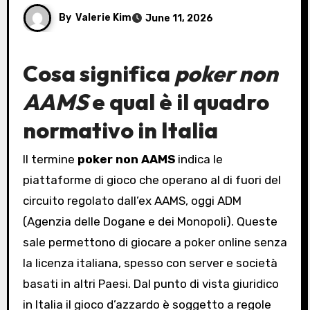
By
Valerie Kim
June 11, 2026
Cosa significa
poker non
AAMS
e qual è il quadro
normativo in Italia
Il termine
poker non AAMS
indica le
piattaforme di gioco che operano al di fuori del
circuito regolato dall’ex AAMS, oggi ADM
(Agenzia delle Dogane e dei Monopoli). Queste
sale permettono di giocare a poker online senza
la licenza italiana, spesso con server e società
basati in altri Paesi. Dal punto di vista giuridico
in Italia il gioco d’azzardo è soggetto a regole