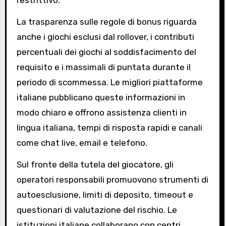
La trasparenza sulle regole di bonus riguarda
anche i giochi esclusi dal rollover, i contributi
percentuali dei giochi al soddisfacimento del
requisito e i massimali di puntata durante il
periodo di scommessa. Le migliori piattaforme
italiane pubblicano queste informazioni in
modo chiaro e offrono assistenza clienti in
lingua italiana, tempi di risposta rapidi e canali
come chat live, email e telefono.
Sul fronte della tutela del giocatore, gli
operatori responsabili promuovono strumenti di
autoesclusione, limiti di deposito, timeout e
questionari di valutazione del rischio. Le
istituzioni italiane collaborano con centri