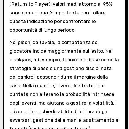
(Return to Player): valori medi attorno al 95%
sono comuni, ma è importante controllare
questa indicazione per confrontare le
opportunità di lungo periodo.
Nei giochi da tavolo, la competenza del
giocatore incide maggiormente sull’esito. Nel
blackjack, ad esempio, tecniche di base come la
strategia di base e una gestione disciplinata
del bankroll possono ridurre il margine della
casa. Nella roulette, invece, le strategie di
puntata non alterano la probabilità intrinseca
degli eventi, ma aiutano a gestire la volatilità. Il
poker online richiede abilità di lettura degli
avversari, gestione delle mani e adattamento ai
formati (cash game, sit&go, tornei).