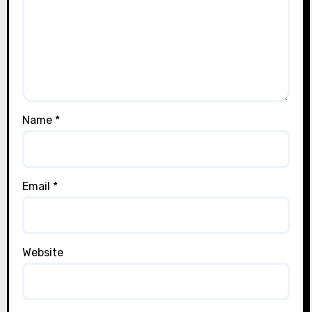
Name
*
Email
*
Website