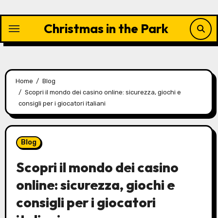
Skip
to
Christmas in the Park
content
Home
Blog
Scopri il mondo dei casino online: sicurezza, giochi e
consigli per i giocatori italiani
Blog
Scopri il mondo dei casino
online: sicurezza, giochi e
consigli per i giocatori