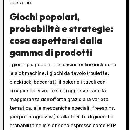
operatori.
Giochi popolari,
probabilità e strategie:
cosa aspettarsi dalla
gamma di prodotti
I giochi più popolari nei casinò online includono
le slot machine, i giochi da tavolo (roulette,
blackjack, baccarat), il poker e i tavoli con
croupier dal vivo. Le slot rappresentano la
maggioranza dell’offerta grazie alla varietà
tematica, alle meccaniche speciali (freespins,
jackpot progressivi) e alla facilità di gioco. Le
probabilità nelle slot sono espresse come RTP