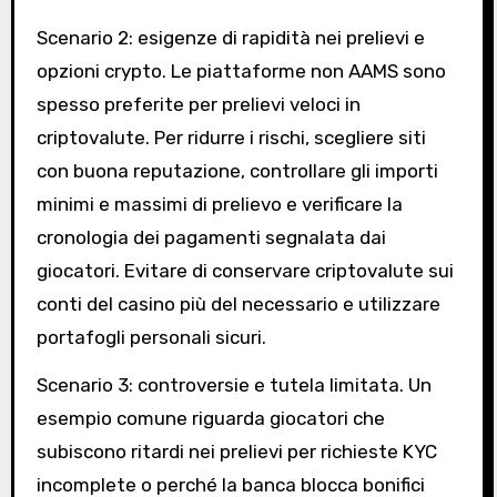
Scenario 2: esigenze di rapidità nei prelievi e
opzioni crypto. Le piattaforme non AAMS sono
spesso preferite per prelievi veloci in
criptovalute. Per ridurre i rischi, scegliere siti
con buona reputazione, controllare gli importi
minimi e massimi di prelievo e verificare la
cronologia dei pagamenti segnalata dai
giocatori. Evitare di conservare criptovalute sui
conti del casino più del necessario e utilizzare
portafogli personali sicuri.
Scenario 3: controversie e tutela limitata. Un
esempio comune riguarda giocatori che
subiscono ritardi nei prelievi per richieste KYC
incomplete o perché la banca blocca bonifici