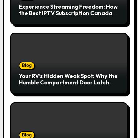
Experience Streaming Freedom: How
the Best IPTV Subscription Canada
Redefines Home Entertainment
Blog
Your RV’s Hidden Weak Spot: Why the
Humble Compartment Door Latch
Deserves Much More Attention
Blog