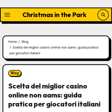
Skip
to
Christmas in the Park
content
Home
Blog
Scelta del miglior casino online non aams: guida pratica
per giocatori italiani
Blog
Scelta del miglior casino
online non aams: guida
pratica per giocatori italiani