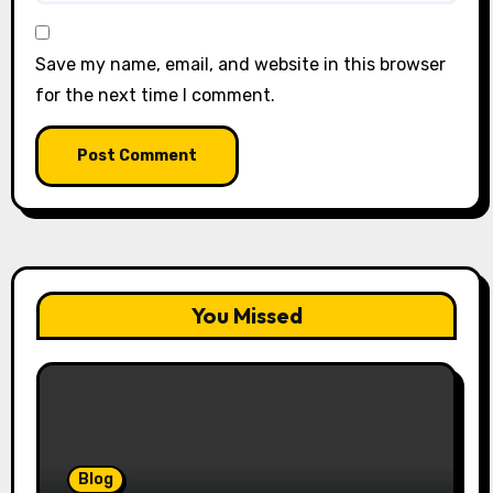
Save my name, email, and website in this browser
for the next time I comment.
You Missed
Blog