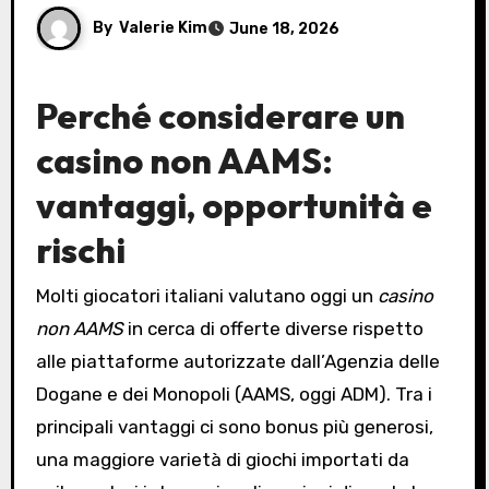
By
Valerie Kim
June 18, 2026
Perché considerare un
casino non AAMS:
vantaggi, opportunità e
rischi
Molti giocatori italiani valutano oggi un
casino
non AAMS
in cerca di offerte diverse rispetto
alle piattaforme autorizzate dall’Agenzia delle
Dogane e dei Monopoli (AAMS, oggi ADM). Tra i
principali vantaggi ci sono bonus più generosi,
una maggiore varietà di giochi importati da