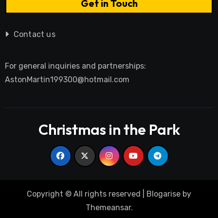
Get in Touch
Contact us
For general inquiries and partnerships:
AstonMartin199300@hotmail.com
Christmas in the Park
Copyright © All rights reserved
|
Blogarise
by
Themeansar
.