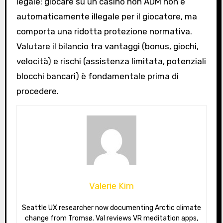
legale: giocare su un casino non ADM non è
automaticamente illegale per il giocatore, ma
comporta una ridotta protezione normativa.
Valutare il bilancio tra vantaggi (bonus, giochi,
velocità) e rischi (assistenza limitata, potenziali
blocchi bancari) è fondamentale prima di
procedere.
Valerie Kim
Seattle UX researcher now documenting Arctic climate
change from Tromsø. Val reviews VR meditation apps,