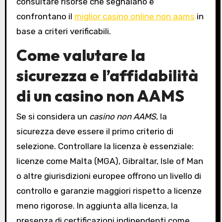
consultare risorse che segnalano e
confrontano il
miglior casino online non aams
in
base a criteri verificabili.
Come valutare la
sicurezza e l’affidabilità
di un casino non AAMS
Se si considera un
casino non AAMS
, la
sicurezza deve essere il primo criterio di
selezione. Controllare la licenza è essenziale:
licenze come Malta (MGA), Gibraltar, Isle of Man
o altre giurisdizioni europee offrono un livello di
controllo e garanzie maggiori rispetto a licenze
meno rigorose. In aggiunta alla licenza, la
presenza di certificazioni indipendenti come