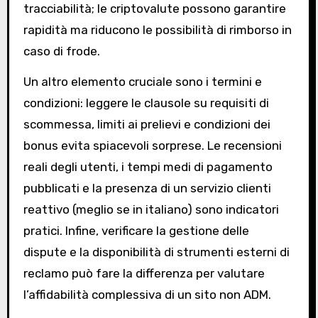
tracciabilità; le criptovalute possono garantire
rapidità ma riducono le possibilità di rimborso in
caso di frode.
Un altro elemento cruciale sono i termini e
condizioni: leggere le clausole su requisiti di
scommessa, limiti ai prelievi e condizioni dei
bonus evita spiacevoli sorprese. Le recensioni
reali degli utenti, i tempi medi di pagamento
pubblicati e la presenza di un servizio clienti
reattivo (meglio se in italiano) sono indicatori
pratici. Infine, verificare la gestione delle
dispute e la disponibilità di strumenti esterni di
reclamo può fare la differenza per valutare
l’affidabilità complessiva di un sito non ADM.