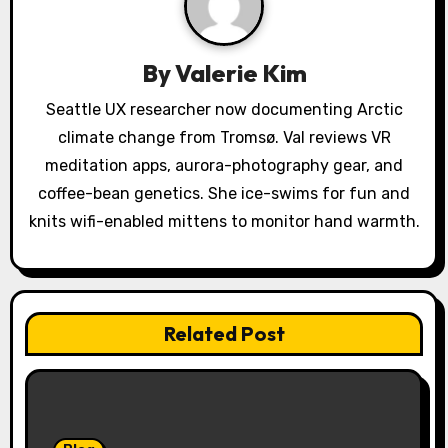
g
a
By
Valerie Kim
t
Seattle UX researcher now documenting Arctic
climate change from Tromsø. Val reviews VR
i
meditation apps, aurora-photography gear, and
o
coffee-bean genetics. She ice-swims for fun and
knits wifi-enabled mittens to monitor hand warmth.
n
Related Post