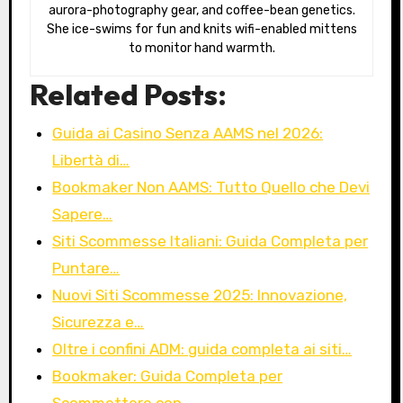
aurora-photography gear, and coffee-bean genetics.
She ice-swims for fun and knits wifi-enabled mittens
to monitor hand warmth.
Related Posts:
Guida ai Casino Senza AAMS nel 2026:
Libertà di…
Bookmaker Non AAMS: Tutto Quello che Devi
Sapere…
Siti Scommesse Italiani: Guida Completa per
Puntare…
Nuovi Siti Scommesse 2025: Innovazione,
Sicurezza e…
Oltre i confini ADM: guida completa ai siti…
Bookmaker: Guida Completa per
Scommettere con…