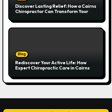
Discover Lasting Relief: How a Cairns
Chiropractor Can Transform Your
Spinal Health
Blog
Rediscover Your Active Life: How
Expert Chiropractic Care in Cairns
Transforms Pain into Possibility