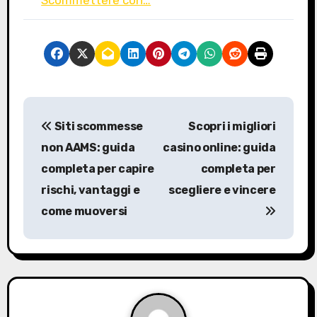
P
Siti scommesse
Scopri i migliori
o
non AAMS: guida
casino online: guida
s
completa per capire
completa per
rischi, vantaggi e
scegliere e vincere
t
come muoversi
n
a
v
i