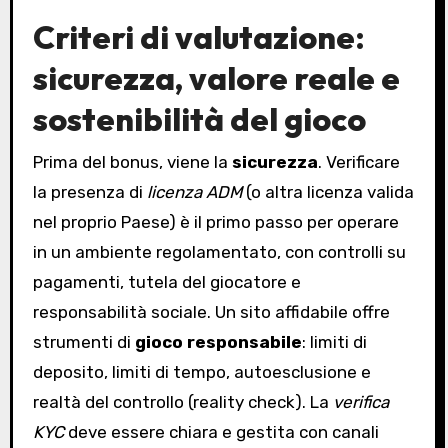
Criteri di valutazione:
sicurezza, valore reale e
sostenibilità del gioco
Prima del bonus, viene la
sicurezza
. Verificare
la presenza di
licenza ADM
(o altra licenza valida
nel proprio Paese) è il primo passo per operare
in un ambiente regolamentato, con controlli su
pagamenti, tutela del giocatore e
responsabilità sociale. Un sito affidabile offre
strumenti di
gioco responsabile
: limiti di
deposito, limiti di tempo, autoesclusione e
realtà del controllo (reality check). La
verifica
KYC
deve essere chiara e gestita con canali