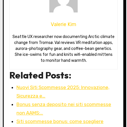
Valerie Kim
Seattle UX researcher now documenting Arctic climate
change from Tromsø. Val reviews VR meditation apps,
aurora-photography gear, and coffee-bean genetics.
She ice-swims for fun and knits wifi-enabled mittens
to monitor hand warmth.
Related Posts:
Nuovi Siti Scommesse 2025: Innovazione,
Sicurezza e…
Bonus senza deposito nei siti scommesse
non AAMS:…
Siti scommesse bonus: come scegliere