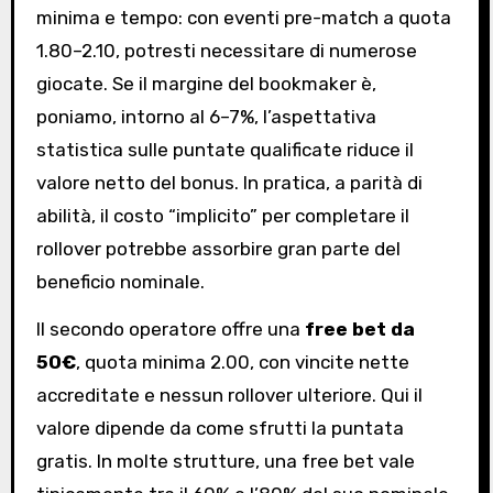
minima e tempo: con eventi pre-match a quota
1.80–2.10, potresti necessitare di numerose
giocate. Se il margine del bookmaker è,
poniamo, intorno al 6–7%, l’aspettativa
statistica sulle puntate qualificate riduce il
valore netto del bonus. In pratica, a parità di
abilità, il costo “implicito” per completare il
rollover potrebbe assorbire gran parte del
beneficio nominale.
Il secondo operatore offre una
free bet da
50€
, quota minima 2.00, con vincite nette
accreditate e nessun rollover ulteriore. Qui il
valore dipende da come sfrutti la puntata
gratis. In molte strutture, una free bet vale