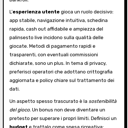
L’
esperienza utente
gioca un ruolo decisivo:
app stabile, navigazione intuitiva, schedina
rapida, cash out affidabile e ampiezza del
palinsesto live incidono sulla qualità delle
giocate. Metodi di pagamento rapidi e
trasparenti, con eventuali commissioni
dichiarate, sono un plus. In tema di privacy,
preferisci operatori che adottano crittografia
aggiornata e policy chiare sul trattamento dei
dati.
Un aspetto spesso trascurato è la
sostenibilità
del gioco
. Un bonus non deve diventare un
pretesto per superare i propri limiti. Definisci un
budget
e trattalo come spesa ricreativa;