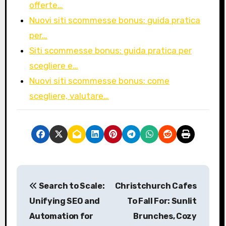
offerte…
Nuovi siti scommesse bonus: guida pratica
per…
Siti scommesse bonus: guida pratica per
scegliere e…
Nuovi siti scommesse bonus: come
scegliere, valutare…
P
Search to Scale:
Christchurch Cafes
o
Unifying SEO and
To Fall For: Sunlit
s
Automation for
Brunches, Cozy