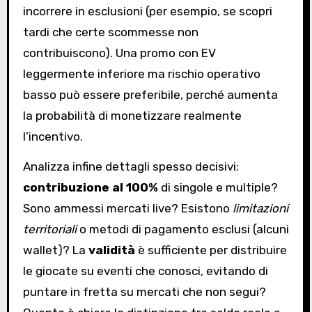
incorrere in esclusioni (per esempio, se scopri
tardi che certe scommesse non
contribuiscono). Una promo con EV
leggermente inferiore ma rischio operativo
basso può essere preferibile, perché aumenta
la probabilità di monetizzare realmente
l’incentivo.
Analizza infine dettagli spesso decisivi:
contribuzione al 100%
di singole e multiple?
Sono ammessi mercati live? Esistono
limitazioni
territoriali
o metodi di pagamento esclusi (alcuni
wallet)? La
validità
è sufficiente per distribuire
le giocate su eventi che conosci, evitando di
puntare in fretta su mercati che non segui?