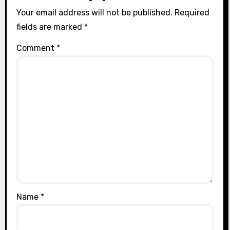
Your email address will not be published.
Required
fields are marked
*
Comment
*
Name
*