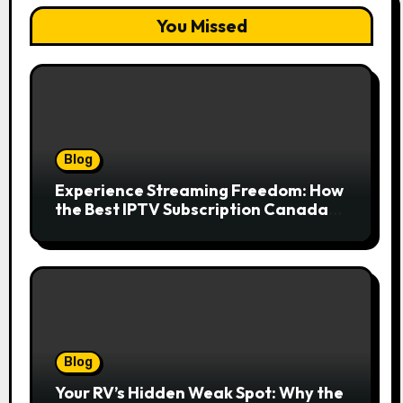
You Missed
Blog
Experience Streaming Freedom: How
the Best IPTV Subscription Canada
Redefines Home Entertainment
Blog
Your RV’s Hidden Weak Spot: Why the