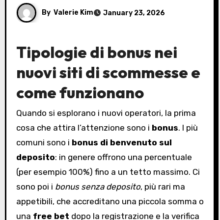
By
Valerie Kim
January 23, 2026
Tipologie di bonus nei
nuovi siti di scommesse e
come funzionano
Quando si esplorano i nuovi operatori, la prima
cosa che attira l’attenzione sono i
bonus
. I più
comuni sono i
bonus di benvenuto sul
deposito
: in genere offrono una percentuale
(per esempio 100%) fino a un tetto massimo. Ci
sono poi i
bonus senza deposito
, più rari ma
appetibili, che accreditano una piccola somma o
una
free bet
dopo la registrazione e la verifica