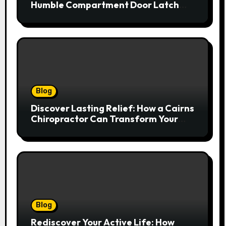
Humble Compartment Door Latch
Deserves Much More Attention
Blog
Discover Lasting Relief: How a Cairns
Chiropractor Can Transform Your
Spinal Health
Blog
Rediscover Your Active Life: How