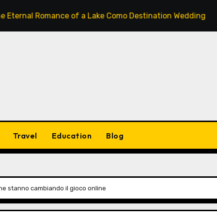
l Romance of a Lake Como Destination Wedding: Where Itali
Travel
Education
Blog
he stanno cambiando il gioco online