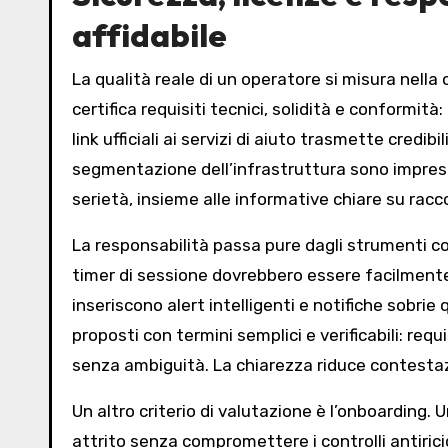
affidabile
La qualità reale di un operatore si misura nella 
certifica requisiti tecnici, solidità e conformità
link ufficiali ai servizi di aiuto trasmette credibi
segmentazione dell’infrastruttura sono imprescin
serietà, insieme alle informative chiare su racc
La responsabilità passa pure dagli strumenti con
timer di sessione dovrebbero essere facilmente
inseriscono alert intelligenti e notifiche sobr
proposti con termini semplici e verificabili: req
senza ambiguità. La chiarezza riduce contestazion
Un altro criterio di valutazione è l’onboarding.
attrito senza compromettere i controlli antirici