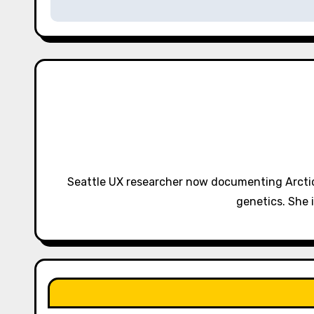
s
t
n
a
v
i
g
Seattle UX researcher now documenting Arctic
a
genetics. She 
t
i
o