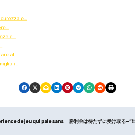
icurezza e…
ere…
enze e…
i…
tare al…
igliori…
érience de jeu qui paie sans
勝利金は待たずに受け取る—“