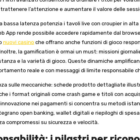
di trattenere l’attenzione e aumentare il valore delle sessi
 bassa latenza potenzia i tavoli live con croupier in alta
Web App rende possibile accedere rapidamente dal browse
no
nuovi casino
che offrano anche funzioni di gioco respons
noltre, la gamification è ormai un must: missioni giornalie
tanza e la varietà di gioco. Queste dinamiche amplifican
tamento reale e con messaggi di limite responsabile chi
enza sulle meccaniche: schede prodotto dettagliate illus
 i format originali come crash game e titoli con acquisto
, l’innovazione nei pagamenti si concentra su metodi ista
tegrano open banking, wallet digitali e riepiloghi di spes
za compromessi su sicurezza e velocità.
onsabilità: i pilastri per rico