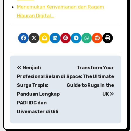
Menemukan Kenyamanan dan Ragam
Hiburan Digital…
P
Menjadi
Transform Your
o
Profesional Selam di
Space: The Ultimate
s
Surga Tropis:
Guide to Rugs in the
Panduan Lengkap
UK
t
PADI IDC dan
n
Divemaster di Gili
a