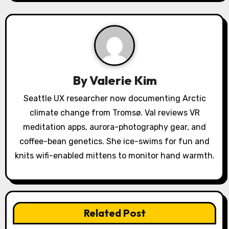
v
i
g
a
By
Valerie Kim
t
Seattle UX researcher now documenting Arctic
i
climate change from Tromsø. Val reviews VR
o
meditation apps, aurora-photography gear, and
coffee-bean genetics. She ice-swims for fun and
n
knits wifi-enabled mittens to monitor hand warmth.
Related Post