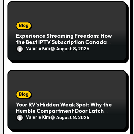
Blog
Experience Streaming Freedom: How
the Best IPTV Subscription Canada
Redefines Home Entertainment
Valerie Kim
August 8, 2026
Blog
Your RV’s Hidden Weak Spot: Why the
Humble Compartment Door Latch
Deserves Much More Attention
Valerie Kim
August 8, 2026