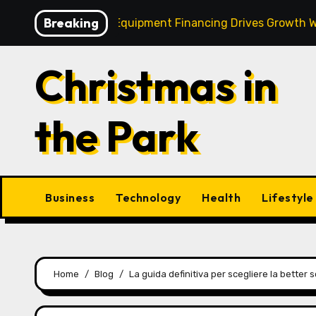
Skip
Breaking
 How Strategic Equipment Financing Drives Growth Without
to
content
Christmas in
the Park
Business
Technology
Health
Lifestyle
Home
Blog
La guida definitiva per scegliere la better