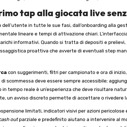
imo tap alla giocata live senz
dell’utente in tutte le sue fasi, dall’onboarding alla ges
entale lineare e tempi di attivazione chiari. L’interfacci
richi informativi. Quando si tratta di depositi e prelievi,
aggistica proattiva che avverte di eventuali step mancan
rca
con suggerimenti, filtri per campionato e ora di inizio,
ket di scommessa deve essere sempre accessibile; aggiung
o in tempo reale è un’esperienza che deve risultare natur
ante, un avviso discreto permette di accettare o rivedere l
sospensione limitati, indicatori visivi per azioni pericolos
cash out
parziale e predefinito aiutano a intervenire al