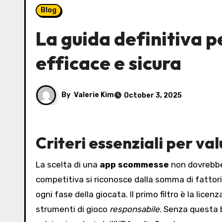
Blog
La guida definitiva p
efficace e sicura
By
Valerie Kim
October 3, 2025
Criteri essenziali per v
La scelta di una
app scommesse
non dovrebbe
competitiva si riconosce dalla somma di fattori
ogni fase della giocata. Il primo filtro è la licen
strumenti di gioco
responsabile
. Senza questa 