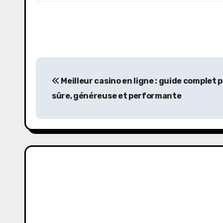
P
Meilleur casino en ligne : guide complet 
o
sûre, généreuse et performante
s
t
n
a
v
i