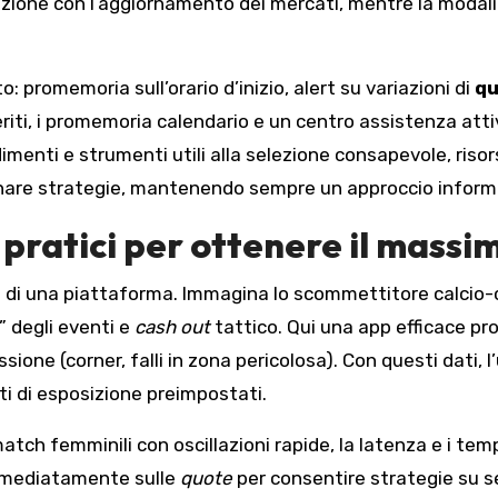
azione con l’aggiornamento dei mercati, mentre la modal
o: promemoria sull’orario d’inizio, alert su variazioni di
q
eriti, i promemoria calendario e un centro assistenza at
dimenti e strumenti utili alla selezione consapevole, ris
ffinare strategie, mantenendo sempre un approccio inform
i pratici per ottenere il massi
re di una piattaforma. Immagina lo scommettitore calcio-
” degli eventi e
cash out
tattico. Qui una app efficace pr
pressione (corner, falli in zona pericolosa). Con questi dati
i di esposizione preimpostati.
atch femminili con oscillazioni rapide, la latenza e i te
mmediatamente sulle
quote
per consentire strategie su s