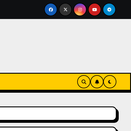
e Video Webcam Transforms Your Online Presence
Cra