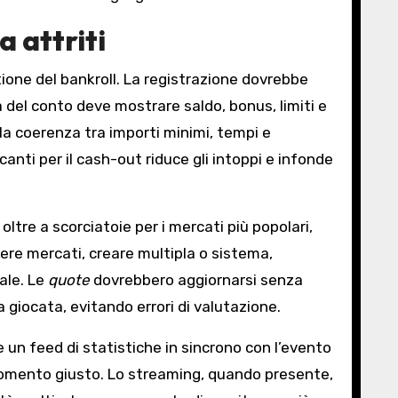
a attriti
tione del bankroll. La registrazione dovrebbe
a del conto deve mostrare saldo, bonus, limiti e
 la coerenza tra importi minimi, tempi e
ti per il cash-out riduce gli intoppi e infonde
 oltre a scorciatoie per i mercati più popolari,
ere mercati, creare multipla o sistema,
ale. Le
quote
dovrebbero aggiornarsi senza
a giocata, evitando errori di valutazione.
e e un feed di statistiche in sincrono con l’evento
 momento giusto. Lo streaming, quando presente,