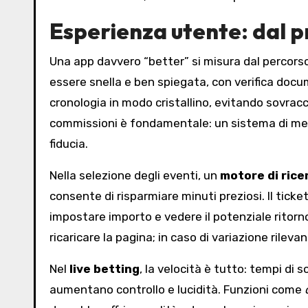
Esperienza utente: dal pr
Una app davvero “better” si misura dal percorso 
essere snella e ben spiegata, con verifica docum
cronologia in modo cristallino, evitando sovracca
commissioni è fondamentale: un sistema di mess
fiducia.
Nella selezione degli eventi, un
motore di rice
consente di risparmiare minuti preziosi. Il tic
impostare importo e vedere il potenziale ritorn
ricaricare la pagina; in caso di variazione rilev
Nel
live betting
, la velocità è tutto: tempi di 
aumentano controllo e lucidità. Funzioni come