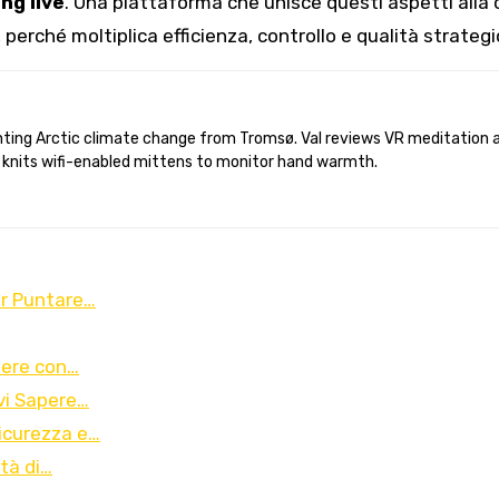
ng live
. Una piattaforma che unisce questi aspetti all
perché moltiplica efficienza, controllo e qualità strategi
 knits wifi-enabled mittens to monitor hand warmth.
er Puntare…
ere con…
vi Sapere…
icurezza e…
tà di…