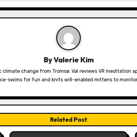
By
Valerie Kim
 climate change from Tromsø. Val reviews VR meditation a
ice-swims for fun and knits wifi-enabled mittens to monit
Related Post