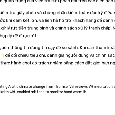
quan trọng của việc tra cứu phản hồi trên các diễn đàn 
 kiểm tra giấy phép và chứng nhận kiểm toán; đọc kỹ điều 
ớc khi cam kết lớn; và liên hệ hỗ trợ khách hàng để đánh 
ử lý rút tiền trung bình và chính sách xử lý tranh chấp.
hợp lý để được rút.
guồn thông tin đáng tin cậy để so sánh. Khi cần tham khả
tín
để đối chiếu tiêu chí, đánh giá người dùng và chính sác
thực hành chơi có trách nhiệm bằng cách đặt giới hạn ng
 knits wifi-enabled mittens to monitor hand warmth.