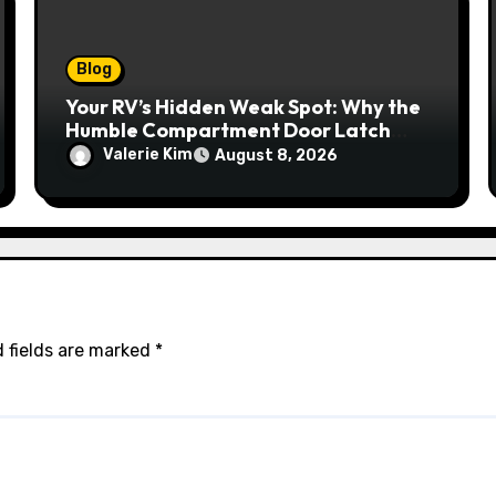
Blog
Your RV’s Hidden Weak Spot: Why the
Humble Compartment Door Latch
Deserves Much More Attention
Valerie Kim
August 8, 2026
 fields are marked
*