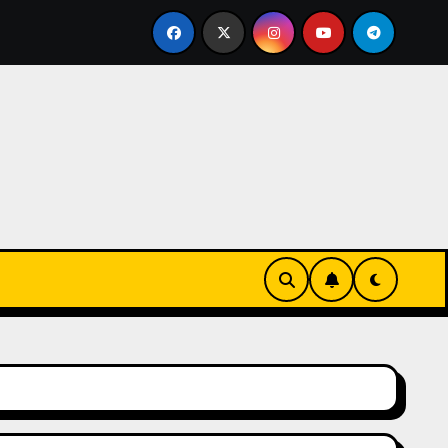
n Transform Your Spinal Health
Rediscover Your Active