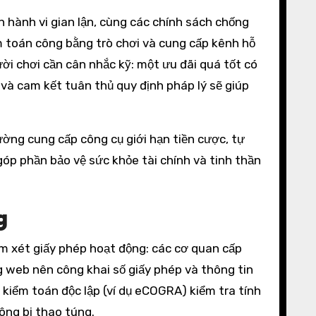
n hành vi gian lận, cùng các chính sách chống
ểm toán công bằng trò chơi và cung cấp kênh hỗ
ười chơi cần cân nhắc kỹ: một ưu đãi quá tốt có
g và cam kết tuân thủ quy định pháp lý sẽ giúp
ường cung cấp công cụ giới hạn tiền cược, tự
 góp phần bảo vệ sức khỏe tài chính và tinh thần
g
xem xét giấy phép hoạt động: các cơ quan cấp
g web nên công khai số giấy phép và thông tin
 kiểm toán độc lập (ví dụ eCOGRA) kiểm tra tính
ông bị thao túng.