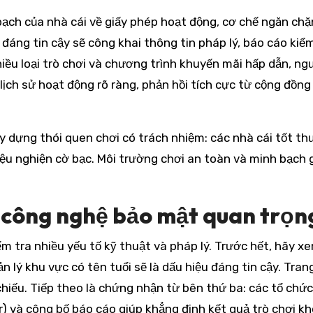
bạch của nhà cái về giấy phép hoạt động, cơ chế ngăn chặ
g đáng tin cậy sẽ công khai thông tin pháp lý, báo cáo ki
iều loại trò chơi và chương trình khuyến mãi hấp dẫn, ng
có lịch sử hoạt động rõ ràng, phản hồi tích cực từ cộng đồn
ây dựng thói quen chơi có trách nhiệm: các nhà cái tốt th
 hiệu nghiện cờ bạc. Môi trường chơi an toàn và minh bạch
c công nghệ bảo mật quan trọn
iểm tra nhiều yếu tố kỹ thuật và pháp lý. Trước hết, hãy 
lý khu vực có tên tuổi sẽ là dấu hiệu đáng tin cậy. Tran
chiếu. Tiếp theo là chứng nhận từ bên thứ ba: các tổ chức
à công bố báo cáo giúp khẳng định kết quả trò chơi kh