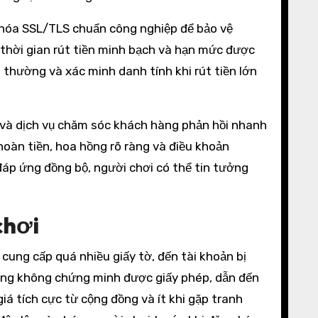
mã hóa SSL/TLS chuẩn công nghiệp để bảo vệ
 thời gian rút tiền minh bạch và hạn mức được
 thường và xác minh danh tính khi rút tiền lớn
ủ và dịch vụ chăm sóc khách hàng phản hồi nhanh
 hoàn tiền, hoa hồng rõ ràng và điều khoản
 đáp ứng đồng bộ, người chơi có thể tin tưởng
chơi
 cung cấp quá nhiều giấy tờ, đến tài khoản bị
hưng không chứng minh được giấy phép, dẫn đến
iá tích cực từ cộng đồng và ít khi gặp tranh