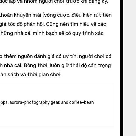
độc lập và nhóm người chơi trước khi đăng ký.
khoản khuyến mãi (vòng cược, điều kiện rút tiền
giá tốc độ phản hồi. Cũng nên tìm hiểu về các
 Những nhà cái minh bạch sẽ có quy trình xác
o thêm nguồn đánh giá có uy tín, người chơi có
h nhà cái. Đồng thời, luôn giữ thái độ cẩn trọng
ân sách và thời gian chơi.