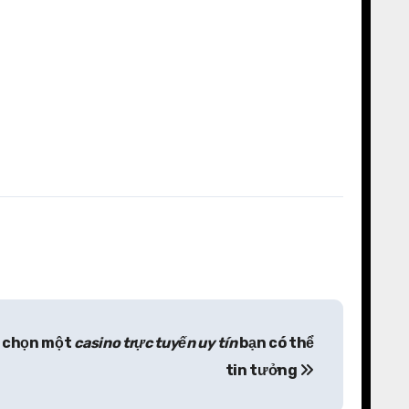
a chọn một
casino trực tuyến uy tín
bạn có thể
tin tưởng