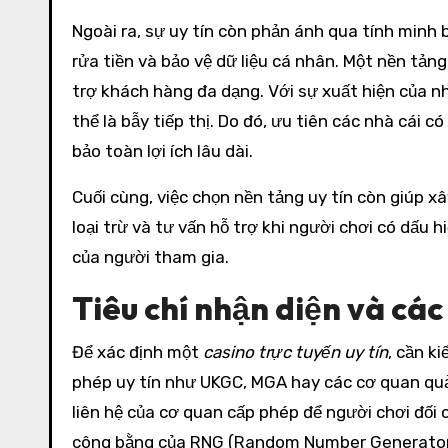
Ngoài ra, sự uy tín còn phản ánh qua tính minh 
rửa tiền và bảo vệ dữ liệu cá nhân. Một nền tản
trợ khách hàng đa dạng. Với sự xuất hiện của nh
thể là bẫy tiếp thị. Do đó, ưu tiên các nhà cái 
bảo toàn lợi ích lâu dài.
Cuối cùng, việc chọn nền tảng uy tín còn giúp x
loại trừ và tư vấn hỗ trợ khi người chơi có dấu
của người tham gia.
Tiêu chí nhận diện và cá
Để xác định một
casino trực tuyến uy tín
, cần k
phép uy tín như UKGC, MGA hay các cơ quan quản 
liên hệ của cơ quan cấp phép để người chơi đối 
công bằng của RNG (Random Number Generator) v