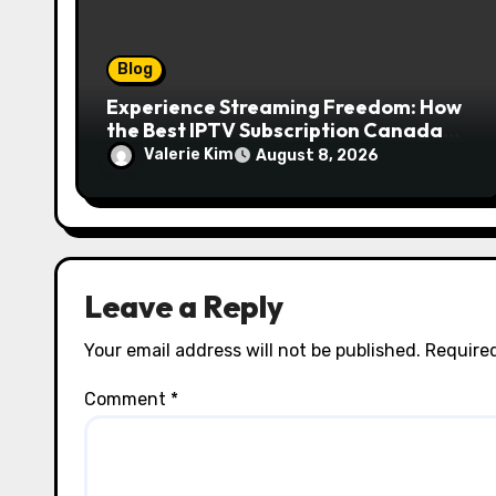
Blog
Experience Streaming Freedom: How
the Best IPTV Subscription Canada
Redefines Home Entertainment
Valerie Kim
August 8, 2026
Leave a Reply
Your email address will not be published.
Required
Comment
*