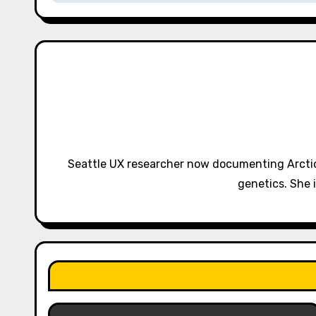
t
n
a
v
i
g
Seattle UX researcher now documenting Arctic
a
genetics. She 
t
i
o
n