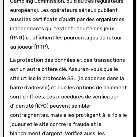
Gambling Commission, ou d’autres régulateurs
européens). Les opérateurs sérieux publient
aussi les certificats d’audit par des organismes
indépendants qui testent l’équité des jeux
(RNG) et affichent les pourcentages de retour
au joueur (RTP).
La protection des données et des transactions
est un autre critère clé. Assurez-vous que le
site utilise le protocole SSL (le cadenas dans la
barre d’adresse) et que les options de paiement
sont chiffrées. Les procédures de vérification
d’identité (KYC) peuvent sembler
contraignantes, mais elles protègent à la fois le
joueur et le site contre la fraude et le
blanchiment d’argent. Vérifiez aussi les