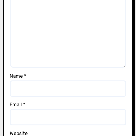
Name
*
Email
*
Website