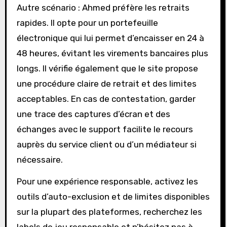
Autre scénario : Ahmed préfère les retraits
rapides. Il opte pour un portefeuille
électronique qui lui permet d’encaisser en 24 à
48 heures, évitant les virements bancaires plus
longs. Il vérifie également que le site propose
une procédure claire de retrait et des limites
acceptables. En cas de contestation, garder
une trace des captures d’écran et des
échanges avec le support facilite le recours
auprès du service client ou d’un médiateur si
nécessaire.
Pour une expérience responsable, activez les
outils d’auto-exclusion et de limites disponibles
sur la plupart des plateformes, recherchez les
labels de jeu responsable et n’hésitez pas à