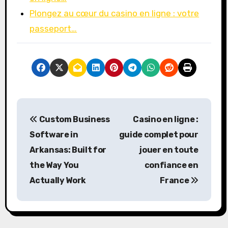
Plongez au cœur du casino en ligne : votre
passeport…
P
Custom Business
Casino en ligne :
o
Software in
guide complet pour
s
Arkansas: Built for
jouer en toute
the Way You
confiance en
t
Actually Work
France
n
a