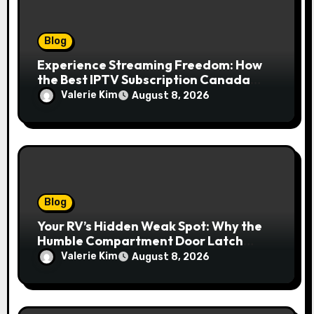
Blog
Experience Streaming Freedom: How
the Best IPTV Subscription Canada
Redefines Home Entertainment
Valerie Kim
August 8, 2026
Blog
Your RV’s Hidden Weak Spot: Why the
Humble Compartment Door Latch
Deserves Much More Attention
Valerie Kim
August 8, 2026