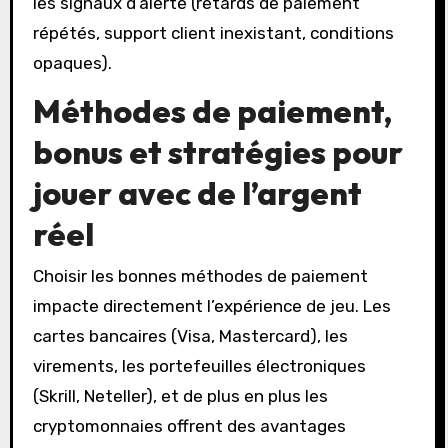
les signaux d’alerte (retards de paiement
répétés, support client inexistant, conditions
opaques).
Méthodes de paiement,
bonus et stratégies pour
jouer avec de l’argent
réel
Choisir les bonnes méthodes de paiement
impacte directement l’expérience de jeu. Les
cartes bancaires (Visa, Mastercard), les
virements, les portefeuilles électroniques
(Skrill, Neteller), et de plus en plus les
cryptomonnaies offrent des avantages