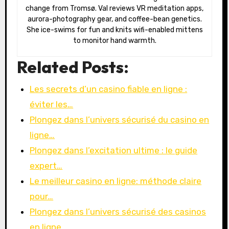
change from Tromsø. Val reviews VR meditation apps,
aurora-photography gear, and coffee-bean genetics.
She ice-swims for fun and knits wifi-enabled mittens
to monitor hand warmth.
Related Posts:
Les secrets d’un casino fiable en ligne :
éviter les…
Plongez dans l’univers sécurisé du casino en
ligne…
Plongez dans l’excitation ultime : le guide
expert…
Le meilleur casino en ligne: méthode claire
pour…
Plongez dans l’univers sécurisé des casinos
en ligne…