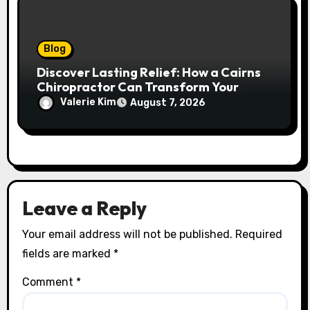
Blog
Discover Lasting Relief: How a Cairns
Chiropractor Can Transform Your
Spinal Health
Valerie Kim
August 7, 2026
Leave a Reply
Your email address will not be published.
Required
fields are marked
*
Comment
*