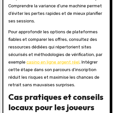
Comprendre la variance d’une machine permet
d’éviter les pertes rapides et de mieux planifier
ses sessions.
Pour approfondir les options de plateformes
fiables et comparer les offres, consultez des
ressources dédiées qui répertorient sites
sécurisés et méthodologies de vérification, par
exemple
casino en ligne argent réel
. Intégrer
cette étape dans son parcours d’inscription
réduit les risques et maximise les chances de
retrait sans mauvaises surprises.
Cas pratiques et conseils
locaux pour les joueurs