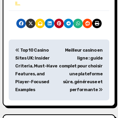
Il…
P
Top 10 Casino
Meilleur casino en
o
Sites UK: Insider
ligne : guide
s
Criteria, Must-Have
complet pour choisir
Features, and
une plateforme
t
Player-Focused
sûre, généreuse et
n
Examples
performante
a
v