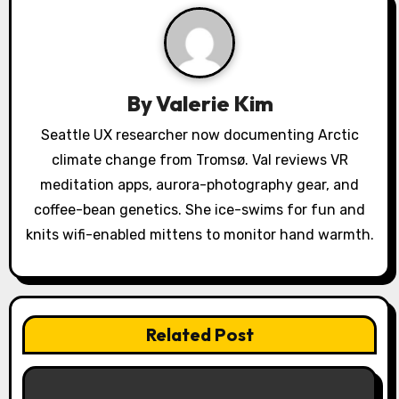
i
g
a
By
Valerie Kim
t
Seattle UX researcher now documenting Arctic
i
climate change from Tromsø. Val reviews VR
o
meditation apps, aurora-photography gear, and
coffee-bean genetics. She ice-swims for fun and
n
knits wifi-enabled mittens to monitor hand warmth.
Related Post