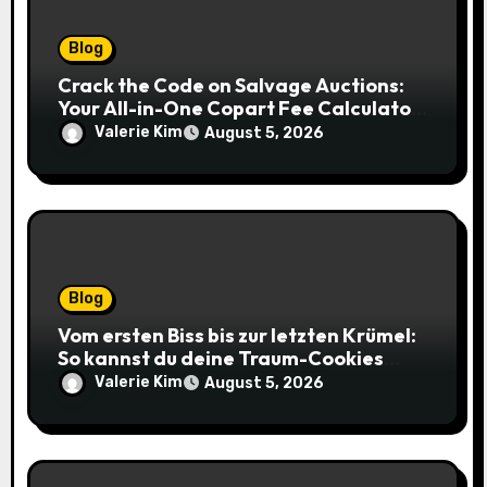
Blog
Crack the Code on Salvage Auctions:
Your All-in-One Copart Fee Calculator
Guide to Bidding Smarter
Valerie Kim
August 5, 2026
Blog
Vom ersten Biss bis zur letzten Krümel:
So kannst du deine Traum-Cookies
einfach online bestellen
Valerie Kim
August 5, 2026