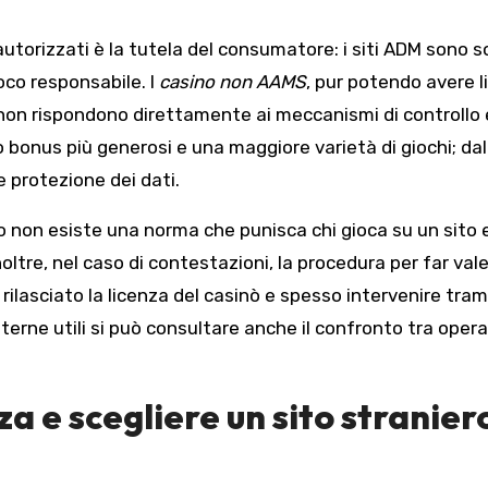
utorizzati è la tutela del consumatore: i siti ADM sono so
ioco responsabile. I
casino non AAMS
, pur potendo avere l
non rispondono direttamente ai meccanismi di controllo e 
bonus più generosi e una maggiore varietà di giochi; dall
e protezione dei dati.
iano non esiste una norma che punisca chi gioca su un sito 
oltre, nel caso di contestazioni, la procedura per far vale
 rilasciato la licenza del casinò e spesso intervenire tr
erne utili si può consultare anche il confronto tra operato
 e scegliere un sito straniero: