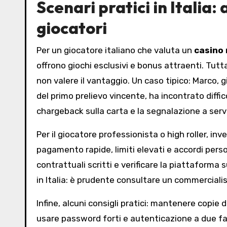
Scenari pratici in Italia: 
giocatori
Per un giocatore italiano che valuta un
casino
offrono giochi esclusivi e bonus attraenti. Tutta
non valere il vantaggio. Un caso tipico: Marco
del primo prelievo vincente, ha incontrato diff
chargeback sulla carta e la segnalazione a serv
Per il giocatore professionista o high roller, inve
pagamento rapide, limiti elevati e accordi perso
contrattuali scritti e verificare la piattaforma s
in Italia: è prudente consultare un commercialista
Infine, alcuni consigli pratici: mantenere copie d
usare password forti e autenticazione a due fatt