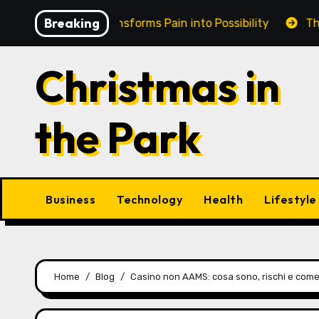
Skip
Breaking
in Cairns Transforms Pain into Possibility
The Eternal
to
content
Christmas in
the Park
Business
Technology
Health
Lifestyle
Home
Blog
Casino non AAMS: cosa sono, rischi e come 