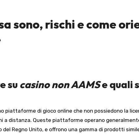
 sono, rischi e come orie
e
re su
casino non AAMS
e quali 
 piattaforme di gioco online che non possiedono la licen
iochi a distanza. Queste piattaforme operano generalment
 del Regno Unito, e offrono una gamma di prodotti simile a q