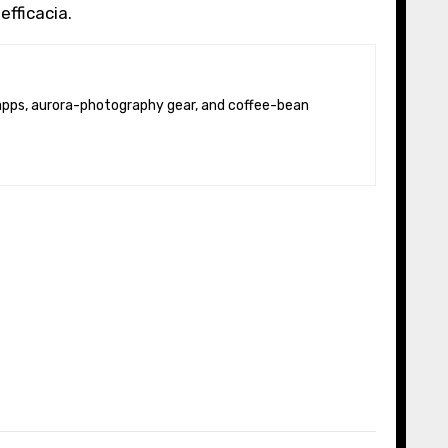
efficacia.