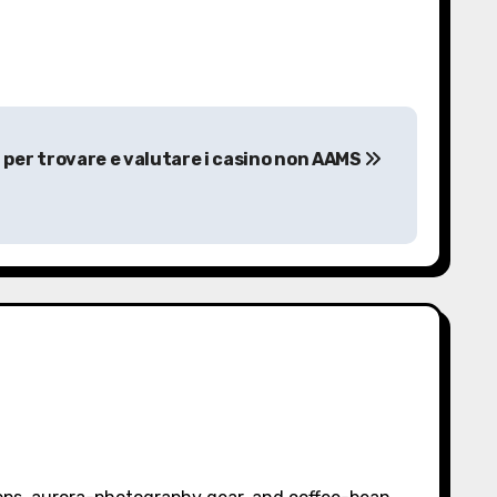
li per trovare e valutare i casino non AAMS