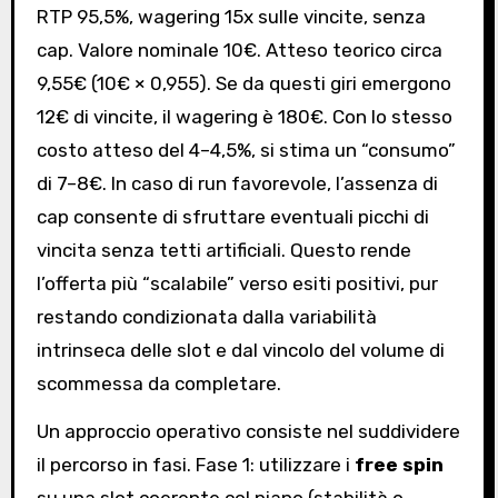
RTP 95,5%, wagering 15x sulle vincite, senza
cap. Valore nominale 10€. Atteso teorico circa
9,55€ (10€ × 0,955). Se da questi giri emergono
12€ di vincite, il wagering è 180€. Con lo stesso
costo atteso del 4–4,5%, si stima un “consumo”
di 7–8€. In caso di run favorevole, l’assenza di
cap consente di sfruttare eventuali picchi di
vincita senza tetti artificiali. Questo rende
l’offerta più “scalabile” verso esiti positivi, pur
restando condizionata dalla variabilità
intrinseca delle slot e dal vincolo del volume di
scommessa da completare.
Un approccio operativo consiste nel suddividere
il percorso in fasi. Fase 1: utilizzare i
free spin
su una slot coerente col piano (stabilità o