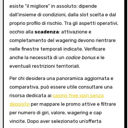
esiste “il migliore” in assoluto: dipende
dall’insieme di condizioni, dalla slot scelta e dal
proprio profilo di rischio. Tra gli aspetti operativi,
occhio alla
scadenza
: attivazione e
completamento del wagering devono rientrare
nelle finestre temporali indicate. Verificare
anche la necessità di un
codice bonus
e le
eventuali restrizioni territoriali.
Per chi desidera una panoramica aggiornata e
comparativa, può essere utile consultare una
risorsa dedicata ai
casino free spin senza
deposito
per mappare le promo attive e filtrare
per numero di giri, valore, wagering e cap
vincite. Dopo aver selezionato un’offerta