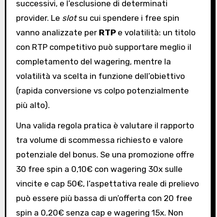
successivi, e l’esclusione di determinati
provider. Le
slot
su cui spendere i free spin
vanno analizzate per
RTP
e volatilità: un titolo
con RTP competitivo può supportare meglio il
completamento del wagering, mentre la
volatilità va scelta in funzione dell’obiettivo
(rapida conversione vs colpo potenzialmente
più alto).
Una valida regola pratica è valutare il rapporto
tra volume di scommessa richiesto e valore
potenziale del bonus. Se una promozione offre
30 free spin a 0,10€ con wagering 30x sulle
vincite e cap 50€, l’aspettativa reale di prelievo
può essere più bassa di un’offerta con 20 free
spin a 0,20€ senza cap e wagering 15x. Non