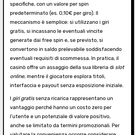
specifiche, con un valore per spin
predeterminato (es. 0,10€ per giro). Il
meccanismo è semplice: si utilizzano i giri
gratis, si incassano le eventuali vincite
generate dai free spin e, se previsto, si
convertono in saldo prelevabile soddisfacendo
eventuali requisiti di scommessa. In pratica, il
casinò offre un assaggio della sua libreria di
slot
online
, mentre il giocatore esplora titoli,
interfaccia e payout senza esposizione iniziale.
I
giri gratis
senza ricarica rappresentano un
vantaggio perché hanno un costo zero per
l’utente e un potenziale di valore positivo,
anche se limitato da termini promozionali. Per
valutare la convenienza occorre considerare