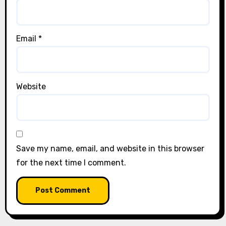
Email
*
Website
Save my name, email, and website in this browser
for the next time I comment.