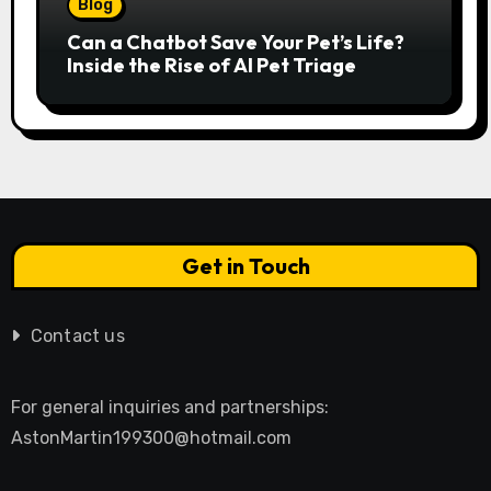
Blog
Can a Chatbot Save Your Pet’s Life?
Inside the Rise of AI Pet Triage
Get in Touch
Contact us
For general inquiries and partnerships:
AstonMartin199300@hotmail.com