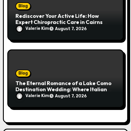
Blog
Rediscover Your Active Life: How
Expert Chiropractic Care in Cairns
Transforms Pain into Possibility
Valerie Kim
August 7, 2026
Blog
The Eternal Romance of a Lake Como
Destination Wedding: Where Italian
Elegance Meets Alpine Serenity
Valerie Kim
August 7, 2026