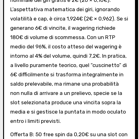
nominale dei giri gratis è 2€ (20 × 0,10€).
L’aspettativa matematica dei giri, ignorando
volatilità e cap, è circa 1,924€ (2€ × 0,962). Se si
generano 6€ di vincite, il wagering richiede
180€ di volume di scommessa. Con un RTP
medio del 96%, il costo atteso del wagering è
intorno al 4% del volume, quindi 7,2€. In pratica,
a livello puramente teorico, quel “cuscinetto” di
6€ difficilmente si trasforma integralmente in
saldo prelevabile, ma rimane una probabilità
non nulla di arrivare a un prelievo, specie se la
slot selezionata produce una vincita sopra la
media e si gestisce la puntata in modo oculato
entro i limiti previsti.
Offerta B: 50 free spin da 0,20€ su una slot con