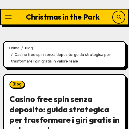
Skip
to
Christmas in the Park
content
Home
Blog
Casino free spin senza deposito: guida strategica per
trasformare i giri gratis in valore reale
Blog
Casino free spin senza
deposito: guida strategica
per trasformare i giri gratis in