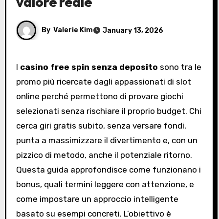
valore reale
By
Valerie Kim
January 13, 2026
I
casino free spin senza deposito
sono tra le
promo più ricercate dagli appassionati di slot
online perché permettono di provare giochi
selezionati senza rischiare il proprio budget. Chi
cerca giri gratis subito, senza versare fondi,
punta a massimizzare il divertimento e, con un
pizzico di metodo, anche il potenziale ritorno.
Questa guida approfondisce come funzionano i
bonus, quali termini leggere con attenzione, e
come impostare un approccio intelligente
basato su esempi concreti. L’obiettivo è