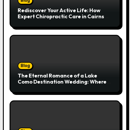
Blog
Rediscover Your Active Life: How
Expert Chiropractic Care in Cairns
Transforms Pain into Possibility
Blog
The Eternal Romance of a Lake
Como Destination Wedding: Where
Italian Elegance Meets Alpine
Serenity