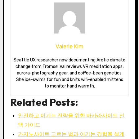
Valerie Kim
Seattle UX researcher now documenting Arctic climate
change from Tromsø. Val reviews VR meditation apps,
aurora-photography gear, and coffee-bean genetics.
She ice-swims for fun and knits wifi-enabled mittens
to monitor hand warmth.
Related Posts:
안전하고 이기는 전략을 위한 바카라사이트 선
택 가이드
카지노사이트 고르는 법과 이기는 경험을 설계