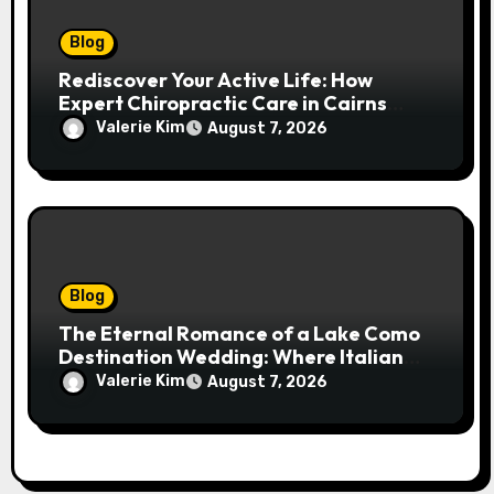
Blog
Rediscover Your Active Life: How
Expert Chiropractic Care in Cairns
Transforms Pain into Possibility
Valerie Kim
August 7, 2026
Blog
The Eternal Romance of a Lake Como
Destination Wedding: Where Italian
Elegance Meets Alpine Serenity
Valerie Kim
August 7, 2026