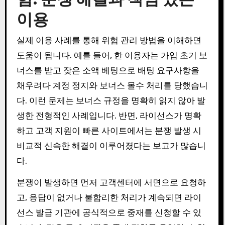
이용
실제 이용 사례를 통해 위험 관리 방법을 이해하면
도움이 됩니다. 예를 들어, 한 이용자는 가입 초기 보
너스를 받고 잦은 소액 베팅으로 배팅 요구사항을
채우려다 계정 정지와 보너스 몰수 처리를 당했습니
다. 이런 문제는 보너스 규정을 명확히 읽지 않아 발
생한 전형적인 사례입니다. 반면, 라이선스가 명확
하고 고객 지원이 빠른 사이트에서는 분쟁 발생 시
비교적 신속한 해결이 이루어졌다는 보고가 많습니
다.
분쟁이 발생하면 먼저 고객센터에 서면으로 요청하
고, 응답이 없거나 불합리한 처리가 계속되면 라이
선스 발급 기관에 공식적으로 중재를 신청할 수 있