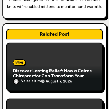
o
knits wifi-enabled mittens to monitor hand warmth.
n
Related Post
Blog
Discover Lasting Relief: How a Cairns
Chiropractor Can Transform Your
Spinal Health
Valerie Kim
August 7, 2026