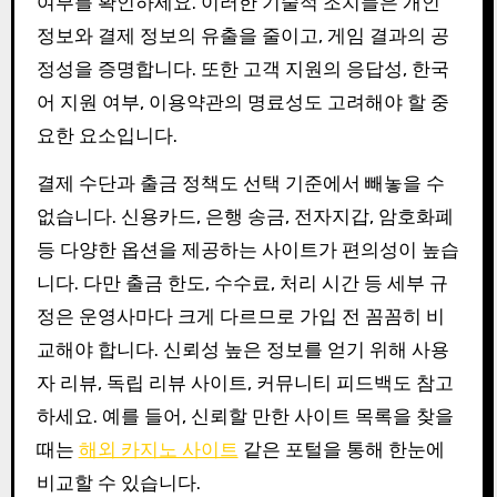
여부를 확인하세요. 이러한 기술적 조치들은 개인
정보와 결제 정보의 유출을 줄이고, 게임 결과의 공
정성을 증명합니다. 또한 고객 지원의 응답성, 한국
어 지원 여부, 이용약관의 명료성도 고려해야 할 중
요한 요소입니다.
결제 수단과 출금 정책도 선택 기준에서 빼놓을 수
없습니다. 신용카드, 은행 송금, 전자지갑, 암호화폐
등 다양한 옵션을 제공하는 사이트가 편의성이 높습
니다. 다만 출금 한도, 수수료, 처리 시간 등 세부 규
정은 운영사마다 크게 다르므로 가입 전 꼼꼼히 비
교해야 합니다. 신뢰성 높은 정보를 얻기 위해 사용
자 리뷰, 독립 리뷰 사이트, 커뮤니티 피드백도 참고
하세요. 예를 들어, 신뢰할 만한 사이트 목록을 찾을
때는
해외 카지노 사이트
같은 포털을 통해 한눈에
비교할 수 있습니다.