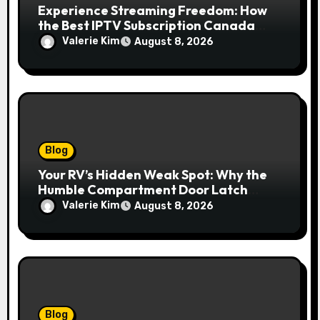
Experience Streaming Freedom: How
the Best IPTV Subscription Canada
Redefines Home Entertainment
Valerie Kim
August 8, 2026
Blog
Your RV’s Hidden Weak Spot: Why the
Humble Compartment Door Latch
Deserves Much More Attention
Valerie Kim
August 8, 2026
Blog