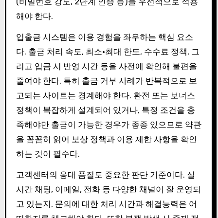
(비밀번호 강도, 2단계 인증 등)을 우선적으로 적용
해야 한다.
입출금 시스템은 이용 경험을 좌우하는 핵심 요소
다. 출금 처리 속도, 최소·최대 한도, 수수료 정책, 그
리고 입금 시 반영 시간 등을 사전에 확인해 불편을
줄여야 한다. 특히 출금 거부 사례가 반복적으로 보
고되는 사이트는 경계해야 한다. 환전 또는 보너스
정책이 복잡하게 설계되어 있거나, 특정 조건을 충
족해야만 출금이 가능한 경우가 종종 있으므로 약관
을 꼼꼼히 읽어 보상 정책과 이용 제한 사항을 확인
하는 것이 필수다.
고객센터의 응대 품질도 중요한 판단 기준이다. 실
시간 채팅, 이메일, 전화 등 다양한 채널이 잘 운영되
고 있는지, 문의에 대한 처리 시간과 해결능력은 어