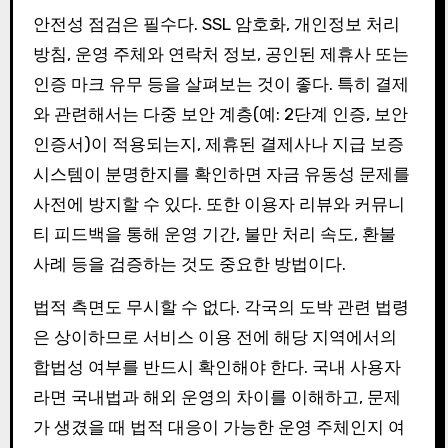
안전성 점검은 필수다. SSL 암호화, 개인정보 처리
방침, 운영 주체와 연락처 정보, 공인된 제휴사 또는
인증 마크 유무 등을 살펴보는 것이 좋다. 특히 결제
와 관련해서는 다중 보안 계층(예: 2단계 인증, 보안
인증서)이 적용되는지, 제휴된 결제사나 지급 보증
시스템이 분명한지를 확인하면 자금 유동성 문제를
사전에 방지할 수 있다. 또한 이용자 리뷰와 커뮤니
티 피드백을 통해 운영 기간, 불만 처리 속도, 환불
사례 등을 검증하는 것도 중요한 방법이다.
법적 측면도 무시할 수 없다. 각국의 도박 관련 법령
은 상이하므로 서비스 이용 전에 해당 지역에서의
합법성 여부를 반드시 확인해야 한다. 국내 사용자
라면 국내법과 해외 운영의 차이를 이해하고, 문제
가 생겼을 때 법적 대응이 가능한 운영 주체인지 여