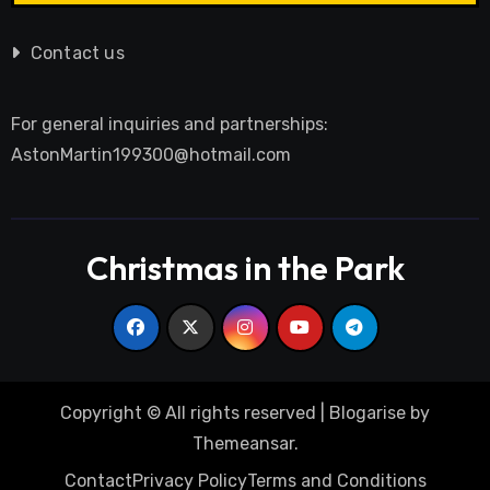
Contact us
For general inquiries and partnerships:
AstonMartin199300@hotmail.com
Christmas in the Park
Copyright © All rights reserved
|
Blogarise
by
Themeansar
.
Contact
Privacy Policy
Terms and Conditions