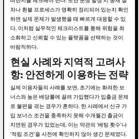
떠한지를 체크해야 한다. 또한 분쟁 발생 시 중재 절
차나 환불 프로세스가 명확히 정리되어 있는지 확인
하면 실제 문제가 발생했을 때 빠르게 대응할 수 있
다. 이처럼 실무적인 체크리스트를 통해 위험을 최
소화하고 신뢰할 수 있는 플랫폼을 선택하는 것이
바람직하다.
현실 사례와 지역적 고려사
항: 안전하게 이용하는 전략
실제 이용자들의 사례를 보면, 초기에는 화려한 보
너스와 높은 배당률에 끌려 가입했다가 입출금 문제
로 불편을 겪는 경우가 흔하다. 한 사례에서 신규 가
입 보너스 조건을 충족하지 못해 수개월간 출금이
지연된 경우가 있었는데, 이는 약관의 ‘베팅 횟수’나
‘적립 조건’을 사전에 확인하지 않아 생긴 문제였다.