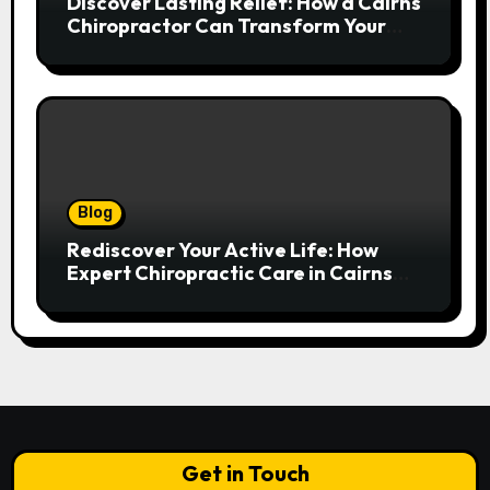
Discover Lasting Relief: How a Cairns
Chiropractor Can Transform Your
Spinal Health
Blog
Rediscover Your Active Life: How
Expert Chiropractic Care in Cairns
Transforms Pain into Possibility
Get in Touch