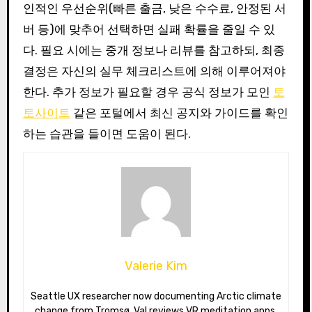
인적인 우선순위(빠른 출금, 낮은 수수료, 안정된 서
버 등)에 맞추어 선택하면 실패 확률을 줄일 수 있
다. 필요 시에는 중개 정보나 리뷰를 참고하되, 최종
결정은 자신의 실무 체크리스트에 의해 이루어져야
한다. 추가 정보가 필요할 경우 공식 정보가 모인
토
토사이트
같은 포털에서 최신 공지와 가이드를 확인
하는 습관을 들이면 도움이 된다.
Valerie Kim
Seattle UX researcher now documenting Arctic climate
change from Tromsø. Val reviews VR meditation apps,