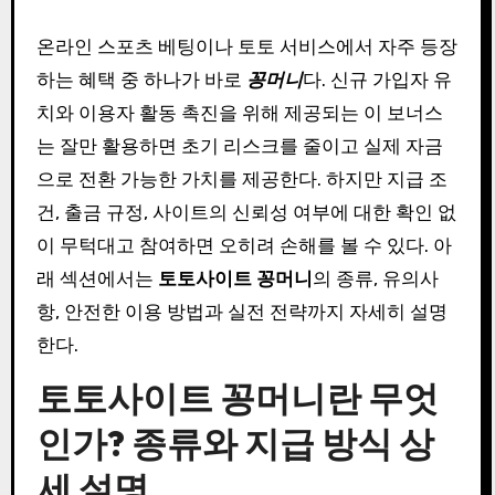
온라인 스포츠 베팅이나 토토 서비스에서 자주 등장
하는 혜택 중 하나가 바로
꽁머니
다. 신규 가입자 유
치와 이용자 활동 촉진을 위해 제공되는 이 보너스
는 잘만 활용하면 초기 리스크를 줄이고 실제 자금
으로 전환 가능한 가치를 제공한다. 하지만 지급 조
건, 출금 규정, 사이트의 신뢰성 여부에 대한 확인 없
이 무턱대고 참여하면 오히려 손해를 볼 수 있다. 아
래 섹션에서는
토토사이트 꽁머니
의 종류, 유의사
항, 안전한 이용 방법과 실전 전략까지 자세히 설명
한다.
토토사이트 꽁머니란 무엇
인가? 종류와 지급 방식 상
세 설명