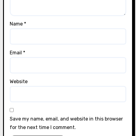
Name
*
Email
*
Website
Save my name, email, and website in this browser
for the next time I comment.