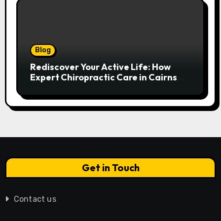
Blog
Rediscover Your Active Life: How
Expert Chiropractic Care in Cairns
Transforms Pain into Possibility
Get in Touch
Contact us