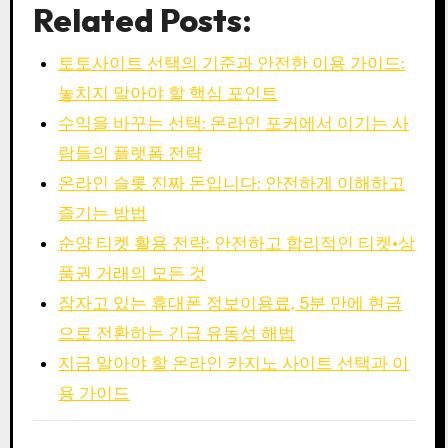
Related Posts:
토토사이트 선택의 기준과 안전한 이용 가이드:
놓치지 말아야 할 핵심 포인트
수익을 바꾸는 선택: 온라인 포커에서 이기는 사
람들의 플랫폼 전략
온라인 슬롯 진짜 돈입니다: 안전하게 이해하고
즐기는 방법
순양 티켓 활용 전략: 안전하고 합리적인 티켓·상
품권 거래의 모든 것
잠자고 있는 휴대폰 정보이용료, 5분 만에 현금
으로 전환하는 긴급 유동성 해법
지금 알아야 할 온라인 카지노 사이트 선택과 이
용 가이드