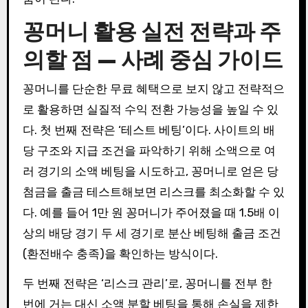
꽁머니 활용 실전 전략과 주
의할 점 — 사례 중심 가이드
꽁머니를 단순한 무료 혜택으로 보지 않고 전략적으
로 활용하면 실질적 수익 전환 가능성을 높일 수 있
다. 첫 번째 전략은 ‘테스트 베팅’이다. 사이트의 배
당 구조와 지급 조건을 파악하기 위해 소액으로 여
러 경기의 소액 베팅을 시도하고, 꽁머니로 얻은 당
첨금을 출금 테스트해보면 리스크를 최소화할 수 있
다. 예를 들어 1만 원 꽁머니가 주어졌을 때 1.5배 이
상의 배당 경기 두 세 경기로 분산 베팅해 출금 조건
(환전배수 충족)을 확인하는 방식이다.
두 번째 전략은 ‘리스크 관리’로, 꽁머니를 전부 한
번에 거는 대신 소액 분할 베팅을 통해 손실을 제한