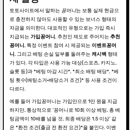
토토사이트에서 말하는
꽁머니
는 보통 실제 현금으
로 충전하지 않아도 사용할 수 있는 보너스 형태의
자금을 의미한다. 대표적인 유형으로는 가입 즉시
지급되는
가입꽁머니
, 추천인 제도로 주어지는
추천
꽁머니
, 특정 이벤트 참여 시 제공되는
이벤트꽁머
니
, 그리고 베팅 손실 일부를 돌려주는
캐시백
형태
가 있다. 각 타입은 사용 가능 대상(스포츠, 카지노,
슬롯 등)과 *베팅 마감 시간*, *최소 배팅 배당*, *베
팅 횟수(배팅소거·배당소거 조건)* 등 사용 조건이
다르다.
예를 들어 가입꽁머니는 가입만으로 1만 원을 지급
하지만, 통상적으로 ‘꽁머니로 10회 이상 베팅, 총 베
팅금액이 10배를 넘을 것, 최종 배당은 1.5 이상’ 같
은 *환전 조건(출금 전 환전 요건)*을 붙인다. 이벤