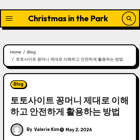
Skip
to
Christmas in the Park
content
Home
Blog
토토사이트 꽁머니 제대로 이해하고 안전하게 활용하는 방법
Blog
토토사이트 꽁머니 제대로 이해
하고 안전하게 활용하는 방법
By
Valerie Kim
May 2, 2026