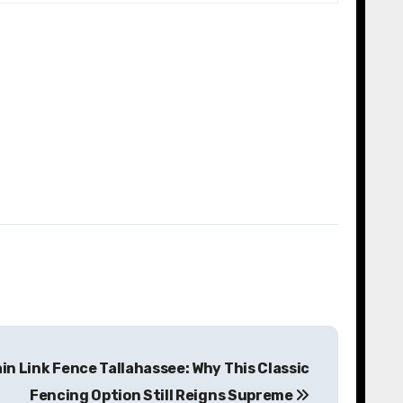
n Link Fence Tallahassee: Why This Classic
Fencing Option Still Reigns Supreme