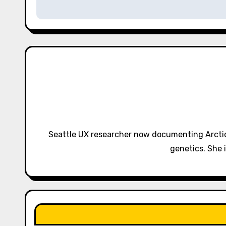
s
t
n
a
v
i
g
Seattle UX researcher now documenting Arctic
a
genetics. She 
t
i
o