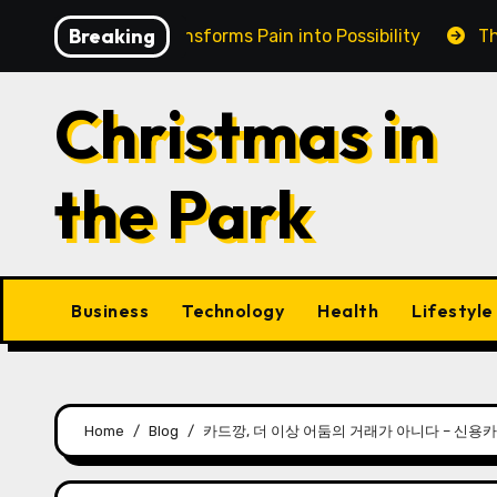
Skip
Breaking
n Cairns Transforms Pain into Possibility
The Eternal
to
content
Christmas in
the Park
Business
Technology
Health
Lifestyle
Home
Blog
카드깡, 더 이상 어둠의 거래가 아니다 – 신용카드