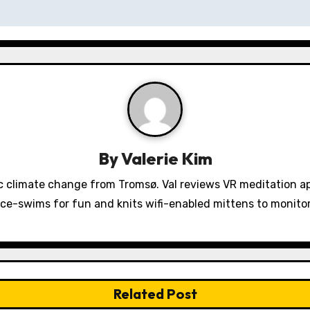
By
Valerie Kim
 climate change from Tromsø. Val reviews VR meditation a
ice-swims for fun and knits wifi-enabled mittens to monit
Related Post