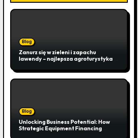
Blog
Zanurz się w zieleni i zapachu
lawendy – najlepsza agroturystyka w
Istebnej otwiera drzwi do
beskidzkiego raju
Blog
Unlocking Business Potential: How
Strategic Equipment Financing
Drives Growth Without Draining Cash