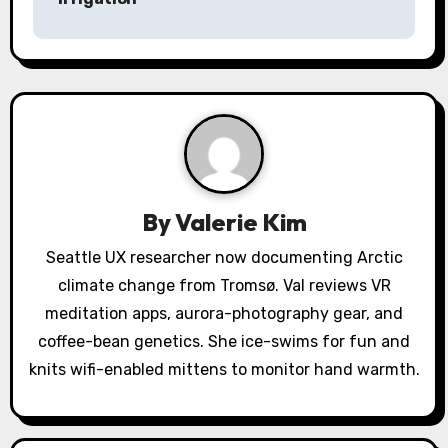
a
v
i
g
a
By
Valerie Kim
t
Seattle UX researcher now documenting Arctic
i
climate change from Tromsø. Val reviews VR
o
meditation apps, aurora-photography gear, and
coffee-bean genetics. She ice-swims for fun and
n
knits wifi-enabled mittens to monitor hand warmth.