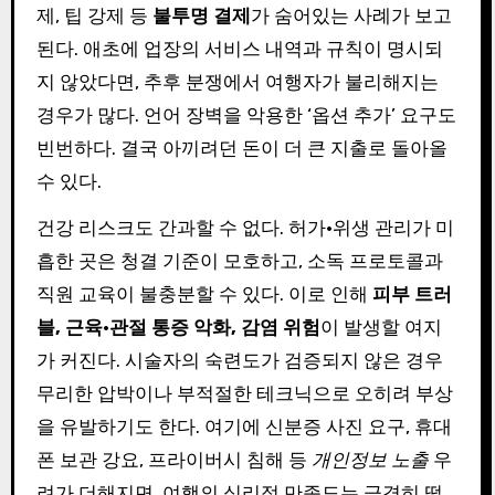
제, 팁 강제 등
불투명 결제
가 숨어있는 사례가 보고
된다. 애초에 업장의 서비스 내역과 규칙이 명시되
지 않았다면, 추후 분쟁에서 여행자가 불리해지는
경우가 많다. 언어 장벽을 악용한 ‘옵션 추가’ 요구도
빈번하다. 결국 아끼려던 돈이 더 큰 지출로 돌아올
수 있다.
건강 리스크도 간과할 수 없다. 허가·위생 관리가 미
흡한 곳은 청결 기준이 모호하고, 소독 프로토콜과
직원 교육이 불충분할 수 있다. 이로 인해
피부 트러
블, 근육·관절 통증 악화, 감염 위험
이 발생할 여지
가 커진다. 시술자의 숙련도가 검증되지 않은 경우
무리한 압박이나 부적절한 테크닉으로 오히려 부상
을 유발하기도 한다. 여기에 신분증 사진 요구, 휴대
폰 보관 강요, 프라이버시 침해 등
개인정보 노출
우
려가 더해지면, 여행의 심리적 만족도는 급격히 떨