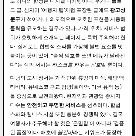
또 하나의 함정은 디지털 마케팅이다. 후기나 블로
그 글, 심지어 ‘여행자 팁’처럼 포장된 글에도
광고성
문구
가 섞이거나, 의도적으로 모호한 표현을 사용해
클릭을 유도하는 경우가 있다. 가격, 위치, 서비스 범
위가 흐릿하게 소개되는 페이지는 특히 주의해야 한
다. 실제로는 합법적 스파를 가장해 불법 요소를 덧
붙이는 곳이 있어, “슬쩍 암호를 쓰면 메뉴가 달라진
다”는 식의 서사는
리스크를 키우는 신호
일 뿐이다.
다낭의 도시 정서는 가족 단위 휴양과 미식, 해양 액
티비티, 유네스코 근교 탐방(호이안, 미썬 유적 등)
을 중심으로 발전해왔다. 현지인과 관광업 종사자
다수는
안전하고 투명한 서비스
를 선호하며, 합법
스파와 웰니스 시설 또한 충분히 경쟁력 있다. 결국
여행자가 추구해야 할 것은 ‘은밀함’이 아니라 ‘검증
된 품질’이다. 애초에
불건마
라는 키워드가 등장하