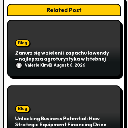
Related Post
Blog
Zanurz się w zieleni i zapachu lawendy
– najlepsza agroturystyka w Istebnej
otwiera drzwi do beskidzkiego raju
Valerie Kim
August 6, 2026
Blog
Unlocking Business Potential: How
Strategic Equipment Financing Drives