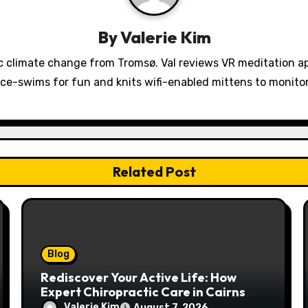
By
Valerie Kim
 climate change from Tromsø. Val reviews VR meditation a
ice-swims for fun and knits wifi-enabled mittens to monit
Related Post
Blog
Rediscover Your Active Life: How
Expert Chiropractic Care in Cairns
Transforms Pain into Possibility
Valerie Kim
August 7, 2026