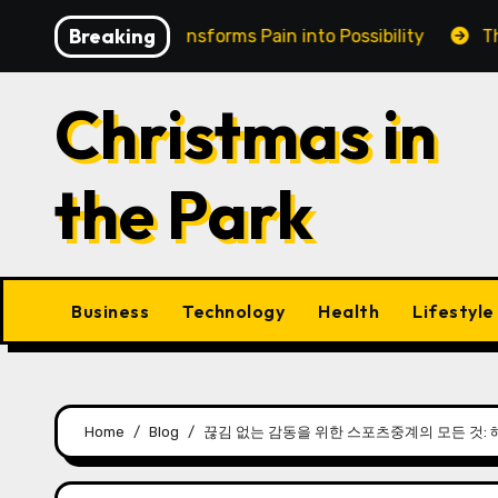
Skip
Breaking
 in Cairns Transforms Pain into Possibility
The Etern
to
content
Christmas in
the Park
Business
Technology
Health
Lifestyle
Home
Blog
끊김 없는 감동을 위한 스포츠중계의 모든 것: 