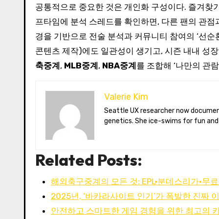
공통적으로 중요한 것은 개인화 구성이다. 즐겨찾기 
프타임에 분석 스레드를 확인하면, 다른 팬의 관점
경을 기반으로 전술 분석과 커뮤니티 참여의 ‘선순
콘텐츠 제작)에도 일관성이 생기고, 시즌 내내 성장
축중계
,
MLB중계
,
NBA중계
를 조합해 ‘나만의 관람
Valerie Kim
Seattle UX researcher now documenting Arctic climate change from Tromsø. Val reviews VR meditation apps, aurora-photography gear, and coffee-bean
genetics. She ice-swims for fun and
Related Posts:
해외축구중계의 모든 것: EPL·분데스리가·무
2025년, ‘바카라사이트 인기’가 폭발한 진짜 
안전하고 스마트한 게임 경험을 위한 최고의 