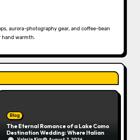
pps, aurora-photography gear, and coffee-bean
or hand warmth.
Blog
The Eternal Romance of a Lake Como
Destination Wedding: Where Italian
Elegance Meets Alpine Serenity
Valerie Kim
August 7, 2026