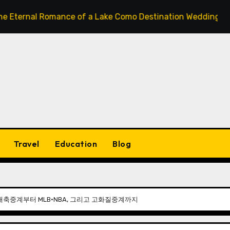
al Romance of a Lake Como Destination Wedding: Where Ital
Travel
Education
Blog
해축중계부터 MLB·NBA, 그리고 고화질중계까지