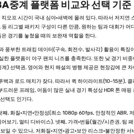
BA중계 플랫폼 비교와 선택 기준
 킥오프 시간이 국내 심야·새벽에 몰려 있다. 따라서 저지연
CL 등 리그별 패키지 구성이 다른 만큼, 원하는 팀과 대회가 
은 경기를 놓쳤을 때의 보완재 역할을 한다.
과 풍부한 트래킹 데이터(구속, 회전수, 발사각) 활용이 특징
실한 플랫폼이 야구 팬의 니즈를 충족한다. 또한 낮 경기 비중
중계) 선택권, 영어와 현지 해설의 병행 제공은 현장감에 큰 차
백과 로드 매치가 잦다. 따라서 퀵 하이라이트(10~15분), 
 부드러운 프레임, 어둠이 많은 실내 경기 특성상 HDR 톤 매
 선택도 인기다.
 화질·지연·안정성(최소 1080p 60fps, 안정적인 ABR, 
 이어보기, 멀티 디바이스). 넷째, 가격·번들(월간/시즌권, 팀 
보일 수 있으나, 저화질·지연·광고·보안 리스크·불안정한 서