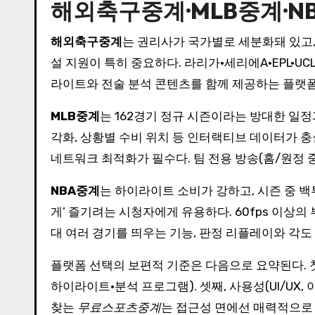
해외축구중계·MLB중계·N
해외축구중계
는 권리사가 국가별로 세분화돼 있고,
설 지원이 특히 중요하다. 라리가·세리에A·EPL·U
라이트와 전술 분석 콘텐츠를 함께 제공하는 플랫폼
MLB중계
는 162경기 정규 시즌이라는 방대한 일정
각화, 상황별 수비 위치 등 인터랙티브 데이터가 충
네트워크 최적화가 필수다. 팀 전용 방송(홈/원정 
NBA중계
는 하이라이트 소비가 강하고, 시즌 중 백투
게’ 즐기려는 시청자에게 유용하다. 60fps 이상의
대 여러 경기를 띄우는 기능, 판정 리플레이와 각도
플랫폼 선택의 보편적 기준은 다음으로 요약된다. 첫째,
하이라이트·분석 프로그램). 셋째, 사용성(UI/UX,
찾는
무료스포츠중계
는 접근성 면에선 매력적으로 