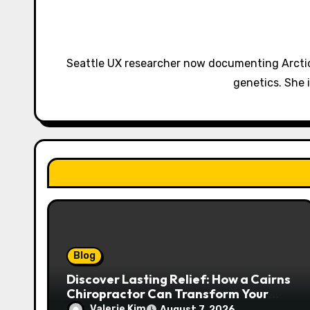
v
i
Seattle UX researcher now documenting Arctic
g
genetics. She 
a
t
i
o
n
Blog
Discover Lasting Relief: How a Cairns
Chiropractor Can Transform Your
Spinal Health
Valerie Kim
August 7, 2026