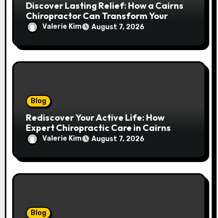
Discover Lasting Relief: How a Cairns
Chiropractor Can Transform Your
Spinal Health
Valerie Kim
August 7, 2026
Blog
Rediscover Your Active Life: How
Expert Chiropractic Care in Cairns
Transforms Pain into Possibility
Valerie Kim
August 7, 2026
Blog