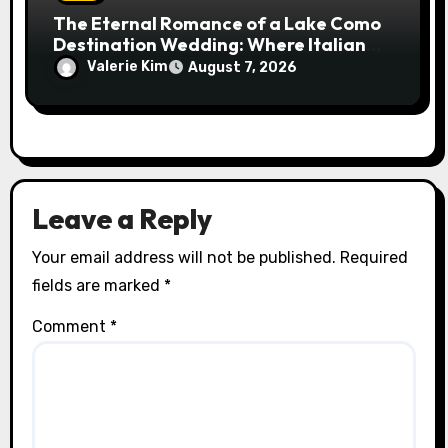
The Eternal Romance of a Lake Como
Destination Wedding: Where Italian
Elegance Meets Alpine Serenity
Valerie Kim
August 7, 2026
Leave a Reply
Your email address will not be published.
Required
fields are marked
*
Comment
*