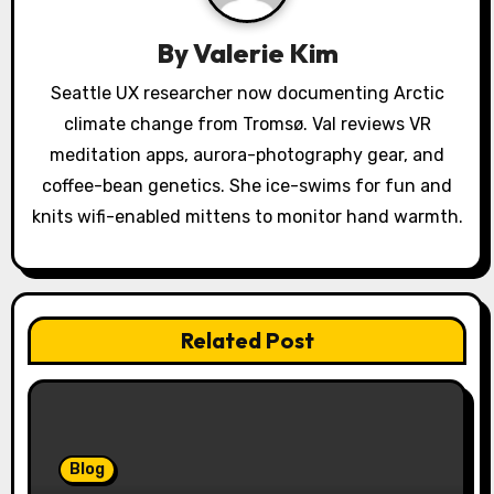
g
a
By
Valerie Kim
t
Seattle UX researcher now documenting Arctic
climate change from Tromsø. Val reviews VR
i
meditation apps, aurora-photography gear, and
o
coffee-bean genetics. She ice-swims for fun and
knits wifi-enabled mittens to monitor hand warmth.
n
Related Post
Blog