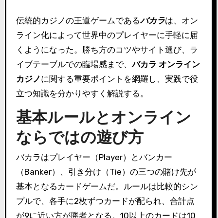
伝統的カジノの王道ゲームである
バカラ
は、オン
ライン化によって世界中のプレイヤーに手軽に届
くようになった。勝ち方のコツやサイト選び、ラ
イブテーブルでの臨場感まで、
バカラ オンライン
カジノ
に関する重要ポイントを網羅し、実践で役
立つ知識を分かりやすく解説する。
基本ルールとオンライン
ならではの遊び方
バカラはプレイヤー（Player）とバンカー
（Banker）、引き分け（Tie）の三つの賭け先が
基本となるカードゲームだ。ルールは比較的シン
プルで、各手に2枚ずつカードが配られ、合計点
が9に近い方が勝者となる。10以上のカードは10