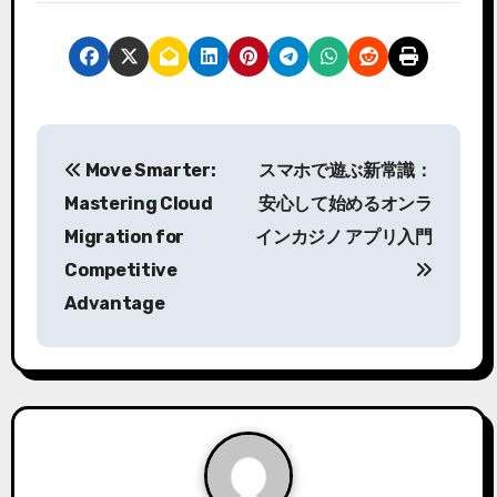
P
Move Smarter:
スマホで遊ぶ新常識：
o
Mastering Cloud
安心して始めるオンラ
s
Migration for
インカジノ アプリ入門
Competitive
t
Advantage
n
a
v
i