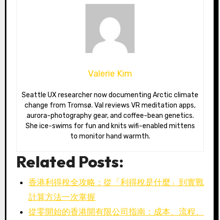
Valerie Kim
Seattle UX researcher now documenting Arctic climate
change from Tromsø. Val reviews VR meditation apps,
aurora-photography gear, and coffee-bean genetics.
She ice-swims for fun and knits wifi-enabled mittens
to monitor hand warmth.
Related Posts:
香港利得稅全攻略：從「利得稅是什麼」到實戰
計算方法一次掌握
從零開始的香港開有限公司指南：成本、流程、