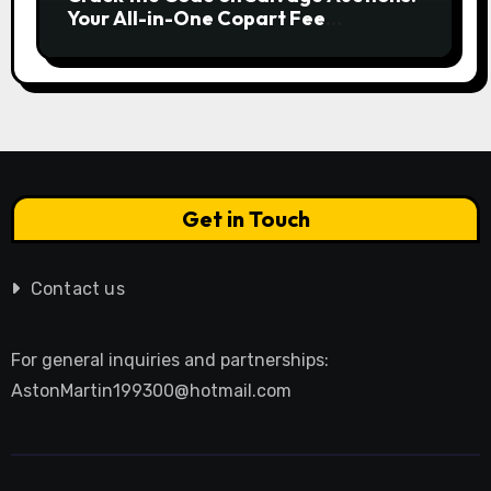
Your All-in-One Copart Fee
Calculator Guide to Bidding Smarter
Get in Touch
Contact us
For general inquiries and partnerships:
AstonMartin199300@hotmail.com