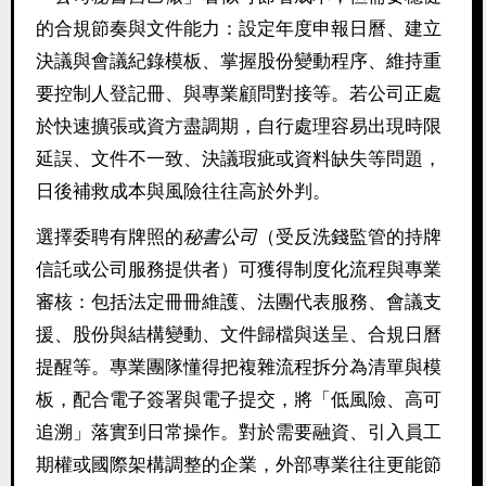
的合規節奏與文件能力：設定年度申報日曆、建立
決議與會議紀錄模板、掌握股份變動程序、維持重
要控制人登記冊、與專業顧問對接等。若公司正處
於快速擴張或資方盡調期，自行處理容易出現時限
延誤、文件不一致、決議瑕疵或資料缺失等問題，
日後補救成本與風險往往高於外判。
選擇委聘有牌照的
秘書公司
（受反洗錢監管的持牌
信託或公司服務提供者）可獲得制度化流程與專業
審核：包括法定冊冊維護、法團代表服務、會議支
援、股份與結構變動、文件歸檔與送呈、合規日曆
提醒等。專業團隊懂得把複雜流程拆分為清單與模
板，配合電子簽署與電子提交，將「低風險、高可
追溯」落實到日常操作。對於需要融資、引入員工
期權或國際架構調整的企業，外部專業往往更能節