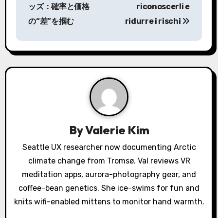
s
ッズ：確率と価格
riconoscerli e
の“差”を掴む
ridurre i rischi
t
n
a
v
i
g
By
Valerie Kim
a
Seattle UX researcher now documenting Arctic
climate change from Tromsø. Val reviews VR
t
meditation apps, aurora-photography gear, and
i
coffee-bean genetics. She ice-swims for fun and
o
knits wifi-enabled mittens to monitor hand warmth.