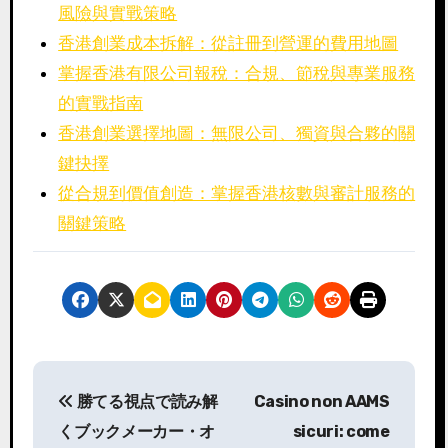
風險與實戰策略
香港創業成本拆解：從註冊到營運的費用地圖
掌握香港有限公司報稅：合規、節稅與專業服務
的實戰指南
香港創業選擇地圖：無限公司、獨資與合夥的關
鍵抉擇
從合規到價值創造：掌握香港核數與審計服務的
關鍵策略
P
勝てる視点で読み解
Casino non AAMS
o
くブックメーカー・オ
sicuri: come