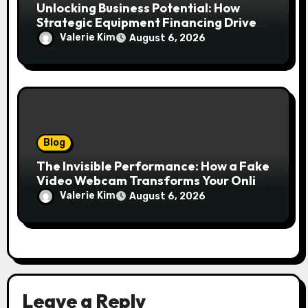
Unlocking Business Potential: How
Strategic Equipment Financing Drives
Growth Without Draining Cash
Valerie Kim
August 6, 2026
Blog
The Invisible Performance: How a Fake
Video Webcam Transforms Your Online
Presence
Valerie Kim
August 6, 2026
Leave a Reply