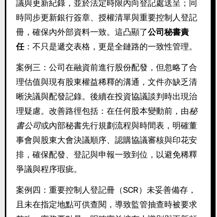
議與更新紀錄，並於法定時限內向登記處送呈；同
時同步更新銀行簽章、授權清單與重要控制人登記
冊，確保內外部資料一致。這凸顯了
公司秘書責
任
：不只是遞交表格，更是全鏈路的一致性管理。
案例三：公司在融資前進行股份配發，但忽略了合
理估值與現有股東權益稀釋的溝通，文件亦缺乏清
晰決議與配發記錄。後續在投資協議談判時出現治
理疑慮。改善路徑包括：在任何股本變動前，由
秘
書公司
或內部秘書先行規劃流程與時間表，明確董
事會與股東大會決議順序、認購協議審核與印花安
排，確保配發、登記與申報一致到位，以避免稀釋
爭議與程序瑕疵。
案例四：重要控制人登記冊（SCR）未妥善備存，
且未在指定地點可供查閱，導致監管抽查時被要求