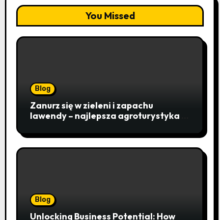
You Missed
Blog
Zanurz się w zieleni i zapachu
lawendy – najlepsza agroturystyka w
Istebnej otwiera drzwi do
beskidzkiego raju
Blog
Unlocking Business Potential: How