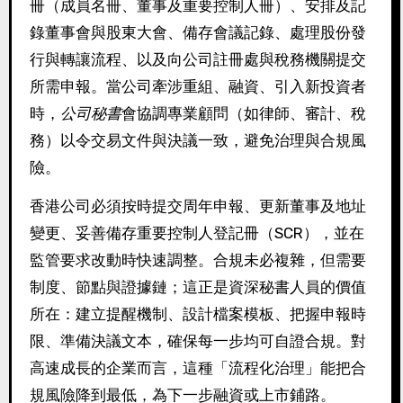
冊（成員名冊、董事及重要控制人冊）、安排及記
錄董事會與股東大會、備存會議記錄、處理股份發
行與轉讓流程、以及向公司註冊處與稅務機關提交
所需申報。當公司牽涉重組、融資、引入新投資者
時，
公司秘書
會協調專業顧問（如律師、審計、稅
務）以令交易文件與決議一致，避免治理與合規風
險。
香港公司必須按時提交周年申報、更新董事及地址
變更、妥善備存重要控制人登記冊（SCR），並在
監管要求改動時快速調整。合規未必複雜，但需要
制度、節點與證據鏈；這正是資深秘書人員的價值
所在：建立提醒機制、設計檔案模板、把握申報時
限、準備決議文本，確保每一步均可自證合規。對
高速成長的企業而言，這種「流程化治理」能把合
規風險降到最低，為下一步融資或上市鋪路。